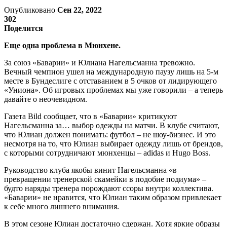
Опубликовано
Сен 22, 2022
302
Поделится
Еще одна проблема в Мюнхене.
За союз «Баварии» и Юлиана Нагельсманна тревожно.
Вечный чемпион ушел на международную паузу лишь на 5-м
месте в Бундеслиге с отставанием в 5 очков от лидирующего
«Униона». Об игровых проблемах мы уже говорили – а теперь
давайте о неочевидном.
Газета Bild сообщает, что в «Баварии» критикуют
Нагельсманна за… выбор одежды на матчи. В клубе считают,
что Юлиан должен понимать: футбол – не шоу-бизнес. И это
несмотря на то, что Юлиан выбирает одежду лишь от брендов,
с которыми сотрудничают мюнхенцы – adidas и Hugo Boss.
Руководство клуба якобы винит Нагельсманна «в
превращении тренерской скамейки в подобие подиума» –
будто наряды тренера порождают ссоры внутри коллектива.
«Баварии» не нравится, что Юлиан таким образом привлекает
к себе много лишнего внимания.
В этом сезоне Юлиан достаточно сдержан. Хотя яркие образы