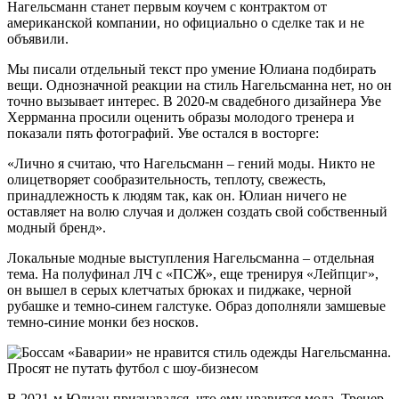
Нагельсманн станет первым коучем с контрактом от
американской компании, но официально о сделке так и не
объявили.
Мы писали отдельный текст про умение Юлиана подбирать
вещи. Однозначной реакции на стиль Нагельсманна нет, но он
точно вызывает интерес. В 2020-м свадебного дизайнера Уве
Херрманна просили оценить образы молодого тренера и
показали пять фотографий. Уве остался в восторге:
«Лично я считаю, что Нагельсманн – гений моды. Никто не
олицетворяет сообразительность, теплоту, свежесть,
принадлежность к людям так, как он. Юлиан ничего не
оставляет на волю случая и должен создать свой собственный
модный бренд».
Локальные модные выступления Нагельсманна – отдельная
тема. На полуфинал ЛЧ с «ПСЖ», еще тренируя «Лейпциг»,
он вышел в серых клетчатых брюках и пиджаке, черной
рубашке и темно-синем галстуке. Образ дополняли замшевые
темно-синие монки без носков.
В 2021-м Юлиан признавался, что ему нравится мода. Тренер