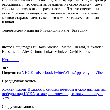
рассказывал, что следит за реакцией на свою одежду – друг
сбрасывает ему в инстаграме посты. «Я часто смеюсь над
этим. Я ношу те вещи, которые мне нравятся – и в конце
концов стараюсь делать все, что в моих силах», – отвечал
Юлиан.
Теперь ждем наряд на ближайший матч «Баварии».
Фото: Gettyimages.ru/Boris Streubel, Marco Luzzani, Alexander
Hassenstein, Alex Grimm, Lukas Schulze, David Ramos
Источник
302
Поделится
VK
OK.ru
Facebook
Twitter
WhatsApp
Telegram
Viber
Предыдущая запись
Хоккей. Крэйг Вудкрофт: сегодня вечером нужно насладиться
победой над ЦСКА, а завтра начнем подготовку к вылету в
Уфу
Следующая запись