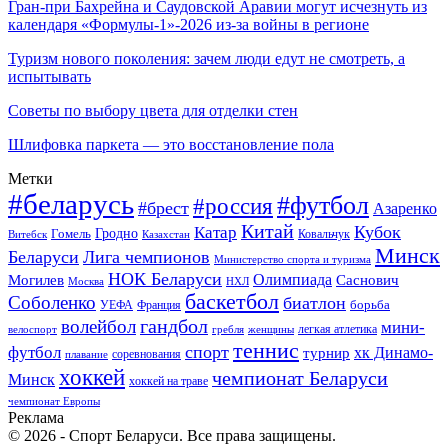
Гран-при Бахрейна и Саудовской Аравии могут исчезнуть из
календаря «Формулы-1»-2026 из-за войны в регионе
Туризм нового поколения: зачем люди едут не смотреть, а
испытывать
Советы по выбору цвета для отделки стен
Шлифовка паркета — это восстановление пола
Метки
#беларусь
#футбол
#россия
#брест
Азаренко
Китай
Кубок
Катар
Гомель
Гродно
Казахстан
Ковальчук
Витебск
Минск
Беларуси
Лига чемпионов
Министерство спорта и туризма
НОК Беларуси
Олимпиада
Могилев
Саснович
Москва
НХЛ
баскетбол
Соболенко
биатлон
борьба
УЕФА
Франция
гандбол
волейбол
мини-
легкая атлетика
гребля
женщины
велоспорт
теннис
спорт
футбол
хк Динамо-
турнир
соревнования
плавание
хоккей
чемпионат Беларуси
Минск
хоккей на траве
чемпионат Европы
Реклама
© 2026 - Спорт Беларуси. Все права защищены.