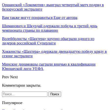
Оршанский «Локомотив» выиграл четвертый матч подряд в
белорусской экстралиге
Вам также могут понравиться
Еще от автора
Шиманович и Шкурдай одержали победы в третий день
чемпионата страны по плаванию
Волейболисты «Шахтера» крупно обыграли одного из
лидеров российской Суперлиги
Хоккеисты «Шахтера» одержали двенадцатую победу кряду в
сезоне экстралиги
Минские динамовцы сыграли вничью в квалификации
Юношеской лиги УЕФА
Prev
Next
Комментарии закрыты.
Популярное