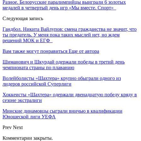
Разное. Белорусские паралимпийцы выиграли 6 золотых
медалей в четвертый день игр «Мы вместе. Спорт»
Следующая запись
Гандбол. Никита Вайлупов: смена гражданства не значит, что
ты предатель. У меня пока таких мыслей нет, но ждем
решений МОК и ЕГФ
Вам также могут понравиться
Еще от автора
Шиманович и Шкурдай одержали победы в третий день
чемпионата страны по плаванию
Волейболисты «Шахтера» крупно обыграли одного из
лидеров российской Суперлиги
Хоккеисты «Шахтера» одержали двенадцатую победу кряду в
сезоне экстралиги
Минские динамовцы сыграли вничью в квалификации
Юношеской лиги УЕФА
Prev
Next
Комментарии закрыты.