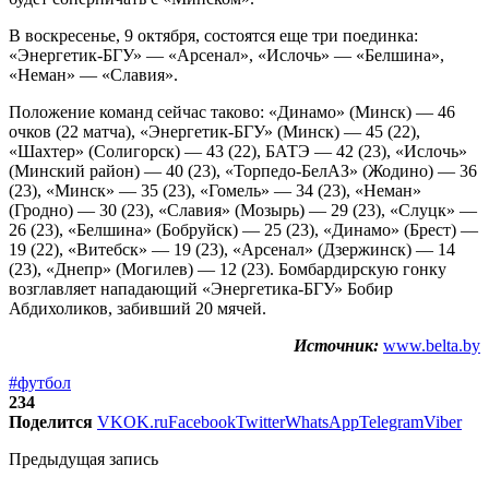
В воскресенье, 9 октября, состоятся еще три поединка:
«Энергетик-БГУ» — «Арсенал», «Ислочь» — «Белшина»,
«Неман» — «Славия».
Положение команд сейчас таково: «Динамо» (Минск) — 46
очков (22 матча), «Энергетик-БГУ» (Минск) — 45 (22),
«Шахтер» (Солигорск) — 43 (22), БАТЭ — 42 (23), «Ислочь»
(Минский район) — 40 (23), «Торпедо-БелАЗ» (Жодино) — 36
(23), «Минск» — 35 (23), «Гомель» — 34 (23), «Неман»
(Гродно) — 30 (23), «Славия» (Мозырь) — 29 (23), «Слуцк» —
26 (23), «Белшина» (Бобруйск) — 25 (23), «Динамо» (Брест) —
19 (22), «Витебск» — 19 (23), «Арсенал» (Дзержинск) — 14
(23), «Днепр» (Могилев) — 12 (23). Бомбардирскую гонку
возглавляет нападающий «Энергетика-БГУ» Бобир
Абдихоликов, забивший 20 мячей.
Источник:
www.belta.by
#футбол
234
Поделится
VK
OK.ru
Facebook
Twitter
WhatsApp
Telegram
Viber
Предыдущая запись