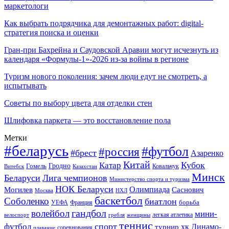
маркетологи
Как выбрать подрядчика для демонтажных работ: digital-
стратегия поиска и оценки
Гран-при Бахрейна и Саудовской Аравии могут исчезнуть из
календаря «Формулы-1»-2026 из-за войны в регионе
Туризм нового поколения: зачем люди едут не смотреть, а
испытывать
Советы по выбору цвета для отделки стен
Шлифовка паркета — это восстановление пола
Метки
#беларусь
#футбол
#россия
#брест
Азаренко
Китай
Кубок
Катар
Гомель
Гродно
Казахстан
Ковальчук
Витебск
Минск
Беларуси
Лига чемпионов
Министерство спорта и туризма
НОК Беларуси
Олимпиада
Могилев
Саснович
Москва
НХЛ
баскетбол
Соболенко
биатлон
борьба
УЕФА
Франция
гандбол
волейбол
мини-
легкая атлетика
гребля
женщины
велоспорт
теннис
спорт
футбол
хк Динамо-
турнир
соревнования
плавание