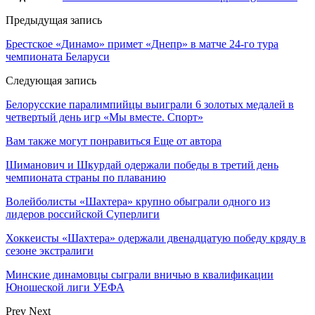
Предыдущая запись
Брестское «Динамо» примет «Днепр» в матче 24-го тура
чемпионата Беларуси
Следующая запись
Белорусские паралимпийцы выиграли 6 золотых медалей в
четвертый день игр «Мы вместе. Спорт»
Вам также могут понравиться
Еще от автора
Шиманович и Шкурдай одержали победы в третий день
чемпионата страны по плаванию
Волейболисты «Шахтера» крупно обыграли одного из
лидеров российской Суперлиги
Хоккеисты «Шахтера» одержали двенадцатую победу кряду в
сезоне экстралиги
Минские динамовцы сыграли вничью в квалификации
Юношеской лиги УЕФА
Prev
Next