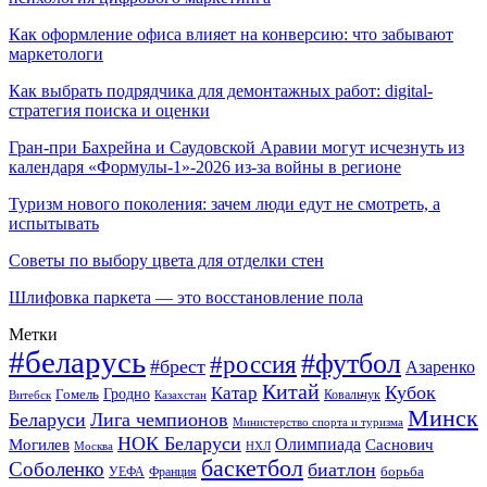
Как оформление офиса влияет на конверсию: что забывают
маркетологи
Как выбрать подрядчика для демонтажных работ: digital-
стратегия поиска и оценки
Гран-при Бахрейна и Саудовской Аравии могут исчезнуть из
календаря «Формулы-1»-2026 из-за войны в регионе
Туризм нового поколения: зачем люди едут не смотреть, а
испытывать
Советы по выбору цвета для отделки стен
Шлифовка паркета — это восстановление пола
Метки
#беларусь
#футбол
#россия
#брест
Азаренко
Китай
Кубок
Катар
Гомель
Гродно
Казахстан
Ковальчук
Витебск
Минск
Беларуси
Лига чемпионов
Министерство спорта и туризма
НОК Беларуси
Олимпиада
Могилев
Саснович
Москва
НХЛ
баскетбол
Соболенко
биатлон
борьба
УЕФА
Франция