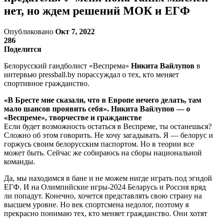
нет, но ждем решений МОК и ЕГФ
Опубликовано
Окт 7, 2022
286
Поделится
Белорусский гандболист «Веспрема»
Никита Вайлупов
в
интервью pressball.by порассуждал о тех, кто меняет
спортивное гражданство.
«В Бресте мне сказали, что в Европе нечего делать, там
мало шансов проявить себя». Никита Вайлупов — о
«Веспреме», творчестве и гражданстве
Если будет возможность остаться в Веспреме, ты останешься?
Сложно об этом говорить. Не хочу загадывать. Я — белорус и
горжусь своим белорусским паспортом. Но в теории все
может быть. Сейчас же собираюсь на сборы национальной
команды.
Да, мы находимся в бане и не можем нигде играть под эгидой
ЕГФ. И на Олимпийские игры-2024 Беларусь и Россия вряд
ли попадут. Конечно, хочется представлять свою страну на
высшем уровне. Но век спортсмена недолог, поэтому я
прекрасно понимаю тех, кто меняет гражданство. Они хотят