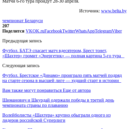
Матчи 6-го тура пройдут 28-30 апреля.
Источник:
www.belta.by
чемпионат Беларуси
207
Поделится
VK
OK.ru
Facebook
Twitter
WhatsApp
Telegram
Viber
Предыдущая запись
Футбол. БАТЭ спасает матч вдесятером, Брест тонет,
«Шахтер» громит «Энергетик» — полная картина 5-го тура
Следующая запись
Футбол. Брестское «Динамо» проиграло пять матчей подряд
на старте сезона в высшей лиге — худший старт в истории
Вам также могут понравиться
Еще от автора
Шиманович и Шкурдай одержали победы в третий день
чемпионата страны по плаванию
Волейболисты «Шахтера» крупно обыграли одного из
лидеров российской Суперлиги