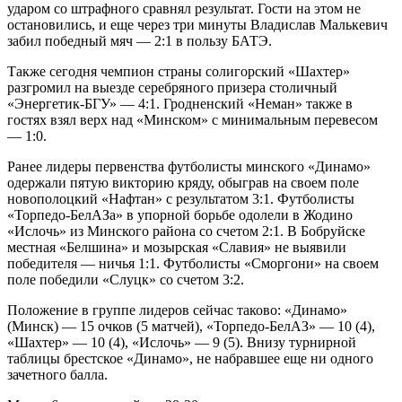
ударом со штрафного сравнял результат. Гости на этом не
остановились, и еще через три минуты Владислав Малькевич
забил победный мяч — 2:1 в пользу БАТЭ.
Также сегодня чемпион страны солигорский «Шахтер»
разгромил на выезде серебряного призера столичный
«Энергетик-БГУ» — 4:1. Гродненский «Неман» также в
гостях взял верх над «Минском» с минимальным перевесом
— 1:0.
Ранее лидеры первенства футболисты минского «Динамо»
одержали пятую викторию кряду, обыграв на своем поле
новополоцкий «Нафтан» с результатом 3:1. Футболисты
«Торпедо-БелАЗа» в упорной борьбе одолели в Жодино
«Ислочь» из Минского района со счетом 2:1. В Бобруйске
местная «Белшина» и мозырская «Славия» не выявили
победителя — ничья 1:1. Футболисты «Сморгони» на своем
поле победили «Слуцк» со счетом 3:2.
Положение в группе лидеров сейчас таково: «Динамо»
(Минск) — 15 очков (5 матчей), «Торпедо-БелАЗ» — 10 (4),
«Шахтер» — 10 (4), «Ислочь» — 9 (5). Внизу турнирной
таблицы брестское «Динамо», не набравшее еще ни одного
зачетного балла.