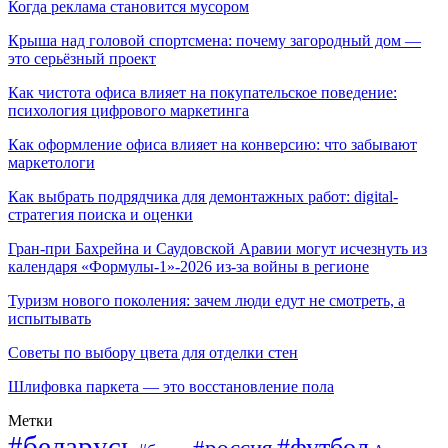
Когда реклама становится мусором
Крыша над головой спортсмена: почему загородный дом —
это серьёзный проект
Как чистота офиса влияет на покупательское поведение:
психология цифрового маркетинга
Как оформление офиса влияет на конверсию: что забывают
маркетологи
Как выбрать подрядчика для демонтажных работ: digital-
стратегия поиска и оценки
Гран-при Бахрейна и Саудовской Аравии могут исчезнуть из
календаря «Формулы-1»-2026 из-за войны в регионе
Туризм нового поколения: зачем люди едут не смотреть, а
испытывать
Советы по выбору цвета для отделки стен
Шлифовка паркета — это восстановление пола
Метки
#беларусь
#футбол
#россия