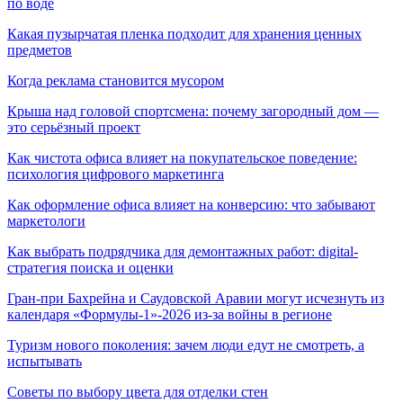
по воде
Какая пузырчатая пленка подходит для хранения ценных
предметов
Когда реклама становится мусором
Крыша над головой спортсмена: почему загородный дом —
это серьёзный проект
Как чистота офиса влияет на покупательское поведение:
психология цифрового маркетинга
Как оформление офиса влияет на конверсию: что забывают
маркетологи
Как выбрать подрядчика для демонтажных работ: digital-
стратегия поиска и оценки
Гран-при Бахрейна и Саудовской Аравии могут исчезнуть из
календаря «Формулы-1»-2026 из-за войны в регионе
Туризм нового поколения: зачем люди едут не смотреть, а
испытывать
Советы по выбору цвета для отделки стен