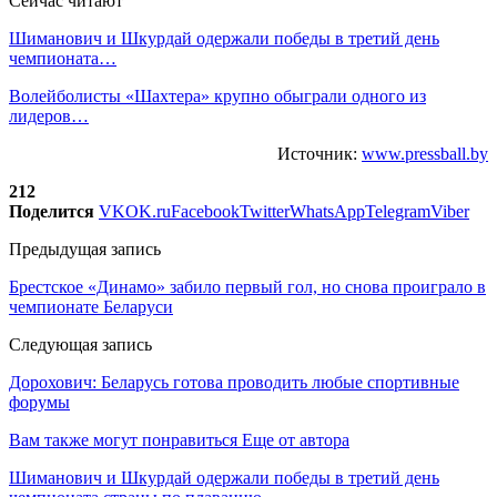
Сейчас читают
Шиманович и Шкурдай одержали победы в третий день
чемпионата…
Волейболисты «Шахтера» крупно обыграли одного из
лидеров…
Источник:
www.pressball.by
212
Поделится
VK
OK.ru
Facebook
Twitter
WhatsApp
Telegram
Viber
Предыдущая запись
Брестское «Динамо» забило первый гол, но снова проиграло в
чемпионате Беларуси
Следующая запись
Дорохович: Беларусь готова проводить любые спортивные
форумы
Вам также могут понравиться
Еще от автора
Шиманович и Шкурдай одержали победы в третий день