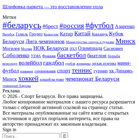
Шлифовка паркета — это восстановление пола
Метки
#беларусь
#футбол
#россия
#брест
Азаренко
Китай
Кубок
Катар
Гомель
Гродно
Казахстан
Ковальчук
Витебск
Минск
Беларуси
Лига чемпионов
Министерство спорта и туризма
НОК Беларуси
Олимпиада
Могилев
Саснович
Москва
НХЛ
баскетбол
Соболенко
биатлон
борьба
УЕФА
Франция
гандбол
волейбол
мини-
легкая атлетика
гребля
женщины
велоспорт
теннис
спорт
футбол
хк Динамо-
турнир
соревнования
плавание
хоккей
чемпионат Беларуси
Минск
хоккей на траве
чемпионат Европы
Реклама
© 2026 - Спорт Беларуси. Все права защищены.
Любое копирование материалов с нашего ресурса разрешается
только с обратной активной ссылкой на страницу статьи.
Все материалы опубликованные на сайте взяты с открытых
источников и других порталов интернета, все права на
авторство принадлежат их законным владельцам.
Sign in