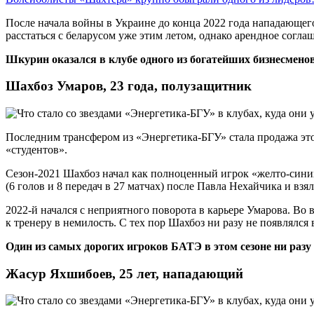
После начала войны в Украине до конца 2022 года нападающего
расстаться с беларусом уже этим летом, однако арендное согла
Шкурин оказался в клубе одного из богатейших бизнесменов
Шахбоз Умаров, 23 года, полузащитник
Последним трансфером из «Энергетика-БГУ» стала продажа этог
«студентов».
Сезон-2021 Шахбоз начал как полноценный игрок «желто-сини
(6 голов и 8 передач в 27 матчах) после Павла Нехайчика и вз
2022-й начался с неприятного поворота в карьере Умарова. Во
к тренеру в немилость. С тех пор Шахбоз ни разу не появлялся 
Один из самых дорогих игроков БАТЭ в этом сезоне ни разу 
Жасур Яхшибоев, 25 лет, нападающий