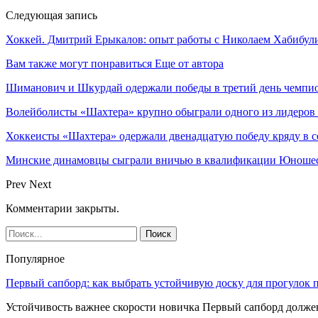
Следующая запись
Хоккей. Дмитрий Ерыкалов: опыт работы с Николаем Хабибул
Вам также могут понравиться
Еще от автора
Шиманович и Шкурдай одержали победы в третий день чемпио
Волейболисты «Шахтера» крупно обыграли одного из лидеров
Хоккеисты «Шахтера» одержали двенадцатую победу кряду в с
Минские динамовцы сыграли вничью в квалификации Юноше
Prev
Next
Комментарии закрыты.
Популярное
Первый сапборд: как выбрать устойчивую доску для прогулок 
Устойчивость важнее скорости новичка Первый сапборд долж