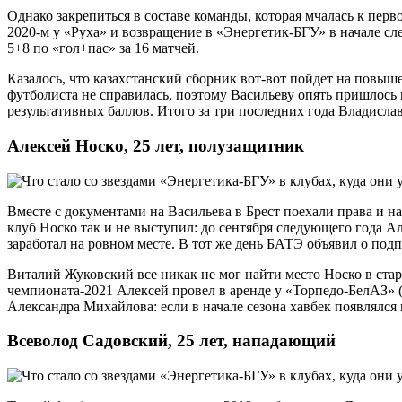
Однако закрепиться в составе команды, которая мчалась к перв
2020-м у «Руха» и возвращение в «Энергетик-БГУ» в начале сл
5+8 по «гол+пас» за 16 матчей.
Казалось, что казахстанский сборник вот-вот пойдет на повыш
футболиста не справилась, поэтому Васильеву опять пришлось 
результативных баллов. Итого за три последних года Владислав
Алексей Носко, 25 лет, полузащитник
Вместе с документами на Васильева в Брест поехали права и н
клуб Носко так и не выступил: до сентября следующего года Ал
заработал на ровном месте. В тот же день БАТЭ объявил о под
Виталий Жуковский все никак не мог найти место Носко в стар
чемпионата-2021 Алексей провел в аренде у «Торпедо-БелАЗ» (
Александра Михайлова: если в начале сезона хавбек появлялся 
Всеволод Садовский, 25 лет, нападающий