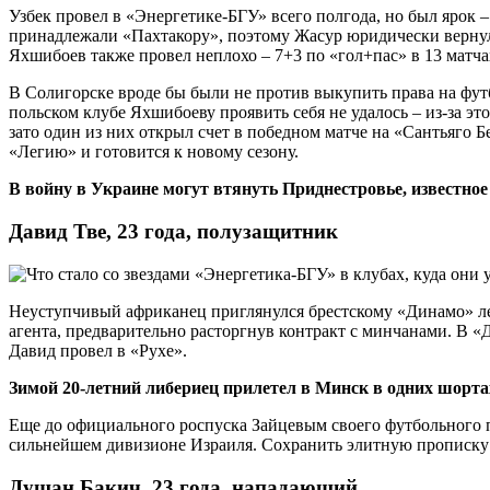
Узбек провел в «Энергетике-БГУ» всего полгода, но был ярок – 
принадлежали «Пахтакору», поэтому Жасур юридически вернулс
Яхшибоев также провел неплохо – 7+3 по «гол+пас» в 13 матча
В Солигорске вроде бы были не против выкупить права на фут
польском клубе Яхшибоеву проявить себя не удалось – из-за эт
зато один из них открыл счет в победном матче на «Сантьяго Б
«Легию» и готовится к новому сезону.
В войну в Украине могут втянуть Приднестровье, известно
Давид Тве, 23 года, полузащитник
Неуступчивый африканец приглянулся брестскому «Динамо» лет
агента, предварительно расторгнув контракт с минчанами. В «
Давид провел в «Рухе».
Зимой 20-летний либериец прилетел в Минск в одних шортах
Еще до официального роспуска Зайцевым своего футбольного п
сильнейшем дивизионе Израиля. Сохранить элитную прописку не
Душан Бакич, 23 года, нападающий