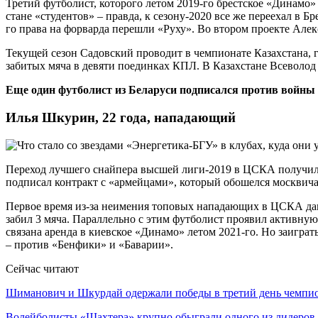
Третий футболист, которого летом 2019-го брестское «Динамо» 
стане «студентов» – правда, к сезону-2020 все же переехал в 
го права на форварда перешли «Руху». Во втором проекте Алек
Текущей сезон Садовский проводит в чемпионате Казахстана, г
забитых мяча в девяти поединках КПЛ. В Казахстане Всеволод
Еще один футболист из Беларуси подписался против войны в
Илья Шкурин, 22 года, нападающий
Переход лучшего снайпера высшей лиги-2019 в ЦСКА получился
подписал контракт с «армейцами», который обошелся москвича
Первое время из-за неимения топовых нападающих в ЦСКА давал
забил 3 мяча. Параллельно с этим футболист проявил активну
связана аренда в киевское «Динамо» летом 2021-го. Но заиграть
– против «Бенфики» и «Баварии».
Сейчас читают
Шиманович и Шкурдай одержали победы в третий день чемп
Волейболисты «Шахтера» крупно обыграли одного из лидеро