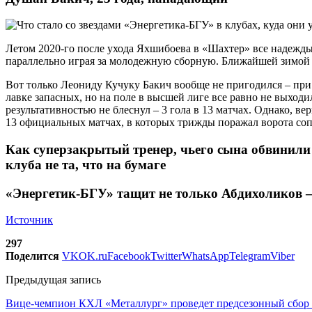
Летом 2020-го после ухода Яхшибоева в «Шахтер» все надежды у
параллельно играя за молодежную сборную. Ближайшей зимой н
Вот только Леониду Кучуку Бакич вообще не пригодился – при 
лавке запасных, но на поле в высшей лиге все равно не выходи
результативностью не блеснул – 3 гола в 13 матчах. Однако, в
13 официальных матчах, в которых трижды поражал ворота со
Как суперзакрытый тренер, чьего сына обвинили 
клуба не та, что на бумаге
«Энергетик-БГУ» тащит не только Абдихоликов –
Источник
297
Поделится
VK
OK.ru
Facebook
Twitter
WhatsApp
Telegram
Viber
Предыдущая запись
Вице-чемпион КХЛ «Металлург» проведет предсезонный сбор