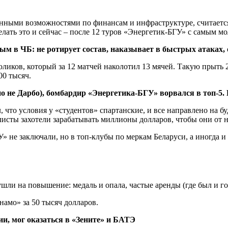
ными возможностями по финансам и инфраструктуре, считается
ать это и сейчас – после 12 туров «Энергетик-БГУ» с самым мо
ым в ЧБ: не ротирует состав, наказывает в быстрых атаках,
ликов, который за 12 матчей наколотил 13 мячей. Такую прыть 2
00 тысяч.
о не Дарбо), бомбардир «Энергетика-БГУ» ворвался в топ-
, что условия у «студентов» спартанские, и все направлено на 
исты захотели зарабатывать миллионы долларов, чтобы они от н
 не заключали, но в топ-клубы по меркам Беларуси, а иногда и 
намо» за 50 тысяч долларов.
ии, мог оказаться в «Зените» и БАТЭ