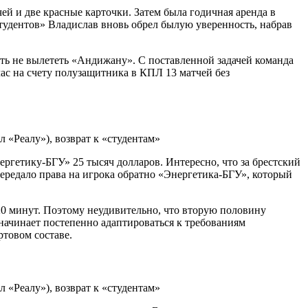
чей и две красные карточки. Затем была годичная аренда в
студентов» Владислав вновь обрел былую уверенность, набрав
ать не вылететь «Андижану». С поставленной задачей команда
час на счету полузащитника в КПЛ 13 матчей без
ергетику-БГУ» 25 тысяч долларов. Интересно, что за брестский
 передало права на игрока обратно «Энергетика-БГУ», который
20 минут. Поэтому неудивительно, что вторую половину
 начинает постепенно адаптироваться к требованиям
ртовом составе.