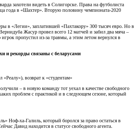
рварда захотели видеть в Солигорске. Права на футболиста
онца года в «Шахтер». Вторую половину чемпионата-2020
ры в «Легии», заплатившей «Пахтакору» 300 тысяч евро. Но в
 Вернидуба Жасур провел всего 12 матчей и забил два мяча –
 игрок пропустил из-за травмы, а этим летом вернулся в
ехи и рекорды связаны с беларусами
лучили – в новую команду тот уехал в качестве свободного
икаких проблем с практикой и в следующем сезоне, который
ь» Ноф-ха-Галиль, который боролся за право остаться в
йчас Давид находится в статусе свободного агента.