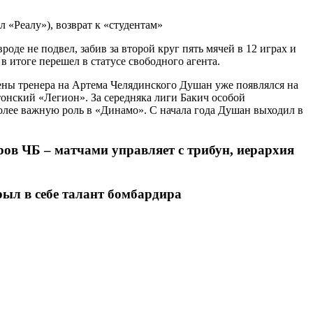
де не подвел, забив за второй круг пять мячей в 12 играх и
итоге перешел в статусе свободного агента.
мены тренера на Артема Челядинского Душан уже появлялся на
тонский «Легион». За середняка лиги Бакич особой
 более важную роль в «Динамо». С начала года Душан выходил в
ров ЧБ – матчами управляет с трибун, иерархия
ыл в себе талант бомбардира