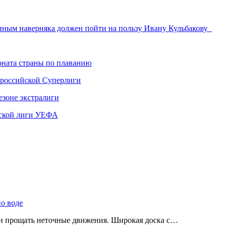
иным наверняка должен пойти на пользу Ивану Кульбакову
ната страны по плаванию
 российской Суперлиги
езоне экстралиги
ской лиги УЕФА
по воде
ен прощать неточные движения. Широкая доска с…