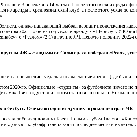
9 голов и 3 передачи в 14 матчах. После этого в своих рядах фо
я из аренды в среднеазиатский клуб, а после этого уехал до к
х.
болиста, однако нападающий выбрал вариант продолжения карье
ого летом 2021-го он на год уехал в аренду к «Шерифу». У Юрия
ернабеу» с «Реалом» (2:1) в группе ЛЧ. Первую половину 2022-го
е крутым ФК – с людьми от Солигорска победили «Реал», усп
ом 2020-го. Официально «студенты» за футболиста ничего не по
Динамо» Тве с ходу стал игроком стартового состава. Не было н
 и без бутс. Сейчас он один из лучших игроков центра в ЧБ
роекта либериец покинул Брест. Новым клубом Тве стал «Хапоэл
 удалось – клуб африканца занял последнее место и вылетел. Се