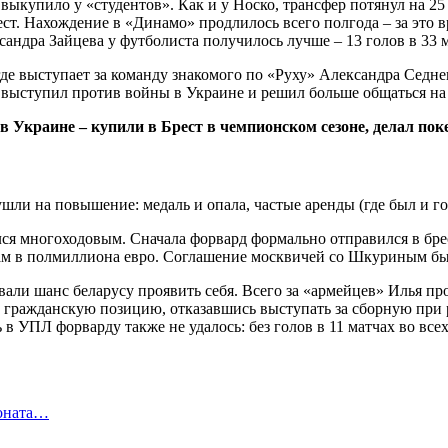
выкупило у «студентов». Как и у Носко, трансфер потянул на 25 
Брест. Нахождение в «Динамо» продлилось всего полгода – за это 
сандра Зайцева у футболиста получилось лучше – 13 голов в 33
де выступает за команду знакомого по «Руху» Александра Седне
 выступил против войны в Украине и решил больше общаться на 
 Украине – купили в Брест в чемпионском сезоне, делал пок
 многоходовым. Сначала форвард формально отправился в брестс
м в полмиллиона евро. Соглашение москвичей со Шкуриным было
и шанс беларусу проявить себя. Всего за «армейцев» Илья пров
ю гражданскую позицию, отказавшись выступать за сборную при 
 в УПЛ форварду также не удалось: без голов в 11 матчах во все
ионата…
в…