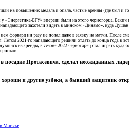
 «Энергетика-БГУ» впереди были на этого черногорца. Бакич вро
ападающего захотели видеть в минском «Динамо», куда Душан в 
нем форвард ни разу не попал даже в заявку на матчи. После с
л. Летом 2021-го нападающего решили отдать до конца года в эс
ернувшись из аренды, в сезоне-2022 черногорец стал играть куда
перников.
в посадке Протасевича, сделал неожиданных лиде
 хороши и другие узбеки, а бывший защитник откр
 в Минске