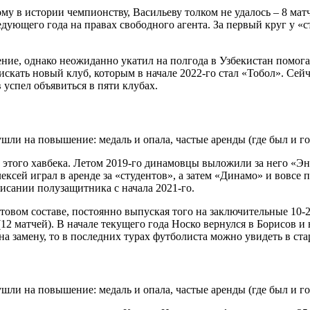
ому в истории чемпионству, Васильеву толком не удалось – 8 мат
едующего года на правах свободного агента. За первый круг у «
ение, однако неожиданно укатил на полгода в Узбекистан помог
искать новый клуб, которым в начале 2022-го стал «Тобол». Сей
 успел объявиться в пяти клубах.
а этого хавбека. Летом 2019-го динамовцы выложили за него «Эн
ексей играл в аренде за «студентов», а затем «Динамо» и вовсе
писании полузащитника с начала 2021-го.
товом составе, постоянно выпуская того на заключительные 10-
12 матчей). В начале текущего года Носко вернулся в Борисов и
на замену, то в последних турах футболиста можно увидеть в ста