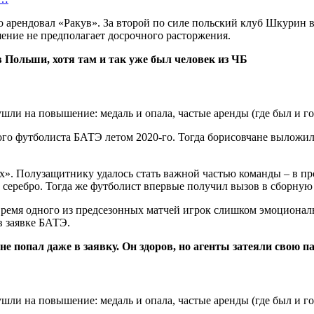
 арендовал «Ракув». За второй по силе польский клуб Шкурин вс
шение не предполагает досрочного расторжения.
 Польши, хотя там и так уже был человек из ЧБ
о футболиста БАТЭ летом 2020-го. Тогда борисовчане выложили 
х». Полузащитнику удалось стать важной частью команды – в 
ял серебро. Тогда же футболист впервые получил вызов в сборную
 время одного из предсезонных матчей игрок слишком эмоционал
в заявке БАТЭ.
не попал даже в заявку. Он здоров, но агенты затеяли свою 