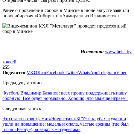
Открытия «лисы» сыграют против ЦСКА.
Ранее о проведении сборов в Минске в июле-августе заявили
новосибирская «Сибирь» и «Адмирал» из Владивостока.
Источник:
www.belta.by
хоккей
255
Поделится
VK
OK.ru
Facebook
Twitter
WhatsApp
Telegram
Viber
Предыдущая запись
Футбол. Владимир Базанов: всех прошу поддерживать нашу
сборную. Все будет нормально. Хорошо, что мы еще играем
Следующая запись
Что стало со звездами «Энергетика-БГУ» в клубах, куда они
ушли на повышение: медаль и опала, частые аренды (где был
и гол «Реалу»), возврат к «студентам»