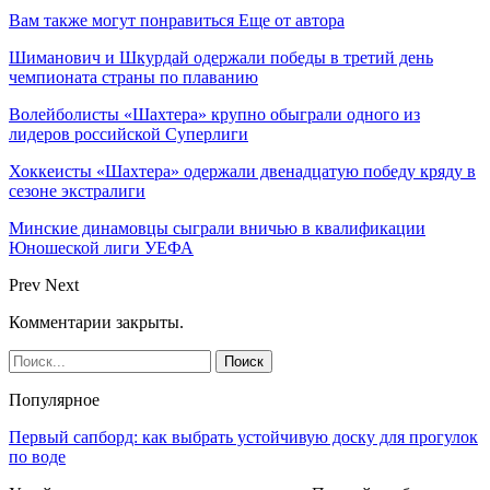
Вам также могут понравиться
Еще от автора
Шиманович и Шкурдай одержали победы в третий день
чемпионата страны по плаванию
Волейболисты «Шахтера» крупно обыграли одного из
лидеров российской Суперлиги
Хоккеисты «Шахтера» одержали двенадцатую победу кряду в
сезоне экстралиги
Минские динамовцы сыграли вничью в квалификации
Юношеской лиги УЕФА
Prev
Next
Комментарии закрыты.
Популярное
Первый сапборд: как выбрать устойчивую доску для прогулок
по воде