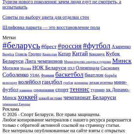
Туризм нового поколения: зачем люди едут не смотреть, а
испытывать
Советы по выбору цвета для отделки стен
Шлифовка паркета — это восстановление пола
Метки
#беларусь
#футбол
#россия
#брест
Азаренко
Китай
Кубок
Катар
Гомель
Гродно
Казахстан
Ковальчук
Витебск
Минск
Беларуси
Лига чемпионов
Министерство спорта и туризма
НОК Беларуси
Олимпиада
Могилев
Саснович
Москва
НХЛ
баскетбол
Соболенко
биатлон
борьба
УЕФА
Франция
гандбол
волейбол
мини-
легкая атлетика
гребля
женщины
велоспорт
теннис
спорт
футбол
хк Динамо-
турнир
соревнования
плавание
хоккей
чемпионат Беларуси
Минск
хоккей на траве
чемпионат Европы
Реклама
© 2026 - Спорт Беларуси. Все права защищены.
Любое копирование материалов с нашего ресурса разрешается
только с обратной активной ссылкой на страницу статьи.
Все материалы опубликованные на сайте взяты с открытых