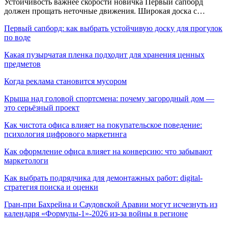
Устойчивость важнее скорости новичка Первый сапборд
должен прощать неточные движения. Широкая доска с…
Первый сапборд: как выбрать устойчивую доску для прогулок
по воде
Какая пузырчатая пленка подходит для хранения ценных
предметов
Когда реклама становится мусором
Крыша над головой спортсмена: почему загородный дом —
это серьёзный проект
Как чистота офиса влияет на покупательское поведение:
психология цифрового маркетинга
Как оформление офиса влияет на конверсию: что забывают
маркетологи
Как выбрать подрядчика для демонтажных работ: digital-
стратегия поиска и оценки
Гран-при Бахрейна и Саудовской Аравии могут исчезнуть из
календаря «Формулы-1»-2026 из-за войны в регионе