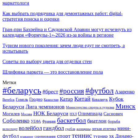
маркетологи
Как выбрать подрядчика для демонтажных работ: digital-
стратегия поиска и оценки
Гран-при Бахрейна и Саудовской Аравии могут исчезнуть из
календаря «Формулы-1»-2026 из-за войны в регионе
Туризм нового поколения: зачем люди едут не смотреть, а
испытывать
Советы по выбору цвета для отделки стен
Шлифовка паркета — это восстановление пола
Метки
#беларусь
#футбол
#россия
#брест
Азаренко
Китай
Кубок
Катар
Гомель
Гродно
Казахстан
Ковальчук
Витебск
Минск
Беларуси
Лига чемпионов
Министерство спорта и туризма
НОК Беларуси
Олимпиада
Могилев
Саснович
Москва
НХЛ
баскетбол
Соболенко
биатлон
борьба
УЕФА
Франция
гандбол
волейбол
мини-
легкая атлетика
гребля
женщины
велоспорт
теннис
спорт
футбол
хк Динамо-
турнир
соревнования
плавание