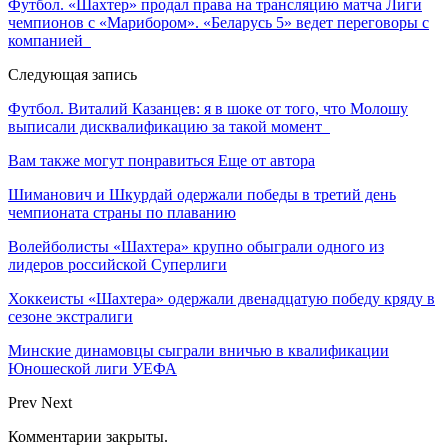
Футбол. «Шахтер» продал права на трансляцию матча Лиги
чемпионов с «Марибором». «Беларусь 5» ведет переговоры с
компанией
Следующая запись
Футбол. Виталий Казанцев: я в шоке от того, что Молошу
выписали дисквалификацию за такой момент
Вам также могут понравиться
Еще от автора
Шиманович и Шкурдай одержали победы в третий день
чемпионата страны по плаванию
Волейболисты «Шахтера» крупно обыграли одного из
лидеров российской Суперлиги
Хоккеисты «Шахтера» одержали двенадцатую победу кряду в
сезоне экстралиги
Минские динамовцы сыграли вничью в квалификации
Юношеской лиги УЕФА
Prev
Next
Комментарии закрыты.