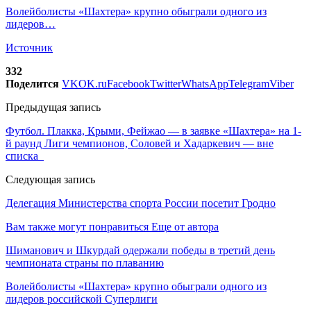
Волейболисты «Шахтера» крупно обыграли одного из
лидеров…
Источник
332
Поделится
VK
OK.ru
Facebook
Twitter
WhatsApp
Telegram
Viber
Предыдущая запись
Футбол. Плакка, Крыми, Фейжао — в заявке «Шахтера» на 1-
й раунд Лиги чемпионов, Соловей и Хадаркевич — вне
списка
Следующая запись
Делегация Министерства спорта России посетит Гродно
Вам также могут понравиться
Еще от автора
Шиманович и Шкурдай одержали победы в третий день
чемпионата страны по плаванию
Волейболисты «Шахтера» крупно обыграли одного из
лидеров российской Суперлиги