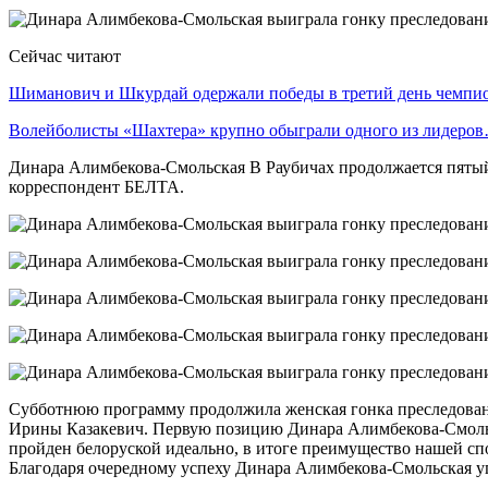
Сейчас читают
Шиманович и Шкурдай одержали победы в третий день чемп
Волейболисты «Шахтера» крупно обыграли одного из лидеро
Динара Алимбекова-Смольская В Раубичах продолжается пятый
корреспондент БЕЛТА.
Субботнюю программу продолжила женская гонка преследован
Ирины Казакевич. Первую позицию Динара Алимбекова-Смольска
пройден белоруской идеально, в итоге преимущество нашей сп
Благодаря очередному успеху Динара Алимбекова-Смольская уп