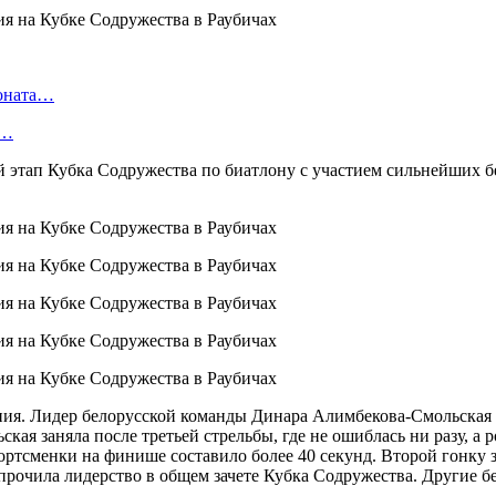
ионата…
в…
 этап Кубка Содружества по биатлону с участием сильнейших б
ия. Лидер белорусской команды Динара Алимбекова-Смольская 
я заняла после третьей стрельбы, где не ошиблась ни разу, а 
ортсменки на финише составило более 40 секунд. Второй гонку 
рочила лидерство в общем зачете Кубка Содружества. Другие бе