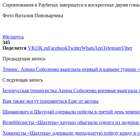
Соревнования в Раубичах завершатся в воскресенье двумя гонка
Фото Виталия Пивоварчика
#беларусь
345
Поделится
VK
OK.ru
Facebook
Twitter
WhatsApp
Telegram
Viber
Предыдущая запись
Теннис. Арина Соболенко выиграла первый в карьере турнир
Следующая запись
Белорусская теннисистка Арина Соболенко впервые выиграла 
Вам также могут понравиться
Еще от автора
Шиманович и Шкурдай одержали победы в третий день чемпио
Волейболисты «Шахтера» крупно обыграли одного из лидеров
Хоккеисты «Шахтера» одержали двенадцатую победу кряду в с