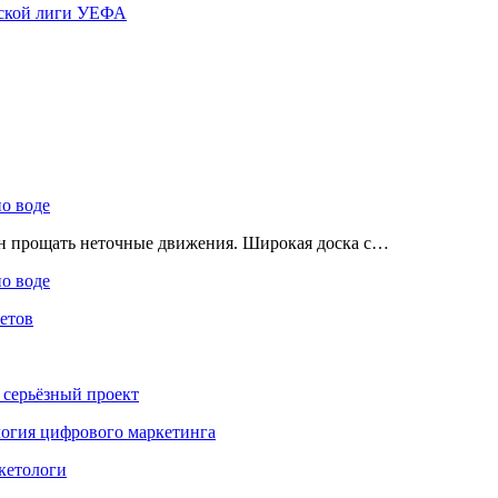
ской лиги УЕФА
по воде
ен прощать неточные движения. Широкая доска с…
по воде
етов
 серьёзный проект
ология цифрового маркетинга
кетологи