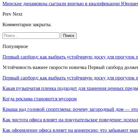
Минские динамовцы сыграли вничью в квалификации Юноше
Prev
Next
Комментарии закрыты.
Популярное
Первый сапборд: как выбрать устойчивую доску для прогулок 
Устойчивость важнее скорости новичка Первый сапборд долж
Первый сапборд: как выбрать устойчивую доску для прогулок 
Какая пузырчатая пленка подходит для хранения ценных предм
Когда реклама становится мусором
Крыша над головой спортсмена: почему загородный дом — это
Как чистота офиса влияет на покупательское поведение: псих
Как оформление офиса влияет на конверсию: что забывают мар