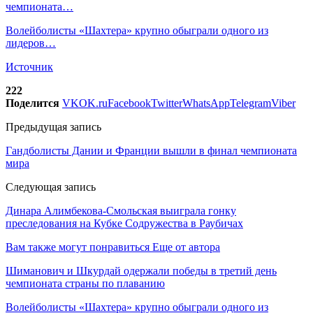
чемпионата…
Волейболисты «Шахтера» крупно обыграли одного из
лидеров…
Источник
222
Поделится
VK
OK.ru
Facebook
Twitter
WhatsApp
Telegram
Viber
Предыдущая запись
Гандболисты Дании и Франции вышли в финал чемпионата
мира
Следующая запись
Динара Алимбекова-Смольская выиграла гонку
преследования на Кубке Содружества в Раубичах
Вам также могут понравиться
Еще от автора
Шиманович и Шкурдай одержали победы в третий день
чемпионата страны по плаванию
Волейболисты «Шахтера» крупно обыграли одного из