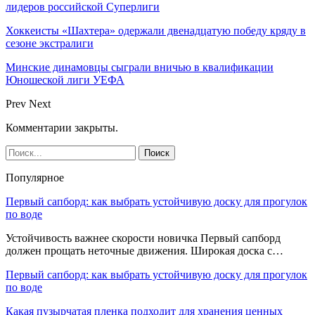
лидеров российской Суперлиги
Хоккеисты «Шахтера» одержали двенадцатую победу кряду в
сезоне экстралиги
Минские динамовцы сыграли вничью в квалификации
Юношеской лиги УЕФА
Prev
Next
Комментарии закрыты.
Популярное
Первый сапборд: как выбрать устойчивую доску для прогулок
по воде
Устойчивость важнее скорости новичка Первый сапборд
должен прощать неточные движения. Широкая доска с…
Первый сапборд: как выбрать устойчивую доску для прогулок
по воде
Какая пузырчатая пленка подходит для хранения ценных