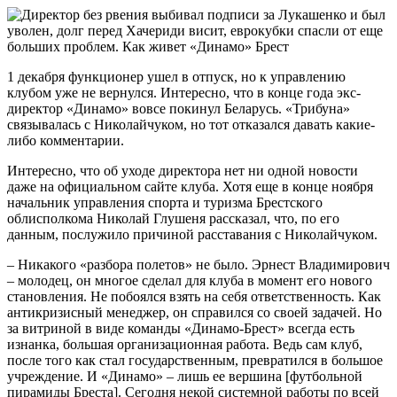
1 декабря функционер ушел в отпуск, но к управлению
клубом уже не вернулся. Интересно, что в конце года экс-
директор «Динамо» вовсе покинул Беларусь. «Трибуна»
связывалась с Николайчуком, но тот отказался давать какие-
либо комментарии.
Интересно, что об уходе директора нет ни одной новости
даже на официальном сайте клуба. Хотя еще в конце ноября
начальник управления спорта и туризма Брестского
облисполкома Николай Глушеня рассказал, что, по его
данным, послужило причиной расставания с Николайчуком.
– Никакого «разбора полетов» не было. Эрнест Владимирович
– молодец, он многое сделал для клуба в момент его нового
становления. Не побоялся взять на себя ответственность. Как
антикризисный менеджер, он справился со своей задачей. Но
за витриной в виде команды «Динамо-Брест» всегда есть
изнанка, большая организационная работа. Ведь сам клуб,
после того как стал государственным, превратился в большое
учреждение. И «Динамо» – лишь ее вершина [футбольной
пирамиды Бреста]. Сегодня некой системной работы по всей