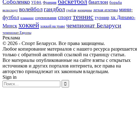
баскетбол
Соболенко
биатлон
борьба
УЕФА
Франция
гандбол
волейбол
мини-
легкая атлетика
гребля
женщины
велоспорт
теннис
спорт
футбол
хк Динамо-
турнир
соревнования
плавание
хоккей
чемпионат Беларуси
Минск
хоккей на траве
чемпионат Европы
Реклама
© 2026 - Спорт Беларуси. Все права защищены.
Любое копирование материалов с нашего ресурса разрешается
только с обратной активной ссылкой на страницу статьи.
Все материалы опубликованные на сайте взяты с открытых
источников и других порталов интернета, все права на
авторство принадлежат их законным владельцам.
Sign in