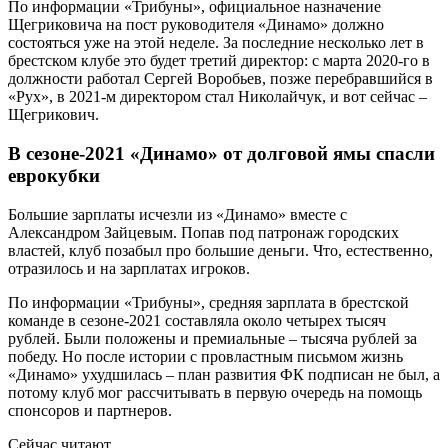
По информации «Трибуны», официальное назначение
Щегриковича на пост руководителя «Динамо» должно
состояться уже на этой неделе. За последние несколько лет в
брестском клубе это будет третий директор: с марта 2020-го в
должности работал Сергей Воробьев, позже перебравшийся в
«Рух», в 2021-м директором стал Николайчук, и вот сейчас –
Щегрикович.
В сезоне-2021 «Динамо» от долговой ямы спасли
еврокубки
Большие зарплаты исчезли из «Динамо» вместе с
Александром Зайцевым. Попав под патронаж городских
властей, клуб позабыл про большие деньги. Что, естественно,
отразилось и на зарплатах игроков.
По информации «Трибуны», средняя зарплата в брестской
команде в сезоне-2021 составляла около четырех тысяч
рублей. Были положены и премиальные – тысяча рублей за
победу. Но после истории с провластным письмом жизнь
«Динамо» ухудшилась – план развития ФК подписан не был, а
потому клуб мог рассчитывать в первую очередь на помощь
спонсоров и партнеров.
Сейчас читают