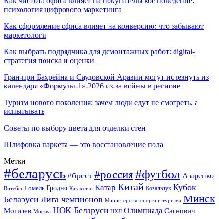
Как чистота офиса влияет на покупательское поведение:
психология цифрового маркетинга
Как оформление офиса влияет на конверсию: что забывают
маркетологи
Как выбрать подрядчика для демонтажных работ: digital-
стратегия поиска и оценки
Гран-при Бахрейна и Саудовской Аравии могут исчезнуть из
календаря «Формулы-1»-2026 из-за войны в регионе
Туризм нового поколения: зачем люди едут не смотреть, а
испытывать
Советы по выбору цвета для отделки стен
Шлифовка паркета — это восстановление пола
Метки
#беларусь
#футбол
#россия
#брест
Азаренко
Китай
Кубок
Катар
Гомель
Гродно
Казахстан
Ковальчук
Витебск
Минск
Беларуси
Лига чемпионов
Министерство спорта и туризма
НОК Беларуси
Олимпиада
Могилев
Саснович
Москва
НХЛ