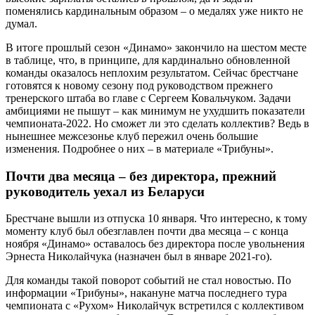
поменялись кардинальным образом – о медалях уже никто не
думал.
В итоге прошлый сезон «Динамо» закончило на шестом месте
в таблице, что, в принципе, для кардинально обновленной
команды оказалось неплохим результатом. Сейчас брестчане
готовятся к новому сезону под руководством прежнего
тренерского штаба во главе с Сергеем Ковальчуком. Задачи
амбициями не пышут – как минимум не ухудшить показатели
чемпионата-2022. Но сможет ли это сделать коллектив? Ведь в
нынешнее межсезонье клуб пережил очень большие
изменения. Подробнее о них – в материале «Трибуны».
Почти два месяца – без директора, прежний
руководитель уехал из Беларуси
Брестчане вышли из отпуска 10 января. Что интересно, к тому
моменту клуб был обезглавлен почти два месяца – с конца
ноября «Динамо» оставалось без директора после увольнения
Эрнеста Николайчука (назначен был в январе 2021-го).
Для команды такой поворот событий не стал новостью. По
информации «Трибуны», накануне матча последнего тура
чемпионата с «Рухом» Николайчук встретился с коллективом