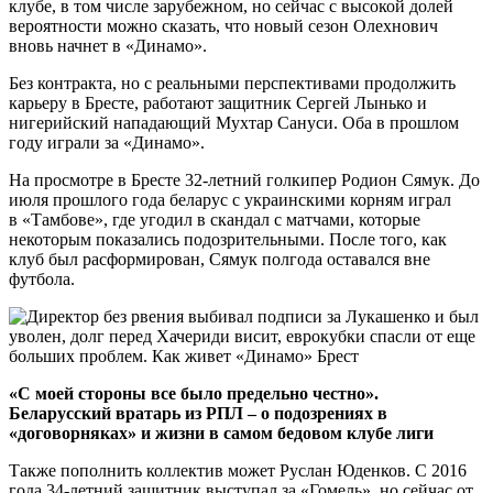
клубе, в том числе зарубежном, но сейчас с высокой долей
вероятности можно сказать, что новый сезон Олехнович
вновь начнет в «Динамо».
Без контракта, но с реальными перспективами продолжить
карьеру в Бресте, работают защитник Сергей Лынько и
нигерийский нападающий Мухтар Сануси. Оба в прошлом
году играли за «Динамо».
На просмотре в Бресте 32-летний голкипер Родион Сямук. До
июля прошлого года беларус с украинскими корням играл
в «Тамбове», где угодил в скандал с матчами, которые
некоторым показались подозрительными. После того, как
клуб был расформирован, Сямук полгода оставался вне
футбола.
«С моей стороны все было предельно честно».
Беларусский вратарь из РПЛ – о подозрениях в
«договорняках» и жизни в самом бедовом клубе лиги
Также пополнить коллектив может Руслан Юденков. С 2016
года 34-летний защитник выступал за «Гомель», но сейчас от