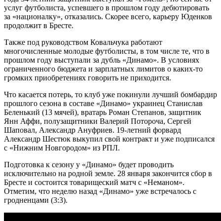
услуг футболиста, успевшего в прошлом году дебютировать
за «националку», отказались. Скорее всего, карьеру Юденков
продолжит в Бресте.
Также под руководством Ковальчука работают
многочисленные молодые футболисты, в том числе те, что в
прошлом году выступали за дубль «Динамо». В условиях
ограниченного бюджета и зарплатных лимитов о каких-то
громких приобретениях говорить не приходится.
Что касается потерь, то клуб уже покинули лучший бомбардир
прошлого сезона в составе «Динамо» украинец Станислав
Беленький (13 мячей), вратарь Роман Степанов, защитник
Янн Аффи, полузащитники Валерий Потороча, Сергей
Шаповал, Александр Ануфриев. 19-летний форвард
Александр Шестюк выкупил свой контракт и уже подписался
с «Нижним Новгородом» из РПЛ.
Подготовка к сезону у «Динамо» будет проводить
исключительно на родной земле. 28 января закончится сбор в
Бресте и состоится товарищеский матч с «Неманом».
Отметим, что неделю назад «Динамо» уже встречалось с
гродненцами (3:3).