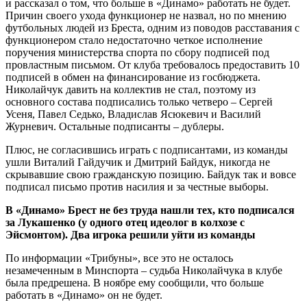
и рассказал о том, что больше в «Динамо» работать не будет.
Причин своего ухода функционер не назвал, но по мнению
футбольных людей из Бреста, одним из поводов расставания с
функционером стало недостаточно четкое исполнение
поручения министерства спорта по сбору подписей под
провластным письмом. От клуба требовалось предоставить 10
подписей в обмен на финансирование из госбюджета.
Николайчук давить на коллектив не стал, поэтому из
основного состава подписались только четверо – Сергей
Усеня, Павел Седько, Владислав Ясюкевич и Василий
Журневич. Остальные подписанты – дублеры.
Плюс, не согласившись играть с подписантами, из команды
ушли Виталий Гайдучик и Дмитрий Байдук, никогда не
скрывавшие свою гражданскую позицию. Байдук так и вовсе
подписал письмо против насилия и за честные выборы.
В «Динамо» Брест не без труда нашли тех, кто подписался
за Лукашенко (у одного отец идеолог в колхозе с
Эйсмонтом). Два игрока решили уйти из команды
По информации «Трибуны», все это не осталось
незамеченным в Минспорта – судьба Николайчука в клубе
была предрешена. В ноябре ему сообщили, что больше
работать в «Динамо» он не будет.