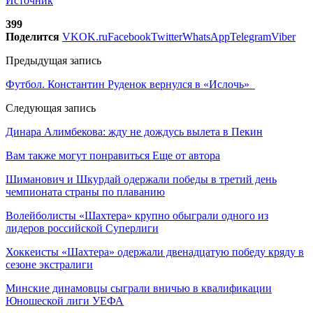
Источник
399
Поделится
VK
OK.ru
Facebook
Twitter
WhatsApp
Telegram
Viber
Предыдущая запись
Футбол. Константин Руденок вернулся в «Ислочь»
Следующая запись
Динара Алимбекова: жду не дождусь вылета в Пекин
Вам также могут понравиться
Еще от автора
Шиманович и Шкурдай одержали победы в третий день
чемпионата страны по плаванию
Волейболисты «Шахтера» крупно обыграли одного из
лидеров российской Суперлиги
Хоккеисты «Шахтера» одержали двенадцатую победу кряду в
сезоне экстралиги
Минские динамовцы сыграли вничью в квалификации
Юношеской лиги УЕФА