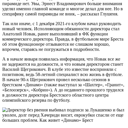
пирамиде нет. Увы, Эрнест Владимирович больше внимания
уделял именно главной команде и многое делал для нее. Но в
специфику самой пирамиды не вник, – рассказал Глушеня.
Так или иначе, с 1 декабря 2021-го клубом начал руководить
новый человек. Исполняющим обязанности директора стал
Анатолий Новак, ранее выполнявший в ФК функции
коммерческого директора. Правда, в футбольном мире Бреста
об этом функционере отзываются не слишком хорошо,
впрочем, стараясь не погружаться в подробности.
А в начале января появилась информация, что Новак все же
не задержится на должности, и что новым директором станет
Василий Щегрикович. В клубе это известие восприняли с
позитивом, ведь 58-летний специалист всю жизнь в футболе.
В начале 90-х Щегрикович провел несколько сезонов в
брестском «Динамо» (также выступал за «Шахтер», «Гранит»,
«Белоозерск», «Кобрин»). А до недавнего прошлого трудился
в должности директора Брестского областного центра
олимпийского резерва по футболу.