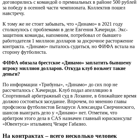
договорились с командой о премиальных в районе 500 рублей
за победу в осенней части чемпионата. Коллектив пошел
навстречу.
К тому же не стоит забывать, что «Динамо» в 2021 году
столкнулось с проблемами в деле Евгения Хачериди. Экс-
защитник команды, напомним, потребовал от бывшего
работодателя 1 миллион долларов за досрочное расторжение
контракта. «Динамо» пыталось судиться, но ФИФА встала на
сторону футболиста.
ФИФА обязала брестское «Динамо» заплатить бывшему
игроку миллион долларов. Откуда клуб возьмет такие
деньги?
По информации «Трибуны», «Динамо» до сих пор не
рассчиталось с Хачериди. Клуб подал апелляцию в
Спортивный арбитражный суд в Лозанне, в ближайшее время
должно состояться заседание. Впрочем, по мнению главы
профсоюза футболистов Беларуси Александра Сверчинского,
шансов выиграть дело у «Динамо» нет. Отметим, что
арбитром этого дела в CAS назначен главный юрисконсульт
«Ювентуса» итальянец Чезаре Габазио.
На контрактах – всего несколько человек