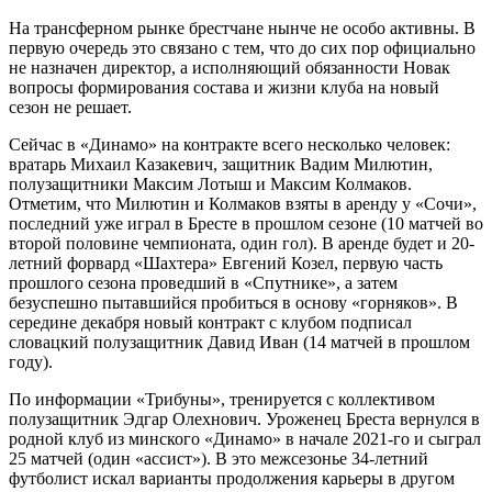
На трансферном рынке брестчане нынче не особо активны. В
первую очередь это связано с тем, что до сих пор официально
не назначен директор, а исполняющий обязанности Новак
вопросы формирования состава и жизни клуба на новый
сезон не решает.
Сейчас в «Динамо» на контракте всего несколько человек:
вратарь Михаил Казакевич, защитник Вадим Милютин,
полузащитники Максим Лотыш и Максим Колмаков.
Отметим, что Милютин и Колмаков взяты в аренду у «Сочи»,
последний уже играл в Бресте в прошлом сезоне (10 матчей во
второй половине чемпионата, один гол). В аренде будет и 20-
летний форвард «Шахтера» Евгений Козел, первую часть
прошлого сезона проведший в «Спутнике», а затем
безуспешно пытавшийся пробиться в основу «горняков». В
середине декабря новый контракт с клубом подписал
словацкий полузащитник Давид Иван (14 матчей в прошлом
году).
По информации «Трибуны», тренируется с коллективом
полузащитник Эдгар Олехнович. Уроженец Бреста вернулся в
родной клуб из минского «Динамо» в начале 2021-го и сыграл
25 матчей (один «ассист»). В это межсезонье 34-летний
футболист искал варианты продолжения карьеры в другом