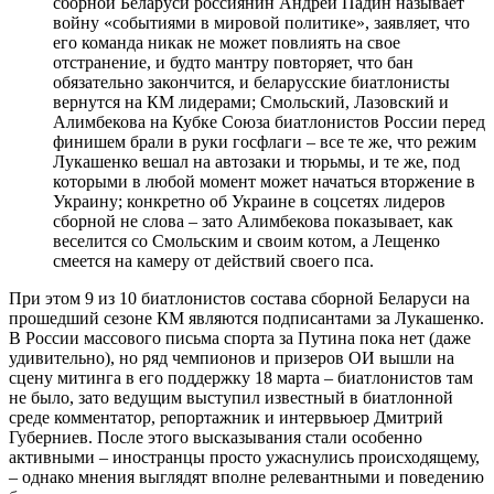
сборной Беларуси россиянин Андрей Падин называет
войну «событиями в мировой политике», заявляет, что
его команда никак не может повлиять на свое
отстранение, и будто мантру повторяет, что бан
обязательно закончится, и беларусские биатлонисты
вернутся на КМ лидерами; Смольский, Лазовский и
Алимбекова на Кубке Союза биатлонистов России перед
финишем брали в руки госфлаги – все те же, что режим
Лукашенко вешал на автозаки и тюрьмы, и те же, под
которыми в любой момент может начаться вторжение в
Украину; конкретно об Украине в соцсетях лидеров
сборной не слова – зато Алимбекова показывает, как
веселится со Смольским и своим котом, а Лещенко
смеется на камеру от действий своего пса.
При этом 9 из 10 биатлонистов состава сборной Беларуси на
прошедший сезоне КМ являются подписантами за Лукашенко.
В России массового письма спорта за Путина пока нет (даже
удивительно), но ряд чемпионов и призеров ОИ вышли на
сцену митинга в его поддержку 18 марта – биатлонистов там
не было, зато ведущим выступил известный в биатлонной
среде комментатор, репортажник и интервьюер Дмитрий
Губерниев. После этого высказывания стали особенно
активными – иностранцы просто ужаснулись происходящему,
– однако мнения выглядят вполне релевантными и поведению