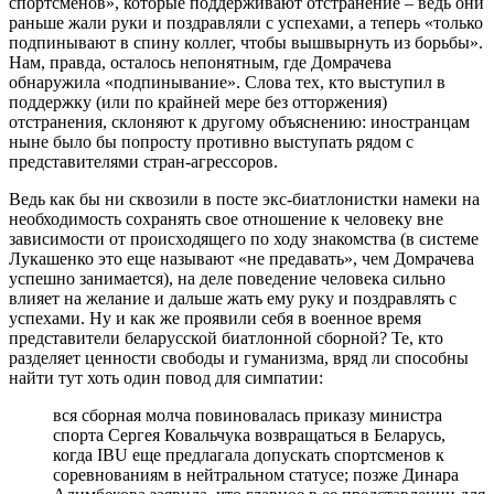
спортсменов», которые поддерживают отстранение – ведь они
раньше жали руки и поздравляли с успехами, а теперь «только
подпинывают в спину коллег, чтобы вышвырнуть из борьбы».
Нам, правда, осталось непонятным, где Домрачева
обнаружила «подпинывание». Слова тех, кто выступил в
поддержку (или по крайней мере без отторжения)
отстранения, склоняют к другому объяснению: иностранцам
ныне было бы попросту противно выступать рядом с
представителями стран-агрессоров.
Ведь как бы ни сквозили в посте экс-биатлонистки намеки на
необходимость сохранять свое отношение к человеку вне
зависимости от происходящего по ходу знакомства (в системе
Лукашенко это еще называют «не предавать», чем Домрачева
успешно занимается), на деле поведение человека сильно
влияет на желание и дальше жать ему руку и поздравлять с
успехами. Ну и как же проявили себя в военное время
представители беларусской биатлонной сборной? Те, кто
разделяет ценности свободы и гуманизма, вряд ли способны
найти тут хоть один повод для симпатии:
вся сборная молча повиновалась приказу министра
спорта Сергея Ковальчука возвращаться в Беларусь,
когда IBU еще предлагала допускать спортсменов к
соревнованиям в нейтральном статусе; позже Динара