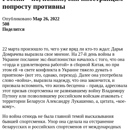
попросту противны
Опубликовано
Мар 26, 2022
508
Поделится
22 марта произошло то, чего уже вряд ли кто-то ждал: Дарья
Домрачева выразила свое мнение. На 27-й день войны в
Украине послание экс-биатлонистки началось с того, что она
«горда и удовлетворена работой» в сборной Китая, но при
этом ей «в свете конфликта в Украине тяжело думать о
приятном» (вот это, однако, переход). Далее она употребила
слово «война», выразила надежду, что она закончится, и
призвала вспомнить, что жизнь бесценна – правда, адресовала
этот призыв спортсменка не развязавшему войну Владимиру
Путину или позволившему российским войскам атаковать с
территории Беларуси Александру Лукашенко, а, цитата, «кое-
кому».
Но война отнюдь не была главной темой высказывания
бывшей спортсменки. Упор она сделала на отстранение
беларусских и российских спортсменов от международных