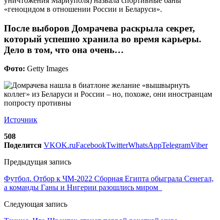
уничтожения Мариуполя) назвала спортивные баны
«геноцидом в отношении России и Беларуси».
После выборов Домрачева раскрыла секрет,
который успешно хранила во время карьеры.
Дело в том, что она очень…
Фото:
Getty Images
Источник
508
Поделится
VK
OK.ru
Facebook
Twitter
WhatsApp
Telegram
Viber
Предыдущая запись
Футбол. Отбор к ЧМ-2022 Сборная Египта обыграла Сенегал,
а команды Ганы и Нигерии разошлись миром
Следующая запись