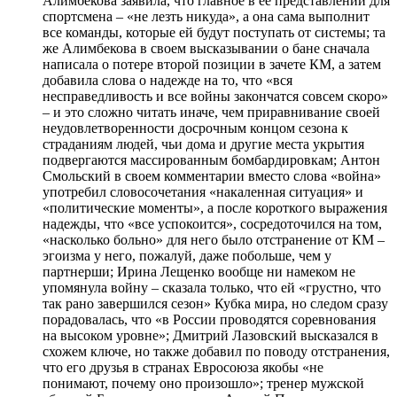
Алимбекова заявила, что главное в ее представлении для
спортсмена – «не лезть никуда», а она сама выполнит
все команды, которые ей будут поступать от системы; та
же Алимбекова в своем высказывании о бане сначала
написала о потере второй позиции в зачете КМ, а затем
добавила слова о надежде на то, что «вся
несправедливость и все войны закончатся совсем скоро»
– и это сложно читать иначе, чем приравнивание своей
неудовлетворенности досрочным концом сезона к
страданиям людей, чьи дома и другие места укрытия
подвергаются массированным бомбардировкам; Антон
Смольский в своем комментарии вместо слова «война»
употребил словосочетания «накаленная ситуация» и
«политические моменты», а после короткого выражения
надежды, что «все успокоится», сосредоточился на том,
«насколько больно» для него было отстранение от КМ –
эгоизма у него, пожалуй, даже побольше, чем у
партнерши; Ирина Лещенко вообще ни намеком не
упомянула войну – сказала только, что ей «грустно, что
так рано завершился сезон» Кубка мира, но следом сразу
порадовалась, что «в России проводятся соревнования
на высоком уровне»; Дмитрий Лазовский высказался в
схожем ключе, но также добавил по поводу отстранения,
что его друзья в странах Евросоюза якобы «не
понимают, почему оно произошло»; тренер мужской