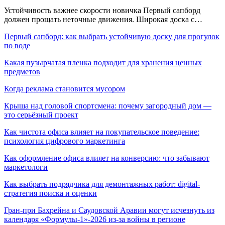
Устойчивость важнее скорости новичка Первый сапборд
должен прощать неточные движения. Широкая доска с…
Первый сапборд: как выбрать устойчивую доску для прогулок
по воде
Какая пузырчатая пленка подходит для хранения ценных
предметов
Когда реклама становится мусором
Крыша над головой спортсмена: почему загородный дом —
это серьёзный проект
Как чистота офиса влияет на покупательское поведение:
психология цифрового маркетинга
Как оформление офиса влияет на конверсию: что забывают
маркетологи
Как выбрать подрядчика для демонтажных работ: digital-
стратегия поиска и оценки
Гран-при Бахрейна и Саудовской Аравии могут исчезнуть из
календаря «Формулы-1»-2026 из-за войны в регионе