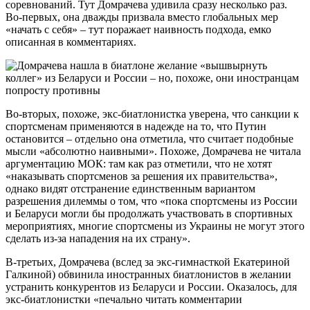
соревнований. Тут Домрачева удивила сразу несколько раз.
Во-первых, она дважды призвала вместо глобальных мер
«начать с себя» – тут поражает наивность подхода, емко
описанная в комментариях.
Во-вторых, похоже, экс-биатлонистка уверена, что санкции к
спортсменам применяются в надежде на то, что Путин
остановится – отдельно она отметила, что считает подобные
мысли «абсолютно наивными». Похоже, Домрачева не читала
аргументацию МОК: там как раз отметили, что не хотят
«наказывать спортсменов за решения их правительства»,
однако видят отстранение единственным вариантом
разрешения дилеммы о том, что «пока спортсмены из России
и Беларуси могли бы продолжать участвовать в спортивных
мероприятиях, многие спортсмены из Украины не могут этого
сделать из-за нападения на их страну».
В-третьих, Домрачева (вслед за экс-гимнасткой Екатериной
Галкиной) обвинила иностранных биатлонистов в желании
устранить конкурентов из Беларуси и России. Оказалось, для
экс-биатлонистки «печально читать комментарии