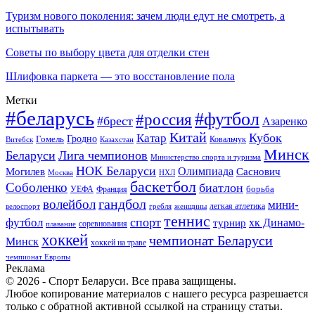
Туризм нового поколения: зачем люди едут не смотреть, а
испытывать
Советы по выбору цвета для отделки стен
Шлифовка паркета — это восстановление пола
Метки
#беларусь
#футбол
#россия
#брест
Азаренко
Китай
Кубок
Катар
Гомель
Гродно
Казахстан
Ковальчук
Витебск
Минск
Беларуси
Лига чемпионов
Министерство спорта и туризма
НОК Беларуси
Олимпиада
Могилев
Саснович
Москва
НХЛ
баскетбол
Соболенко
биатлон
борьба
УЕФА
Франция
гандбол
волейбол
мини-
легкая атлетика
гребля
женщины
велоспорт
теннис
спорт
футбол
хк Динамо-
турнир
соревнования
плавание
хоккей
чемпионат Беларуси
Минск
хоккей на траве
чемпионат Европы
Реклама
© 2026 - Спорт Беларуси. Все права защищены.
Любое копирование материалов с нашего ресурса разрешается
только с обратной активной ссылкой на страницу статьи.