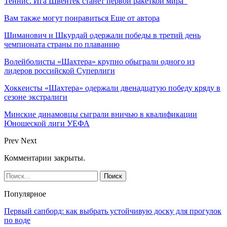
Теннис. Ига Швентек станет первой ракеткой мира
Вам также могут понравиться
Еще от автора
Шиманович и Шкурдай одержали победы в третий день
чемпионата страны по плаванию
Волейболисты «Шахтера» крупно обыграли одного из
лидеров российской Суперлиги
Хоккеисты «Шахтера» одержали двенадцатую победу кряду в
сезоне экстралиги
Минские динамовцы сыграли вничью в квалификации
Юношеской лиги УЕФА
Prev
Next
Комментарии закрыты.
Популярное
Первый сапборд: как выбрать устойчивую доску для прогулок
по воде