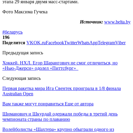
этапа 29 января двумя масс-стартами.
Фото Максима Гучека
Источник:
www.belta.by
#беларусь
196
Поделится
VK
OK.ru
Facebook
Twitter
WhatsApp
Telegram
Viber
Предыдущая запись
Хоккей. НХЛ. Егор Шарангович не смог отличиться, но
«Нью-Джерси» одолел «Питтсбург»
Следующая запись
Первая ракетка мира Ига Свентек проиграла в 1/8 финала
Australian Open
Вам также могут понравиться
Еще от автора
Шиманович и Шкурдай одержали победы в третий день
чемпионата страны по плаванию
Волейболисты «Шахтера» крупно обыграли одного из