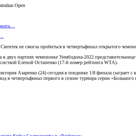
ионата…
в…
а Свентек не смогла пробиться в четвертьфинал открытого чемп
а в двух партиях чемпионке Уимблдона-2022 представительнице 
нисисткой Еленой Остапенко (17-й номер рейтинга WTA).
ктория Азаренко (24) сегодня в поединке 1/8 финала сыграет с 
ыход в четвертьфинал первого в сезоне турнира серии «Большог
 этапе Кубка Содружества в «Раубичах»