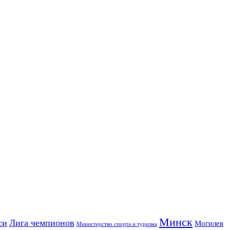
Минск
си
Лига чемпионов
Могилев
Министерство спорта и туризма