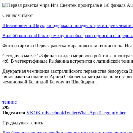
Сейчас читают
Шиманович и Шкурдай одержали победы в третий день чемп
Волейболисты «Шахтера» крупно обыграли одного из лидеро
Фото из архива Первая ракетка мира польская теннисистка Иг
Сегодня в матче 1/8 финала лидер мирового рейтинга проиграл
4:6. В четвертьфинале Рыбакина встретится с латвийской тен
Двукратная чемпионка австралийского первенства белоруска Ви
пятая ракетка планеты Арина Соболенко завтра поспорит за в
чемпионкой Белиндой Бенчич из Швейцарии.
теннис
295
Поделится
VK
OK.ru
Facebook
Twitter
WhatsApp
Telegram
Viber
Предыдущая запись
Два белоруса вошли в тройку лучших по итогам масс-старта на