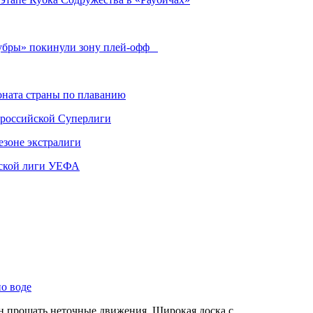
Зубры» покинули зону плей-офф
ната страны по плаванию
 российской Суперлиги
езоне экстралиги
ской лиги УЕФА
по воде
ен прощать неточные движения. Широкая доска с…