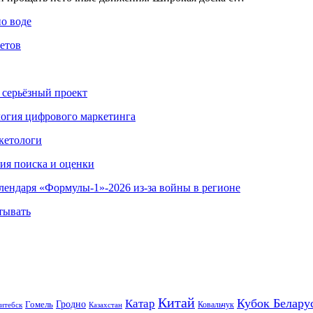
по воде
етов
 серьёзный проект
ология цифрового маркетинга
кетологи
гия поиска и оценки
алендаря «Формулы-1»-2026 из-за войны в регионе
тывать
Китай
Кубок Белару
Катар
Гомель
Гродно
Казахстан
Ковальчук
итебск