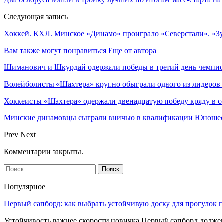
Следующая запись
Хоккей. КХЛ. Минское «Динамо» проиграло «Северстали». «
Вам также могут понравиться
Еще от автора
Шиманович и Шкурдай одержали победы в третий день чемпио
Волейболисты «Шахтера» крупно обыграли одного из лидеров
Хоккеисты «Шахтера» одержали двенадцатую победу кряду в с
Минские динамовцы сыграли вничью в квалификации Юноше
Prev
Next
Комментарии закрыты.
Популярное
Первый сапборд: как выбрать устойчивую доску для прогулок 
Устойчивость важнее скорости новичка Первый сапборд долж