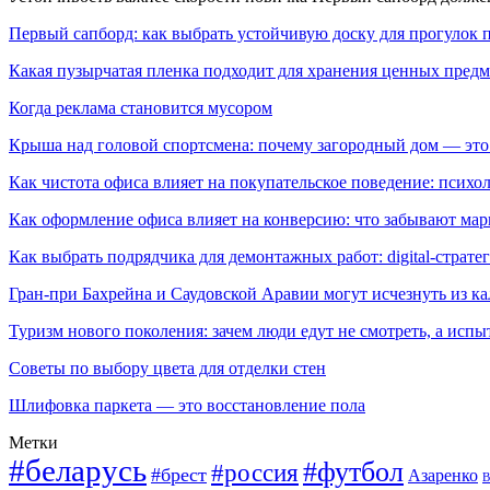
Первый сапборд: как выбрать устойчивую доску для прогулок 
Какая пузырчатая пленка подходит для хранения ценных предм
Когда реклама становится мусором
Крыша над головой спортсмена: почему загородный дом — это
Как чистота офиса влияет на покупательское поведение: псих
Как оформление офиса влияет на конверсию: что забывают мар
Как выбрать подрядчика для демонтажных работ: digital-страте
Гран-при Бахрейна и Саудовской Аравии могут исчезнуть из к
Туризм нового поколения: зачем люди едут не смотреть, а испы
Советы по выбору цвета для отделки стен
Шлифовка паркета — это восстановление пола
Метки
#беларусь
#футбол
#россия
#брест
Азаренко
В