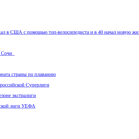
хал в США с помощью топ-велосипедиста и в 40 начал новую жизн
в Сочи
ната страны по плаванию
 российской Суперлиги
езоне экстралиги
ской лиги УЕФА