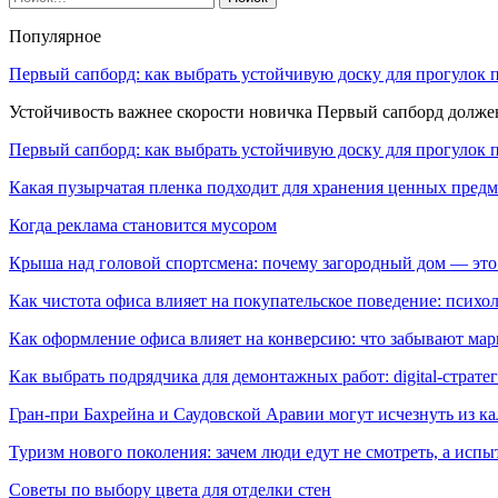
Популярное
Первый сапборд: как выбрать устойчивую доску для прогулок 
Устойчивость важнее скорости новичка Первый сапборд долж
Первый сапборд: как выбрать устойчивую доску для прогулок 
Какая пузырчатая пленка подходит для хранения ценных предм
Когда реклама становится мусором
Крыша над головой спортсмена: почему загородный дом — это
Как чистота офиса влияет на покупательское поведение: псих
Как оформление офиса влияет на конверсию: что забывают мар
Как выбрать подрядчика для демонтажных работ: digital-страте
Гран-при Бахрейна и Саудовской Аравии могут исчезнуть из к
Туризм нового поколения: зачем люди едут не смотреть, а испы
Советы по выбору цвета для отделки стен