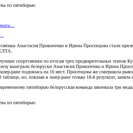
ионата…
в…
тсменки Анастасия Прокопенко и Ирина Просенцова стали при
БЕЛТА.
учшие спортсменки по итогам трех предварительных этапов Куб
 бронзу выиграли белоруски Анастасия Прокопенко и Ирина Про
лазер-ране поднялась на 16 мест, Просенцова же совершила рыво
блице, но, показав в лазер-ране только 18-й результат, заняла 
овременному пятиборью белорусская команда завоевала три меда