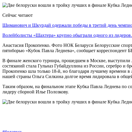
Сейчас читают
Шиманович и Шкурдай одержали победы в третий день чемп
Волейболисты «Шахтера» крупно обыграли одного из лидеро
Анастасия Прокопенко. Фото НОК Беларуси Белорусские спор
пятиборью «Кубок Павла Леднева», сообщает корреспондент 
В финале женского турнира, прошедшем в Москве, выступили л
состязаний стала Гульназ Губайдуллина из России, серебро и
Прокопенко шла только 18-й, но благодаря лучшему времени в 
нашей страны Ольга Силкина долгое время лидировала в общей та
Таким образом, на финальном этапе Кубка Павла Леднева по с
лидеру сборной Илье Полозкову.
#беларусь