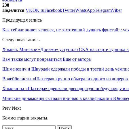
238
Поделится
VK
OK.ru
Facebook
Twitter
WhatsApp
Telegram
Viber
Предыдущая запись
Как сейчас живет человек, не захотевший душить фристайл: уе
Следующая запись
Хоккей. Минское «Динамо» уступило СКА на старте турнира 
Вам также могут понравиться
Еще от автора
Шиманович и Шкурдай одержали победы в третий день чемпио
Волейболисты «Шахтера» крупно обыграли одного из лидеров
Хоккеисты «Шахтера» одержали двенадцатую победу кряду в с
Минские динамовцы сыграли вничью в квалификации Юноше
Prev
Next
Комментарии закрыты.