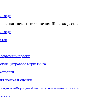
по воде
ен прощать неточные движения. Широкая доска с…
по воде
етов
 серьёзный проект
ология цифрового маркетинга
кетологи
гия поиска и оценки
алендаря «Формулы-1»-2026 из-за войны в регионе
тывать