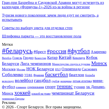
Гран-при Бахрейна и Саудовской Аравии могут исчезнуть из
календаря «Формулы-1»-2026 из-за войны в регионе
Туризм нового поколения: зачем люди едут не смотреть, а
испытывать
Советы по выбору цвета для отделки стен
Шлифовка паркета — это восстановление пола
Метки
#беларусь
#футбол
#россия
#брест
Азаренко
Китай
Кубок
Катар
Гомель
Гродно
Казахстан
Ковальчук
Витебск
Минск
Беларуси
Лига чемпионов
Министерство спорта и туризма
НОК Беларуси
Олимпиада
Могилев
Саснович
Москва
НХЛ
баскетбол
Соболенко
биатлон
борьба
УЕФА
Франция
гандбол
волейбол
мини-
легкая атлетика
гребля
женщины
велоспорт
теннис
спорт
футбол
хк Динамо-
турнир
соревнования
плавание
хоккей
чемпионат Беларуси
Минск
хоккей на траве
чемпионат Европы
Реклама
© 2026 - Спорт Беларуси. Все права защищены.