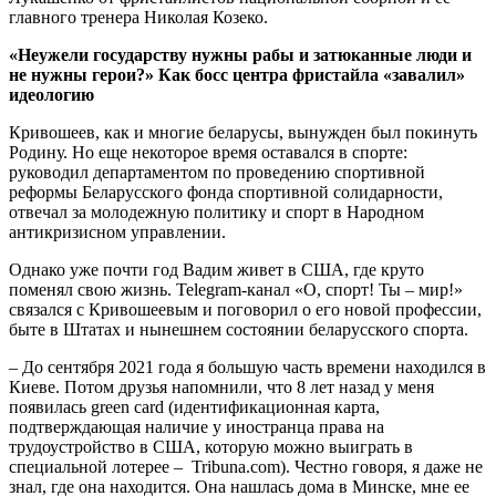
главного тренера Николая Козеко.
«Неужели государству нужны рабы и затюканные люди и
не нужны герои?» Как босс центра фристайла «завалил»
идеологию
Кривошеев, как и многие беларусы, вынужден был покинуть
Родину. Но еще некоторое время оставался в спорте:
руководил департаментом по проведению спортивной
реформы Беларусского фонда спортивной солидарности,
отвечал за молодежную политику и спорт в Народном
антикризисном управлении.
Однако уже почти год Вадим живет в США, где круто
поменял свою жизнь. Telegram-канал «О, спорт! Ты – мир!»
связался с Кривошеевым и поговорил о его новой профессии,
быте в Штатах и нынешнем состоянии беларусского спорта.
– До сентября 2021 года я большую часть времени находился в
Киеве. Потом друзья напомнили, что 8 лет назад у меня
появилась green card (идентификационная карта,
подтверждающая наличие у иностранца права на
трудоустройство в США, которую можно выиграть в
специальной лотерее – Tribuna.com). Честно говоря, я даже не
знал, где она находится. Она нашлась дома в Минске, мне ее