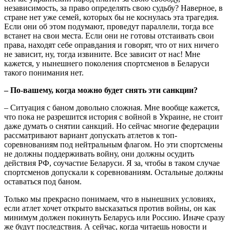
независимость, за право определять свою судьбу? Наверное, в
стране нет уже семей, которых бы не коснулась эта трагедия.
Если они об этом подумают, проведут параллели, тогда все
встанет на свои места. Если они не готовы отстаивать свои
права, находят себе оправдания и говорят, что от них ничего
не зависит, ну, тогда извините. Все зависит от нас! Мне
кажется, у нынешнего поколения спортсменов в Беларуси
такого понимания нет.
– По-вашему, когда можно будет снять эти санкции?
– Ситуация с баном довольно сложная. Мне вообще кажется,
что пока не разрешится история с войной в Украине, не стоит
даже думать о снятии санкций. Но сейчас многие федерации
рассматривают вариант допускать атлетов к топ-
соревнованиям под нейтральным флагом. Но эти спортсмены
не должны поддерживать войну, они должны осудить
действия РФ, соучастие Беларуси. Я за, чтобы в таком случае
спортсменов допускали к соревнованиям. Остальные должны
оставаться под баном.
Только мы прекрасно понимаем, что в нынешних условиях,
если атлет хочет открыто высказаться против войны, он как
минимум должен покинуть Беларусь или Россию. Иначе сразу
же будут последствия. А сейчас, когда читаешь новости и