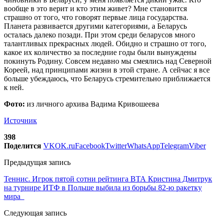
вообще в это верит и кто этим живет? Мне становится
страшно от того, что говорят первые лица государства.
Планета развивается другими категориями, а Беларусь
осталась далеко позади. При этом среди беларусов много
талантливых прекрасных людей. Обидно и страшно от того,
какое их количество за последние годы были вынуждены
покинуть Родину. Совсем недавно мы смеялись над Северной
Кореей, над принципами жизни в этой стране. А сейчас я все
больше убеждаюсь, что Беларусь стремительно приближается
к ней.
Фото:
из личного архива Вадима Кривошеева
Источник
398
Поделится
VK
OK.ru
Facebook
Twitter
WhatsApp
Telegram
Viber
Предыдущая запись
Теннис. Игрок пятой сотни рейтинга ВТА Кристина Дмитрук
на турнире ИТФ в Польше выбила из борьбы 82-ю ракетку
мира
Следующая запись