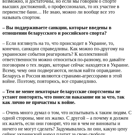
возможно, и достаточны, но если мы говорим о спорте
высших достижений, о профессионалах, то их участие в
первенстве бани… Не знаю, можно ли вообще все это
называть спортом.
– Вы поддерживаете санкции, которые введены в
отношении беларусского и российского спорта?
– Если взглянуть на то, что происходит в Украине, то,
конечно, санкции справедливы. Как можно по-другому на
украинские события реагировать? К коллективной
ответственности можно относиться по-разному, но давайте
поговорим о тех людях, которые сейчас находятся в Украине.
Всему, чему они подвергаются, нельзя найти оправдание.
Беларусь и Россия являются странами-агрессорами в этой
войне. Поэтому, повторюсь, все справедливо.
– Тем не менее некоторые беларусские спортсмены не
устают повторять, что понесли наказание ни за что, так
как лично не причастны к войне.
– Очень много думал о том, что испытывать к таким людям. С
одной стороны, мне их жалко. С другой – а почему я должен
их жалеть, если они говорят, что ни в чем не виноваты и
ничего не могут сделать? Задумывались ли они, какую цену
сейчас украинский народ платит за свою свободу,