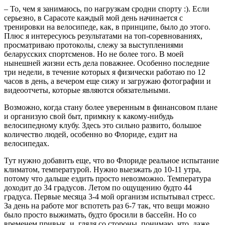
– То, чем я занимаюсь, по нагрузкам сродни спорту :). Если
серьезно, в Сарасоте каждый мой день начинается с
тренировки на велосипеде, как, в принципе, было до этого.
Плюс я интересуюсь результатами на топ-соревнованиях,
просматриваю протоколы, слежу за выступлениями
беларусских спортсменов. Но не более того. В моей
нынешней жизни есть дела поважнее. Особенно последние
три недели, в течение которых я физически работаю по 12
часов в день, а вечером еще сижу и загружаю фотографии и
видеоотчеты, которые являются обязательными.
Возможно, когда стану более уверенным в финансовом плане
и организую свой быт, примкну к какому-нибудь
велосипедному клубу. Здесь это сильно развито, большое
количество людей, особенно во Флориде, ездит на
велосипедах.
Тут нужно добавить еще, что во Флориде реальное испытание
климатом, температурой. Нужно выезжать до 10-11 утра,
потому что дальше ездить просто невозможно. Температура
доходит до 34 градусов. Летом по ощущению будто 44
градуса. Первые месяца 3-4 мой организм испытывал стресс.
За день на работе мог вспотеть раз 6-7 так, что вещи можно
было просто выжимать, будто бросили в бассейн. Но со
временем привык, и, глядя со стороны, понимаю, что, даже