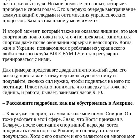
начать жизнь с нуля. Но мне помогает тот опыт, которые я
приобрел к своим годам. Это в первую очередь выстраивание
коммуникаций с людьми и оптимизация управленческих
процессов. База в этом плане у меня имеется.
И второй момент, который также не оказался лишним, это моя
спортивная подготовка и то, что я не прекратил заниматься
спортом даже после окончания карьеры в велоспорте. Когда
жил в Украине, познакомился с ребятами из украинского
любительского клуба BIKE FAMILY и стал регулярно
тренироваться с ними.
Для примера: представьте двадцатипятиэтажный дом, его
высоту, приставьте к нему вертикальную лестницу и
подумайте, сколько сил нужно, чтобы подняться на него по
лестнице. Плюс нужно понимать, что наверху ты тоже не
сидишь, и работа, бывает, занимает часов 9-10.
– Расскажите подробнее, как вы обустроились в Америке.
– Как я уже говорил, в самом начале мне помог Сивцов. Он
тоже работает в этой сфере. Знаю, что Костя приезжал в
Беларусь после окончания спортивной карьеры, хотел
продвигать велоспорт на Родине, но почему-то там не
получилось. Хотя с его опытом и его талантом он многое мог