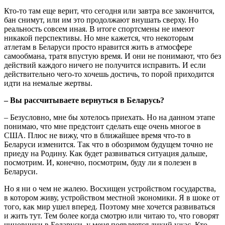
Кто-то там еще верит, что сегодня или завтра все закончится,
бан снимут, или им это продолжают внушать сверху. Но
реальность совсем иная. В итоге спортсмены не имеют
никакой перспективы. Но мне кажется, что некоторым
атлетам в Беларуси просто нравится жить в атмосфере
самообмана, тратя впустую время. И они не понимают, что без
действий каждого ничего не получится исправить. И если
действительно чего-то хочешь достичь, то порой приходится
идти на немалые жертвы.
– Вы рассчитываете вернуться в Беларусь?
– Безусловно, мне бы хотелось приехать. Но на данном этапе
понимаю, что мне предстоит сделать еще очень многое в
США. Плюс не вижу, что в ближайшее время что-то в
Беларуси изменится. Так что в обозримом будущем точно не
приеду на Родину. Как будет развиваться ситуация дальше,
посмотрим. И, конечно, посмотрим, буду ли я полезен в
Беларуси.
Но я ни о чем не жалею. Восхищен устройством государства,
в котором живу, устройством местной экономики. Я в шоке от
того, как мир ушел вперед. Поэтому мне хочется развиваться
и жить тут. Тем более когда смотрю или читаю то, что говорят
чиновники в Беларуси, у меня появляется дикий ужас. Кто