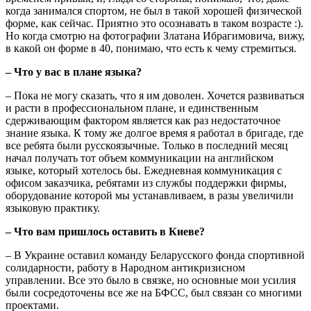
когда занимался спортом, не был в такой хорошей физической
форме, как сейчас. Приятно это осознавать в таком возрасте :).
Но когда смотрю на фотографии Златана Ибрагимовича, вижу,
в какой он форме в 40, понимаю, что есть к чему стремиться.
– Что у вас в плане языка?
– Пока не могу сказать, что я им доволен. Хочется развиваться
и расти в профессиональном плане, и единственным
сдерживающим фактором является как раз недостаточное
знание языка. К тому же долгое время я работал в бригаде, где
все ребята были русскоязычные. Только в последний месяц
начал получать тот объем коммуникации на английском
языке, который хотелось бы. Ежедневная коммуникация с
офисом заказчика, ребятами из службы поддержки фирмы,
оборудование которой мы устанавливаем, в разы увеличили
языковую практику.
– Что вам пришлось оставить в Киеве?
– В Украине оставил команду Беларусского фонда спортивной
солидарности, работу в Народном антикризисном
управлении. Все это было в связке, но основные мои усилия
были сосредоточены все же на БФСС, был связан со многими
проектами.