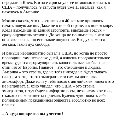
передали в Киев. В итоге я рискнул с ее помощью въехать в
США – получилось. 9 августа будет уже 11 месяцев, как я
нахожусь в Америке.
Можно сказать, что практически в 40 лет мне пришлось
начать новую жизнь. Даже не в новой стране, а в новом мире.
Когда выходишь из здания аэропорта, вдыхаешь воздух –
сразу ощущаешь отличия. До конца не понимаешь, в чем же
они заключены, но есть такое ощущение. Воздух кажется
легким, такой дух свободы.
И раньше неоднократно бывал в США, но когда не просто
проводишь там несколько дней, а живешь продолжительное
время, удается сформулировать колоссальные, глобальные
отличия от Европы. Главное – это отношение к людям.
Америка – это страна, где на тебя никогда не будут тыкать
пальцем за то, что ты эмигрант, тем самым доставляя
дискомфорт. Даже если у тебя плохо с английским, никого это
не напрягает. Я ясно увидел, что США – это страна
эмигрантов, и тут будет комфортно всем, независимо от того,
с какого ты континента приехал. Будешь чувствовать себя
полноценным гражданином общества абсолютно во всех
планах.
– А куда конкретно вы улетели?