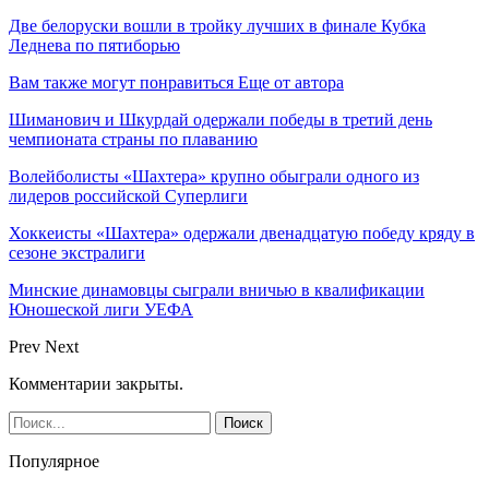
Две белоруски вошли в тройку лучших в финале Кубка
Леднева по пятиборью
Вам также могут понравиться
Еще от автора
Шиманович и Шкурдай одержали победы в третий день
чемпионата страны по плаванию
Волейболисты «Шахтера» крупно обыграли одного из
лидеров российской Суперлиги
Хоккеисты «Шахтера» одержали двенадцатую победу кряду в
сезоне экстралиги
Минские динамовцы сыграли вничью в квалификации
Юношеской лиги УЕФА
Prev
Next
Комментарии закрыты.
Популярное