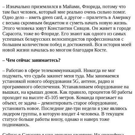
– Изначально приземлился в Майами, Флорида, потому что
там был человек, который мне реально очень сильно помог.
Одно дело – иметь green card, а другое – прилететь в Америку
с весьма скромным бюджетом и суметь начать новую жизнь.
Этого человека зовут Константин Сивцов. Он живет в городе
Сарасота, тоже во Флориде. Его знают как одного из самых
успешных беларусских велосипедистов профессионалов с
большим количеством побед и достижений. Вся история моей
новой жизни началась во многом благодаря Косте.
– Чем сейчас занимаетесь?
– Работаю в сфере телекоммуникаций. Никогда не мог
подумать, что судьба закинет меня туда. Мы занимаемся
установкой нового оборудования 5G, антенн, радио и
программного обеспечения. Устанавливаем оборудование на
вышках, на крышах домов. Как правило, процентов 60 работы
проходит на высоте 45-105 метров. Команда приезжает на
объект, ее задача – демонтировать старое оборудование,
установить новое. Последние две-три недели я уже являюсь
лидером группы, в которую входит 4 человека. В текущем
статусе больше работы внизу, однако и наверх тоже
поднимаюсь.
Сейчас в Сарасоте я уже арендую квартиру. Но специфика