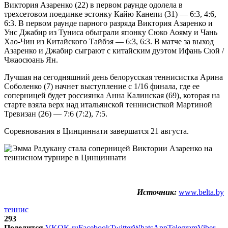
Виктория Азаренко (22) в первом раунде одолела в
трехсетовом поединке эстонку Кайю Канепи (31) — 6:3, 4:6,
6:3. В первом раунде парного разряда Виктория Азаренко и
Унс Джабир из Туниса обыграли японку Сюко Аояму и Чань
Хао-Чин из Китайского Тайбэя — 6:3, 6:3. В матче за выход
Азаренко и Джабир сыграют с китайским дуэтом Ифань Сюй /
Чжаосюань Ян.
Лучшая на сегодняшний день белорусская теннисистка Арина
Соболенко (7) начнет выступление с 1/16 финала, где ее
соперницей будет россиянка Анна Калинская (69), которая на
старте взяла верх над итальянской теннисисткой Мартиной
Тревизан (26) — 7:6 (7:2), 7:5.
Соревнования в Цинциннати завершатся 21 августа.
Источник:
www.belta.by
теннис
293
Поделится
VK
OK.ru
Facebook
Twitter
WhatsApp
Telegram
Viber