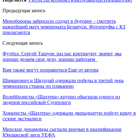
Предыдущая запись
Минобороны забросило солдат в будущее – смотреть
важнейший матч чемпионата Беларуси. Фотопруфы с КЗ
прилагаются
Следующая запись
Футбол. Сергей Ташуев: раз нас критикуют, значит, мы
хорошо делаем свое дело, хорошо работаем
Вам также могут понравиться
Еще от автора
Шиманович и Шкурдай одержали победы в третий день
чемпионата страны по плаванию
Волейболисты «Шахтера» крупно обыграли одного из
лидеров российской Суперлиги
Хоккеисты «Шахтера» одержали двенадцатую победу кряду в
сезоне экстралиги
Минские динамовцы сыграли вничью в квалификации
Юношеской лиги УЕФА