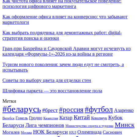
Как чистота офиса влияет на покупательское поведение:
психология цифрового маркетинга
Как оформление офиса влияет на конверсию: что забывают
маркетологи
Как выбрать подрядчика для демонтажных работ: digital-
стратегия поиска и оценки
Гран-при Бахрейна и Саудовской Аравии могут исчезнуть из
календаря «Формулы-1»-2026 из-за войны в регионе
Туризм нового поколения: зачем люди едут не смотреть, а
испытывать
Советы по выбору цвета для отделки стен
Шлифовка паркета — это восстановление пола
Метки
#беларусь
#футбол
#россия
#брест
Азаренко
Китай
Кубок
Катар
Гомель
Гродно
Казахстан
Ковальчук
Витебск
Минск
Беларуси
Лига чемпионов
Министерство спорта и туризма
НОК Беларуси
Олимпиада
Могилев
Саснович
Москва
НХЛ