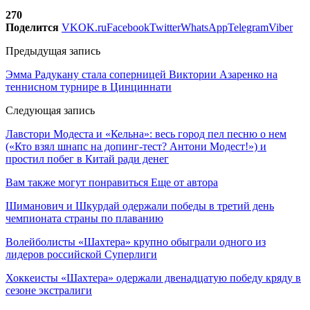
270
Поделится
VK
OK.ru
Facebook
Twitter
WhatsApp
Telegram
Viber
Предыдущая запись
Эмма Радукану стала соперницей Виктории Азаренко на
теннисном турнире в Цинциннати
Следующая запись
Лавстори Модеста и «Кельна»: весь город пел песню о нем
(«Кто взял шнапс на допинг-тест? Антони Модест!») и
простил побег в Китай ради денег
Вам также могут понравиться
Еще от автора
Шиманович и Шкурдай одержали победы в третий день
чемпионата страны по плаванию
Волейболисты «Шахтера» крупно обыграли одного из
лидеров российской Суперлиги
Хоккеисты «Шахтера» одержали двенадцатую победу кряду в
сезоне экстралиги