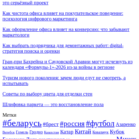
это серьёзный проект
Как чистота офиса влияет на покупательское поведение:
психология цифрового маркетинга
Как оформление офиса влияет на конверсию: что забывают
маркетологи
Как выбрать подрядчика для демонтажных работ: digital-
стратегия поиска и оценки
Гран-при Бахрейна и Саудовской Аравии могут исчезнуть из
календаря «Формулы-1»-2026 из-за войны в регионе
Туризм нового поколения: зачем люди едут не смотреть, а
испытывать
Советы по выбору цвета для отделки стен
Шлифовка паркета — это восстановление пола
Метки
#беларусь
#футбол
#россия
#брест
Азаренко
Китай
Кубок
Катар
Гомель
Гродно
Казахстан
Ковальчук
Витебск
Минск