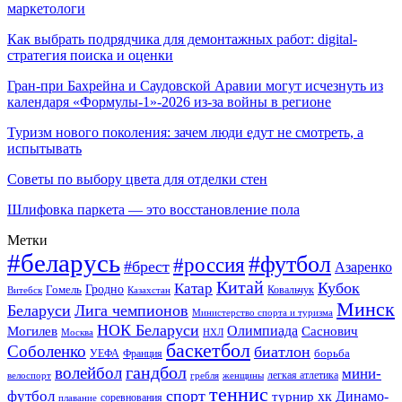
маркетологи
Как выбрать подрядчика для демонтажных работ: digital-
стратегия поиска и оценки
Гран-при Бахрейна и Саудовской Аравии могут исчезнуть из
календаря «Формулы-1»-2026 из-за войны в регионе
Туризм нового поколения: зачем люди едут не смотреть, а
испытывать
Советы по выбору цвета для отделки стен
Шлифовка паркета — это восстановление пола
Метки
#беларусь
#футбол
#россия
#брест
Азаренко
Китай
Кубок
Катар
Гомель
Гродно
Казахстан
Ковальчук
Витебск
Минск
Беларуси
Лига чемпионов
Министерство спорта и туризма
НОК Беларуси
Олимпиада
Могилев
Саснович
Москва
НХЛ
баскетбол
Соболенко
биатлон
борьба
УЕФА
Франция
гандбол
волейбол
мини-
легкая атлетика
гребля
женщины
велоспорт
теннис
спорт
футбол
хк Динамо-
турнир
соревнования
плавание