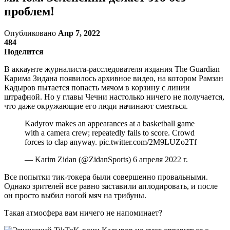
проблем!
Опубликовано
Апр 7, 2022
484
Поделится
В аккаунте журналиста-расследователя издания The Guardian
Карима Зидана появилось архивное видео, на котором Рамзан
Кадыров пытается попасть мячом в корзину с линии
штрафной. Но у главы Чечни настолько ничего не получается,
что даже окружающие его люди начинают смеяться.
Kadyrov makes an appearances at a basketball game
with a camera crew; repeatedly fails to score. Crowd
forces to clap anyway. pic.twitter.com/2M9LUZo2Tf
— Karim Zidan (@ZidanSports) 6 апреля 2022 г.
Все попытки тик-токера были совершенно провальными.
Однако зрителей все равно заставили аплодировать, и после
он просто выбил ногой мяч на трибуны.
Такая атмосфера вам ничего не напоминает?