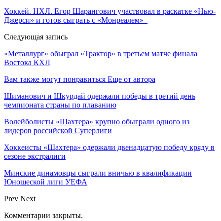
Хоккей. НХЛ. Егор Шарангович участвовал в раскатке «Нью-
Джерси» и готов сыграть c «Монреалем»
Следующая запись
«Металлург» обыграл «Трактор» в третьем матче финала
Востока КХЛ
Вам также могут понравиться
Еще от автора
Шиманович и Шкурдай одержали победы в третий день
чемпионата страны по плаванию
Волейболисты «Шахтера» крупно обыграли одного из
лидеров российской Суперлиги
Хоккеисты «Шахтера» одержали двенадцатую победу кряду в
сезоне экстралиги
Минские динамовцы сыграли вничью в квалификации
Юношеской лиги УЕФА
Prev
Next
Комментарии закрыты.