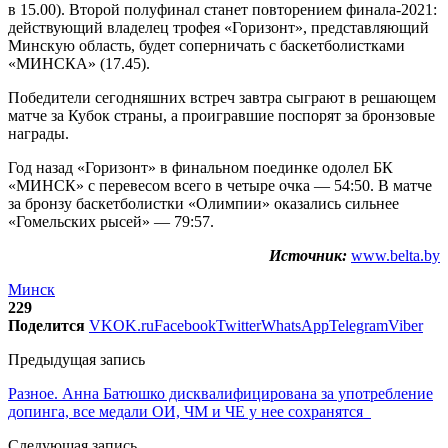
в 15.00). Второй полуфинал станет повторением финала-2021:
действующий владелец трофея «Горизонт», представляющий
Минскую область, будет соперничать с баскетболистками
«МИНСКА» (17.45).
Победители сегодняшних встреч завтра сыграют в решающем
матче за Кубок страны, а проигравшие поспорят за бронзовые
награды.
Год назад «Горизонт» в финальном поединке одолел БК
«МИНСК» с перевесом всего в четыре очка — 54:50. В матче
за бронзу баскетболистки «Олимпии» оказались сильнее
«Гомельских рысей» — 79:57.
Источник:
www.belta.by
Минск
229
Поделится
VK
OK.ru
Facebook
Twitter
WhatsApp
Telegram
Viber
Предыдущая запись
Разное. Анна Батюшко дисквалифицирована за употребление
допинга, все медали ОИ, ЧМ и ЧЕ у нее сохранятся
Следующая запись