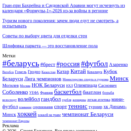
Гран-при Бахрейна и Саудовской Аравии могут исчезнуть из
календаря «Формулы-1»-2026 из-за войны в регионе
Туризм нового поколения: зачем люди едут не смотреть, а
испытывать
Советы по выбору цвета для отделки стен
Шлифовка паркета — это восстановление пола
Метки
#беларусь
#футбол
#россия
#брест
Азаренко
Китай
Кубок
Катар
Гомель
Гродно
Казахстан
Ковальчук
Витебск
Минск
Беларуси
Лига чемпионов
Министерство спорта и туризма
НОК Беларуси
Олимпиада
Могилев
Саснович
Москва
НХЛ
баскетбол
Соболенко
биатлон
борьба
УЕФА
Франция
гандбол
волейбол
мини-
легкая атлетика
гребля
женщины
велоспорт
теннис
спорт
футбол
хк Динамо-
турнир
соревнования
плавание
хоккей
чемпионат Беларуси
Минск
хоккей на траве
чемпионат Европы
Реклама
© 2026 - Спорт Беларуси. Все права защищены.