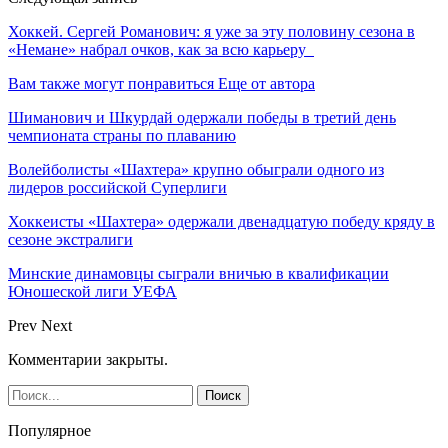
Хоккей. Сергей Романович: я уже за эту половину сезона в
«Немане» набрал очков, как за всю карьеру
Вам также могут понравиться
Еще от автора
Шиманович и Шкурдай одержали победы в третий день
чемпионата страны по плаванию
Волейболисты «Шахтера» крупно обыграли одного из
лидеров российской Суперлиги
Хоккеисты «Шахтера» одержали двенадцатую победу кряду в
сезоне экстралиги
Минские динамовцы сыграли вничью в квалификации
Юношеской лиги УЕФА
Prev
Next
Комментарии закрыты.
Популярное