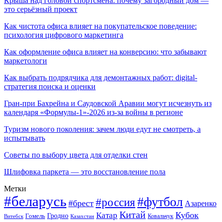
Крыша над головой спортсмена: почему загородный дом —
это серьёзный проект
Как чистота офиса влияет на покупательское поведение:
психология цифрового маркетинга
Как оформление офиса влияет на конверсию: что забывают
маркетологи
Как выбрать подрядчика для демонтажных работ: digital-
стратегия поиска и оценки
Гран-при Бахрейна и Саудовской Аравии могут исчезнуть из
календаря «Формулы-1»-2026 из-за войны в регионе
Туризм нового поколения: зачем люди едут не смотреть, а
испытывать
Советы по выбору цвета для отделки стен
Шлифовка паркета — это восстановление пола
Метки
#беларусь
#футбол
#россия
#брест
Азаренко
Китай
Кубок
Катар
Гомель
Гродно
Казахстан
Ковальчук
Витебск