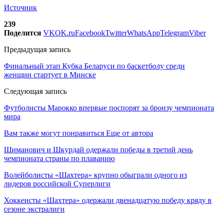
Источник
239
Поделится
VK
OK.ru
Facebook
Twitter
WhatsApp
Telegram
Viber
Предыдущая запись
Финальный этап Кубка Беларуси по баскетболу среди
женщин стартует в Минске
Следующая запись
Футболисты Марокко впервые поспорят за бронзу чемпионата
мира
Вам также могут понравиться
Еще от автора
Шиманович и Шкурдай одержали победы в третий день
чемпионата страны по плаванию
Волейболисты «Шахтера» крупно обыграли одного из
лидеров российской Суперлиги
Хоккеисты «Шахтера» одержали двенадцатую победу кряду в
сезоне экстралиги