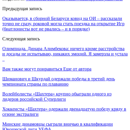
Предыдущая запись
Оказывается, в сборной Беларуси ковид на ОИ – рассказали
точно не сразу, роковой могла стать поездка на открытие Игр
(биатлонисты вот не рвались – и в порядке)
Следующая запись
Олимпиада. Динара Алимбекова: ничего кроме расстройства
и досады не испытываю, никаких эмоций. Я замерзла и устала
Вам также могут понравиться
Еще от автора
Шиманович и Шкурдай одержали победы в третий день
чемпионата страны по плаванию
Волейболисты «Шахтера» крупно обыграли одного из
лидеров российской Суперлиги
Хоккеисты «Шахтера» одержали двенадцатую победу кряду в
сезоне экстралиги
Минские динамовцы сыграли вничью в квалификации
Юношеской лиги УЕФА