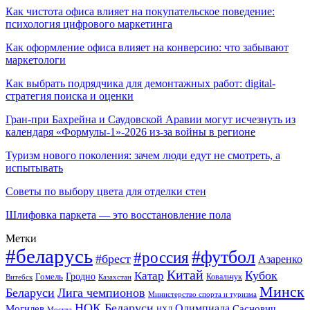
Как чистота офиса влияет на покупательское поведение:
психология цифрового маркетинга
Как оформление офиса влияет на конверсию: что забывают
маркетологи
Как выбрать подрядчика для демонтажных работ: digital-
стратегия поиска и оценки
Гран-при Бахрейна и Саудовской Аравии могут исчезнуть из
календаря «Формулы-1»-2026 из-за войны в регионе
Туризм нового поколения: зачем люди едут не смотреть, а
испытывать
Советы по выбору цвета для отделки стен
Шлифовка паркета — это восстановление пола
Метки
#беларусь
#футбол
#россия
#брест
Азаренко
Китай
Кубок
Катар
Гомель
Гродно
Казахстан
Ковальчук
Витебск
Минск
Беларуси
Лига чемпионов
Министерство спорта и туризма
НОК Беларуси
Олимпиада
Могилев
Саснович
Москва
НХЛ