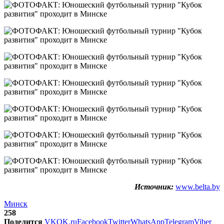
Источник:
www.belta.by
Минск
258
Поделится
VK
OK.ru
Facebook
Twitter
WhatsApp
Telegram
Viber