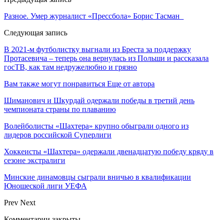
Разное. Умер журналист «Прессбола» Борис Тасман
Следующая запись
В 2021-м футболистку выгнали из Бреста за поддержку
Протасевича – теперь она вернулась из Польши и рассказала
госТВ, как там недружелюбно и грязно
Вам также могут понравиться
Еще от автора
Шиманович и Шкурдай одержали победы в третий день
чемпионата страны по плаванию
Волейболисты «Шахтера» крупно обыграли одного из
лидеров российской Суперлиги
Хоккеисты «Шахтера» одержали двенадцатую победу кряду в
сезоне экстралиги
Минские динамовцы сыграли вничью в квалификации
Юношеской лиги УЕФА
Prev
Next
Комментарии закрыты.