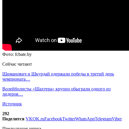
Фото: fcbate.by
Сейчас читают
Шиманович и Шкурдай одержали победы в третий день
чемпионата…
Волейболисты «Шахтера» крупно обыграли одного из
лидеров…
Источник
292
Поделится
VK
OK.ru
Facebook
Twitter
WhatsApp
Telegram
Viber
Предыдущая запись