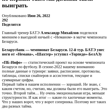
выиграть
Опубликовано
Июн 26, 2022
292
Поделится
Главный тренер БАТЭ
Александр Михайлов
поделился
мнением о выездной ничьей с «Неманом» в матче чемпионата
Беларуси.
Беларусбанк — чемпионат Беларуси. 12-й тур. БАТЭ унес
ноги от «Немана», «Шахтер» уступил «Торпедо»-БелАЗу
«ПБ-Инфо»
— статистический проект на основе чемпионата
Беларуси по футболу. В сезоне-2022 вашему вниманию
полные данные о турнире: заявки, расписание, протоколы,
таблицы, списки снайперов и ассистентов, текущие и
суммарные цифры.
Первый тайм в нашем исполнении — хороший. Не знаю, с
каким счетом, но, считаю, мы должны были его выиграть. Это
точно. Второй тайм… Ну очень эмоциональная игра, меньше
структурности. И как итог — какие-то хаотичные моменты.
Что у наших ворот, что у ворот соперника. Поэтому вот таких
два разных тайма.