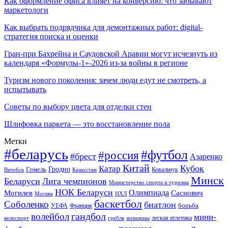
Как оформление офиса влияет на конверсию: что забывают
маркетологи
Как выбрать подрядчика для демонтажных работ: digital-
стратегия поиска и оценки
Гран-при Бахрейна и Саудовской Аравии могут исчезнуть из
календаря «Формулы-1»-2026 из-за войны в регионе
Туризм нового поколения: зачем люди едут не смотреть, а
испытывать
Советы по выбору цвета для отделки стен
Шлифовка паркета — это восстановление пола
Метки
#беларусь
#футбол
#россия
#брест
Азаренко
Китай
Кубок
Катар
Гомель
Гродно
Казахстан
Ковальчук
Витебск
Минск
Беларуси
Лига чемпионов
Министерство спорта и туризма
НОК Беларуси
Олимпиада
Могилев
Саснович
Москва
НХЛ
баскетбол
Соболенко
биатлон
борьба
УЕФА
Франция
гандбол
волейбол
мини-
легкая атлетика
гребля
женщины
велоспорт