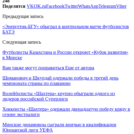
248
Поделится
VK
OK.ru
Facebook
Twitter
WhatsApp
Telegram
Viber
Предыдущая запись
«Энергетик-БГУ» обыграл в контрольном матче футболистов
БАТЭ
Следующая запись
Футболисты Казахстана и России откроют «Кубок развития»
в Минске
Вам также могут понравиться
Еще от автора
Шиманович и Шкурдай одержали победы в третий день
чемпионата страны по плаванию
Волейболисты «Шахтера» крупно обыграли одного из
лидеров российской Суперлиги
Хоккеисты «Шахтера» одержали двенадцатую победу кряду в
сезоне экстралиги
Минские динамовцы сыграли вничью в квалификации
Юношеской лиги УЕФА