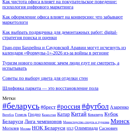
Как чистота офиса влияет на покупательское поведение:
психология цифрового маркетинга
Как оформление офиса влияет на конверсию: что забывают
маркетологи
Как выбрать подрядчика для демонтажных работ: digital-
стратегия поиска и оценки
Гран-при Бахрейна и Саудовской Аравии могут исчезнуть из
календаря «Формулы-1»-2026 из-за войны в регионе
Туризм нового поколения: зачем люди едут не смотреть, а
испытывать
Советы по выбору цвета для отделки стен
Шлифовка паркета — это восстановление пола
Метки
#беларусь
#футбол
#россия
#брест
Азаренко
Китай
Кубок
Катар
Гомель
Гродно
Казахстан
Ковальчук
Витебск
Минск
Беларуси
Лига чемпионов
Министерство спорта и туризма
НОК Беларуси
Олимпиада
Могилев
Саснович
Москва
НХЛ