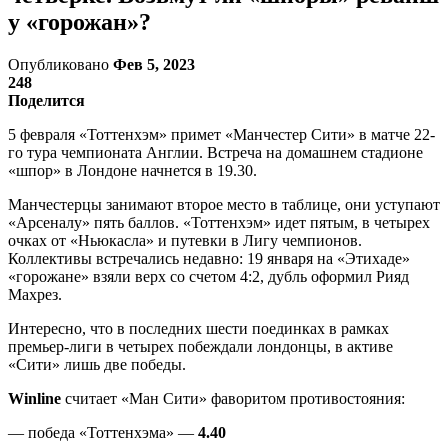
у «горожан»?
Опубликовано
Фев 5, 2023
248
Поделится
5 февраля «Тоттенхэм» примет «Манчестер Сити» в матче 22-
го тура чемпионата Англии. Встреча на домашнем стадионе
«шпор» в Лондоне начнется в 19.30.
Манчестерцы занимают второе место в таблице, они уступают
«Арсеналу» пять баллов. «Тоттенхэм» идет пятым, в четырех
очках от «Ньюкасла» и путевки в Лигу чемпионов.
Коллективы встречались недавно: 19 января на «Этихаде»
«горожане» взяли верх со счетом 4:2, дубль оформил Рияд
Махрез.
Интересно, что в последних шести поединках в рамках
премьер-лиги в четырех побеждали лондонцы, в активе
«Сити» лишь две победы.
Winline
считает «Ман Сити» фаворитом противостояния:
— победа «Тоттенхэма» —
4.40