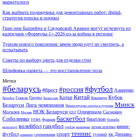
маркетологи
Как выбрать подрядчика для демонтажных работ: digital-
стратегия поиска и оценки
Гран-при Бахрейна и Саудовской Аравии могут исчезнуть из
календаря «Формулы-1»-2026 из-за войны в регионе
Туризм нового поколения: зачем люди едут не смотреть, а
испытывать
Советы по выбору цвета для отделки стен
Шлифовка паркета — это восстановление пола
Метки
#беларусь
#футбол
#россия
#брест
Азаренко
Китай
Кубок
Катар
Гомель
Гродно
Казахстан
Ковальчук
Витебск
Минск
Беларуси
Лига чемпионов
Министерство спорта и туризма
НОК Беларуси
Олимпиада
Могилев
Саснович
Москва
НХЛ
баскетбол
Соболенко
биатлон
борьба
УЕФА
Франция
гандбол
волейбол
мини-
легкая атлетика
гребля
женщины
велоспорт
теннис
спорт
футбол
хк Динамо-
турнир
соревнования
плавание