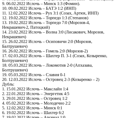
9. 06.02.2022 Ислочь – Минск 1:3 (Фомин).
10. 09.02.2022 Ислочь – БАТЭ 1:2 (ИНП)
11. 12.02.2022 Ислочь – Рух 3:1 (Созах, Артюх, ИНП)
12. 19.02.2022 Ислочь – Торпедо 1:3 (Степанов)
13. 19.02.2022 Ислочь – Торпедо 7:0 (Морозов-4,
Некрашевич-2, Патоцкий)
14. 23.02.2022 Ислочь – Волна 3:0 (Лисакович, Морозов,
Некрашевич)
15. 26.02.2022 Ислочь – Осиповичи 2:0 (Морозов,
Балтрушевич)
16. 26.02.2022 Ислочь – Гомель 2:0 (Морозов-2)
17. 02.03.2022 Ислочь – Шахтер П. 3-1 (Созах, Козыренко,
Болтрушевич)
18. 05.03.2022 Ислочь – Локомотив 2-0 (Апхазава,
Болтрушевич)
19. 05.03.2022 Ислочь – Славия 0-1
20. 12.03.2022 Ислочь – Островец 2-3 (Козыренко – 2)
Дубль:
1. 15.01.2022 Ислочь – Макслайн 1:4
2. 22.01.2022 Ислочь – Энергетик 4:5
3. 29.01.2022 Ислочь – Островец 1:2
4. 05.02.2022 Ислочь – Молодечно 2:2
5. 12.02.2022 Ислочь – Минск 0:1
6. 19.02.2022 Ислочь – Шахтер 6:2
7. 19.02.2022 Ислочь – Арсенал 1:0