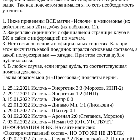
выше. Так как подсчетом занимался я, то есть необходимость
уточнить.
1. Ниже приведены ВСЕ матчи «Ислочи» в межсезонье (их
действительно 20) и дубля (их набралось 11).
2. Закрепляю скриншоты с официальной страницы клуба в
ВК и сайта с информацией по матчам.
3. Нет составов основы в официальных соцсетях. Как при
этом высчитать какой поединок игрался основным составом, а
какой полурезервным — загадка. При этом состав дубля
публиковался.
4. В любом случае, если играл дубль, то соответствующая
пометка делалась.
Таким образом мои (и «Прессбола») подсчеты верны.
1. 25.12.2021 Ислочь – Энергетик 3:3 (Морозов, ИНП-2)
2. 29.12.2021 Ислочь – Энергетик 1:2 (ИНП)
3. 15.01.2022 Ислочь – Днепр 0:0
4. 22.01.2022 Ислочь – Динамо Мн. 1:1 (Лисакович)
5. 29.01.2022 Ислочь – Шахтер 0:1
6. 01.02.2022 Ислочь – Арсенал 2:0 (Степанов, Морозов)
7. 03.02.2022 Ислочь – Неман 0:2 (ОТСУТСТВУЕТ
ИНФОРМАЦИЯ В ВК. На сайте написано
«Экспериментальный состав». НО ЭТО ЖЕ НЕ ДУБЛЬ).
8. 05.02.2022 Ислочь – Слуцк 3:2 (Барковский – 2, Патоцкий).