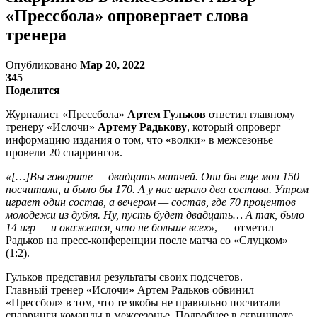
«Прессбола» опровергает слова
тренера
Опубликовано
Мар 20, 2022
345
Поделится
Журналист «Прессбола»
Артем Гульков
ответил главному
тренеру «Ислочи»
Артему Радькову
, который опроверг
информацию издания о том, что «волки» в межсезонье
провели 20 спаррингов.
«[…]Вы говорите — двадцать матчей. Они бы еще мои 150
посчитали, и было бы 170. А у нас играло два состава. Утром
играет один состав, а вечером — состав, где 70 процентов
молодежи из дубля. Ну, пусть будет двадцать… А так, было
14 игр — и окажется, что не больше всех»
, — отметил
Радьков на пресс-конференции после матча со «Слуцком»
(1:2).
Гульков представил результаты своих подсчетов.
Главный тренер «Ислочи» Артем Радьков обвинил
«Прессбол» в том, что те якобы не правильно посчитали
спарринги команды в межсезонье. Подробнее в скриншоте