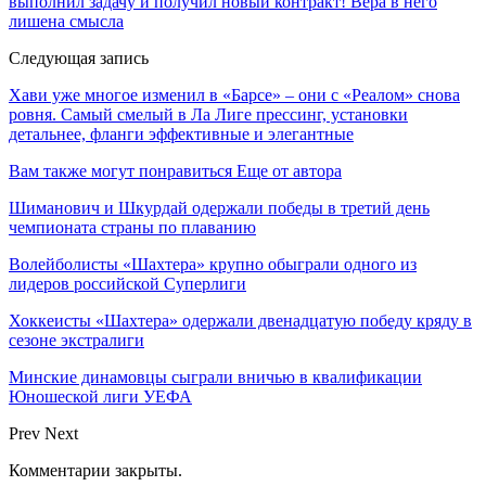
выполнил задачу и получил новый контракт! Вера в него
лишена смысла
Следующая запись
Хави уже многое изменил в «Барсе» – они с «Реалом» снова
ровня. Самый смелый в Ла Лиге прессинг, установки
детальнее, фланги эффективные и элегантные
Вам также могут понравиться
Еще от автора
Шиманович и Шкурдай одержали победы в третий день
чемпионата страны по плаванию
Волейболисты «Шахтера» крупно обыграли одного из
лидеров российской Суперлиги
Хоккеисты «Шахтера» одержали двенадцатую победу кряду в
сезоне экстралиги
Минские динамовцы сыграли вничью в квалификации
Юношеской лиги УЕФА
Prev
Next
Комментарии закрыты.