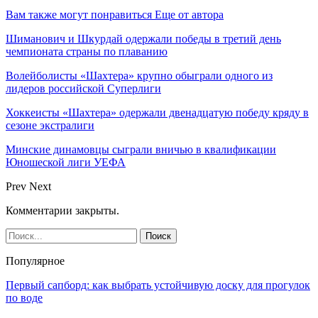
Вам также могут понравиться
Еще от автора
Шиманович и Шкурдай одержали победы в третий день
чемпионата страны по плаванию
Волейболисты «Шахтера» крупно обыграли одного из
лидеров российской Суперлиги
Хоккеисты «Шахтера» одержали двенадцатую победу кряду в
сезоне экстралиги
Минские динамовцы сыграли вничью в квалификации
Юношеской лиги УЕФА
Prev
Next
Комментарии закрыты.
Популярное
Первый сапборд: как выбрать устойчивую доску для прогулок
по воде