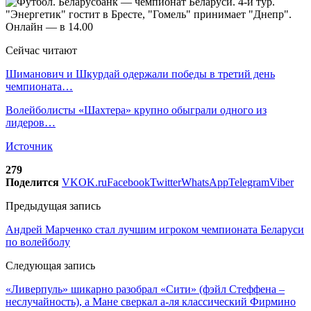
Сейчас читают
Шиманович и Шкурдай одержали победы в третий день
чемпионата…
Волейболисты «Шахтера» крупно обыграли одного из
лидеров…
Источник
279
Поделится
VK
OK.ru
Facebook
Twitter
WhatsApp
Telegram
Viber
Предыдущая запись
Андрей Марченко стал лучшим игроком чемпионата Беларуси
по волейболу
Следующая запись
«Ливерпуль» шикарно разобрал «Сити» (фэйл Стеффена –
неслучайность), а Мане сверкал а-ля классический Фирмино