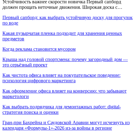
Устойчивость важнее скорости новичка Первый сапборд
должен прощать неточные движения. Широкая доска с…
Первый сапборд: как выбрать устойчивую доску для прогулок
по воде
Какая пузырчатая пленка подходит для хранения ценных
предметов
Когда реклама становится мусором
Крыша над головой спортсмена: почему загородный дом —
это серьёзный проект
Как чистота офиса влияет на покупательское поведение:
психология цифрового маркетинга
Как оформление офиса влияет на конверсию: что забывают
маркетологи
Как выбрать подрядчика для демонтажных работ: digital-
стратегия поиска и оценки
Гран-при Бахрейна и Саудовской Аравии могут исчезнуть из
календаря «Формулы-1»-2026 из-за войны в регионе