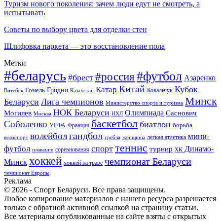
Туризм нового поколения: зачем люди едут не смотреть, а
испытывать
Советы по выбору цвета для отделки стен
Шлифовка паркета — это восстановление пола
Метки
#беларусь
#футбол
#россия
#брест
Азаренко
Китай
Кубок
Катар
Гомель
Гродно
Казахстан
Ковальчук
Витебск
Минск
Беларуси
Лига чемпионов
Министерство спорта и туризма
НОК Беларуси
Олимпиада
Могилев
Саснович
Москва
НХЛ
баскетбол
Соболенко
биатлон
борьба
УЕФА
Франция
гандбол
волейбол
мини-
легкая атлетика
гребля
женщины
велоспорт
теннис
спорт
футбол
хк Динамо-
турнир
соревнования
плавание
хоккей
чемпионат Беларуси
Минск
хоккей на траве
чемпионат Европы
Реклама
© 2026 - Спорт Беларуси. Все права защищены.
Любое копирование материалов с нашего ресурса разрешается
только с обратной активной ссылкой на страницу статьи.
Все материалы опубликованные на сайте взяты с открытых