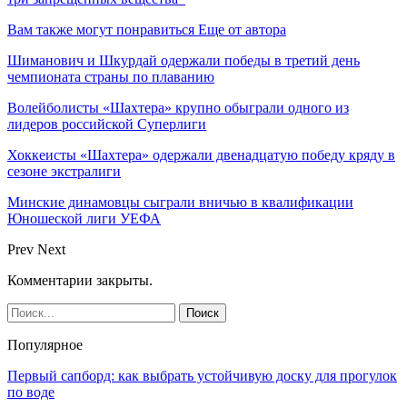
Вам также могут понравиться
Еще от автора
Шиманович и Шкурдай одержали победы в третий день
чемпионата страны по плаванию
Волейболисты «Шахтера» крупно обыграли одного из
лидеров российской Суперлиги
Хоккеисты «Шахтера» одержали двенадцатую победу кряду в
сезоне экстралиги
Минские динамовцы сыграли вничью в квалификации
Юношеской лиги УЕФА
Prev
Next
Комментарии закрыты.
Популярное
Первый сапборд: как выбрать устойчивую доску для прогулок
по воде