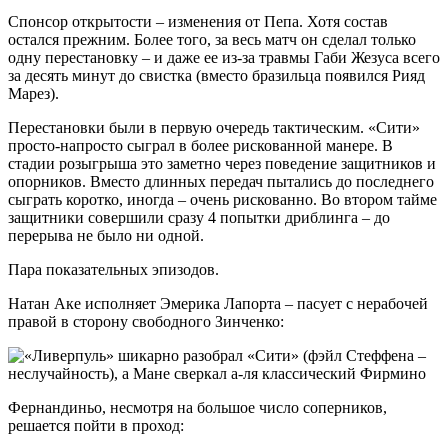
Спонсор открытости – изменения от Пепа. Хотя состав
остался прежним. Более того, за весь матч он сделал только
одну перестановку – и даже ее из-за травмы Габи Жезуса всего
за десять минут до свистка (вместо бразильца появился Рияд
Марез).
Перестановки были в первую очередь тактическим. «Сити»
просто-напросто сыграл в более рискованной манере. В
стадии розыгрыша это заметно через поведение защитников и
опорников. Вместо длинных передач пытались до последнего
сыграть коротко, иногда – очень рискованно. Во втором тайме
защитники совершили сразу 4 попытки дриблинга – до
перерыва не было ни одной.
Пара показательных эпизодов.
Натан Аке исполняет Эмерика Лапорта – пасует с нерабочей
правой в сторону свободного Зинченко:
Фернандиньо, несмотря на большое число соперников,
решается пойти в проход: