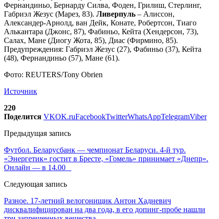
Фернандиньо, Бернарду Силва, Фоден, Грилиш, Стерлинг,
Габриэл Жезус (Марез, 83).
Ливерпуль
– Алиссон,
Александер-Арнолд, ван Дейк, Конате, Робертсон, Тиаго
Алькантара (Джонс, 87), Фабиньо, Кейта (Хендерсон, 73),
Салах, Мане (Диогу Жота, 85), Диас (Фирмино, 85).
Предупреждения: Габриэл Жезус (27), Фабиньо (37), Кейта
(48), Фернандиньо (57), Мане (61).
Фото: REUTERS/Tony Obrien
Источник
220
Поделится
VK
OK.ru
Facebook
Twitter
WhatsApp
Telegram
Viber
Предыдущая запись
Футбол. Беларусбанк — чемпионат Беларуси. 4-й тур.
«Энергетик» гостит в Бресте, «Гомель» принимает «Днепр».
Онлайн — в 14.00
Следующая запись
Разное. 17-летний велогонищик Антон Хадневич
дисквалифицирован на два года, в его допинг-пробе нашли
три запрещенных вещества