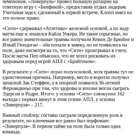
чемпионов. «Ливерпуль» провел большую ротацию на
ответную игру с «Бенфикой», предоставив отдых лидерам.
Учитывая задел, сделанный в первой встрече, Клопп имел на
это полное право.
«Сити» сдерживал «Атлетико» железной основой, а по ходу
матча еще и лишился Кайла Уокера. Не такие серьезные, но
все равно значительные травмы получили Кевин Де Брюйне и
Илкай Гюндоган – оба попали в заявку, но не появились на
поле, даже несмотря на то, что «Сити» проигрывал в счете.
После матча Пеп объяснил, что не хотел рисковать их
здоровьем перед игрой АПЛ с «Брайтоном».
В результате у «Сити» играл полуосновой, хотя травмы тут не
единственная причина. Например, место в воротах получил
запасной Зак Стеффен, а в опорной появился 36-летний
Фернандиньо при том, что здоровы и вполне могли сыграть
Эдерсон и Родри. Итого: у основы «Сити» совокупно 162
выхода с первых минут в этом сезоне АПЛ, у основы
«Ливерпуля» – 217.
Важный спойлер: составы сыграли определенную роль в
результате, но ключевым все равно был перфоманс
«Ливерпуля». В первом тайме на поле была только одна
команда.