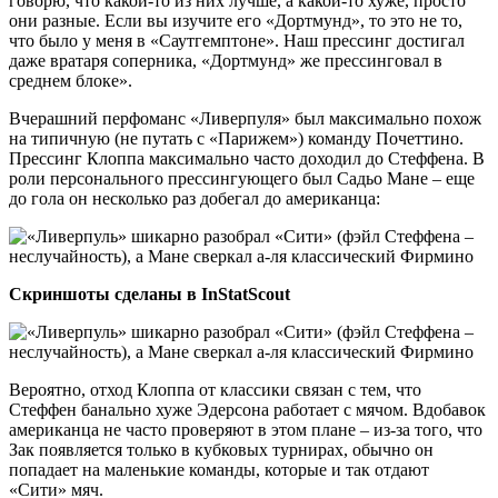
говорю, что какой-то из них лучше, а какой-то хуже, просто
они разные. Если вы изучите его «Дортмунд», то это не то,
что было у меня в «Саутгемптоне». Наш прессинг достигал
даже вратаря соперника, «Дортмунд» же прессинговал в
среднем блоке».
Вчерашний перфоманс «Ливерпуля» был максимально похож
на типичную (не путать с «Парижем») команду Почеттино.
Прессинг Клоппа максимально часто доходил до Стеффена. В
роли персонального прессингующего был Садьо Мане – еще
до гола он несколько раз добегал до американца:
Скриншоты сделаны в InStatScout
Вероятно, отход Клоппа от классики связан с тем, что
Стеффен банально хуже Эдерсона работает с мячом. Вдобавок
американца не часто проверяют в этом плане – из-за того, что
Зак появляется только в кубковых турнирах, обычно он
попадает на маленькие команды, которые и так отдают
«Сити» мяч.