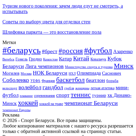
Туризм нового поколения: зачем люди едут не смотреть, а
испытывать
Советы по выбору цвета для отделки стен
Шлифовка паркета — это восстановление пола
Метки
#беларусь
#футбол
#россия
#брест
Азаренко
Китай
Кубок
Катар
Гомель
Гродно
Казахстан
Ковальчук
Витебск
Минск
Беларуси
Лига чемпионов
Министерство спорта и туризма
НОК Беларуси
Олимпиада
Могилев
Саснович
Москва
НХЛ
баскетбол
Соболенко
биатлон
борьба
УЕФА
Франция
гандбол
волейбол
мини-
легкая атлетика
гребля
женщины
велоспорт
теннис
спорт
футбол
хк Динамо-
турнир
соревнования
плавание
хоккей
чемпионат Беларуси
Минск
хоккей на траве
чемпионат Европы
Реклама
© 2026 - Спорт Беларуси. Все права защищены.
Любое копирование материалов с нашего ресурса разрешается
только с обратной активной ссылкой на страницу статьи.