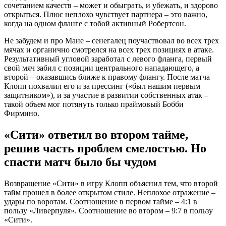
сочетанием качеств – может и обыграть, и убежать, и здорово
открыться. Плюс неплохо чувствует партнера – это важно,
когда на одном фланге с тобой активный Робертсон.
Не забудем и про Мане – сенегалец поучаствовал во всех трех
мячах и органично смотрелся на всех трех позициях в атаке.
Результативный угловой заработал с левого фланга, первый
свой мяч забил с позиции центрального нападающего, а
второй – оказавшись ближе к правому флангу. После матча
Клопп похвалил его и за прессинг («был нашим первым
защитником»), и за участие в развитии собственных атак –
такой объем мог потянуть только праймовый Бобби
Фирмино.
«Сити» ответил во втором тайме,
решив часть проблем смелостью. Но
спасти матч было бы чудом
Возвращение «Сити» в игру Клопп объяснил тем, что второй
тайм прошел в более открытом стиле. Неплохое отражение –
удары по воротам. Соотношение в первом тайме – 4:1 в
пользу «Ливерпуля». Соотношение во втором – 9:7 в пользу
«Сити».