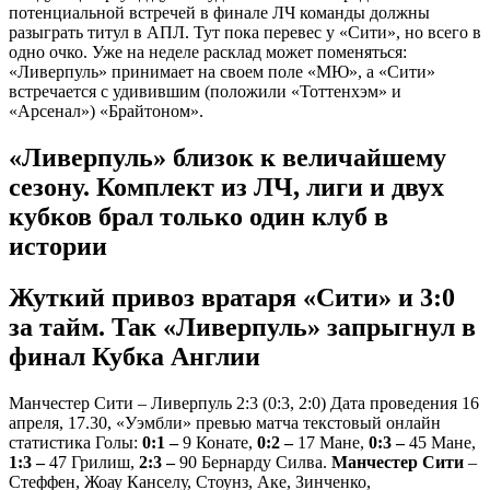
потенциальной встречей в финале ЛЧ команды должны
разыграть титул в АПЛ. Тут пока перевес у «Сити», но всего в
одно очко. Уже на неделе расклад может поменяться:
«Ливерпуль» принимает на своем поле «МЮ», а «Сити»
встречается с удивившим (положили «Тоттенхэм» и
«Арсенал») «Брайтоном».
«Ливерпуль» близок к величайшему
сезону. Комплект из ЛЧ, лиги и двух
кубков брал только один клуб в
истории
Жуткий привоз вратаря «Сити» и 3:0
за тайм. Так «Ливерпуль» запрыгнул в
финал Кубка Англии
Манчестер Сити – Ливерпуль 2:3 (0:3, 2:0) Дата проведения 16
апреля, 17.30, «Уэмбли» превью матча текстовый онлайн
статистика Голы:
0:1 –
9 Конате,
0:2 –
17 Мане,
0:3 –
45 Мане,
1:3 –
47 Грилиш,
2:3 –
90 Бернарду Силва.
Манчестер Сити
–
Стеффен, Жоау Канселу, Стоунз, Аке, Зинченко,