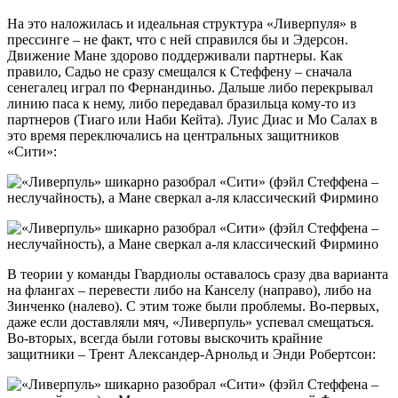
На это наложилась и идеальная структура «Ливерпуля» в
прессинге – не факт, что с ней справился бы и Эдерсон.
Движение Мане здорово поддерживали партнеры. Как
правило, Садьо не сразу смещался к Стеффену – сначала
сенегалец играл по Фернандиньо. Дальше либо перекрывал
линию паса к нему, либо передавал бразильца кому-то из
партнеров (Тиаго или Наби Кейта). Луис Диас и Мо Салах в
это время переключались на центральных защитников
«Сити»:
В теории у команды Гвардиолы оставалось сразу два варианта
на флангах – перевести либо на Канселу (направо), либо на
Зинченко (налево). С этим тоже были проблемы. Во-первых,
даже если доставляли мяч, «Ливерпуль» успевал смещаться.
Во-вторых, всегда были готовы выскочить крайние
защитники – Трент Александер-Арнольд и Энди Робертсон: