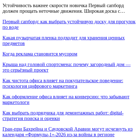
Устойчивость важнее скорости новичка Первый сапборд
должен прощать неточные движения. Широкая доска с…
Первый сапборд: как выбрать устойчивую доску для прогулок
по воде
Какая пузырчатая пленка подходит для хранения ценных
предметов
Когда реклама становится мусором
Крыша над головой спортсмена: почему загородный дом —
это серьёзный проект
Как чистота офиса влияет на покупательское поведение:
психология цифрового маркетинга
Как оформление офиса влияет на конверсию: что забывают
маркетологи
Как выбрать подрядчика для демонтажных работ: digital-
стратегия поиска и оценки
Гран-при Бахрейна и Саудовской Аравии могут исчезнуть из
календаря «Формулы-1»-2026 из-за войны в регионе