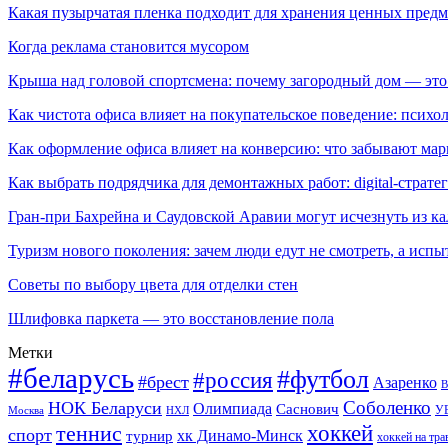
Какая пузырчатая пленка подходит для хранения ценных предм
Когда реклама становится мусором
Крыша над головой спортсмена: почему загородный дом — это
Как чистота офиса влияет на покупательское поведение: псих
Как оформление офиса влияет на конверсию: что забывают мар
Как выбрать подрядчика для демонтажных работ: digital-страте
Гран-при Бахрейна и Саудовской Аравии могут исчезнуть из к
Туризм нового поколения: зачем люди едут не смотреть, а испы
Советы по выбору цвета для отделки стен
Шлифовка паркета — это восстановление пола
Метки
#беларусь
#футбол
#россия
#брест
Азаренко
В
Соболенко
НОК Беларуси
Олимпиада
Саснович
У
Москва
НХЛ
хоккей
теннис
спорт
хк Динамо-Минск
турнир
хоккей на тра