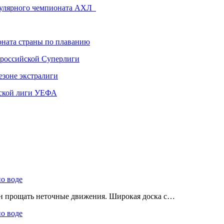
егулярного чемпионата АХЛ
ната страны по плаванию
 российской Суперлиги
езоне экстралиги
ской лиги УЕФА
по воде
ен прощать неточные движения. Широкая доска с…
по воде