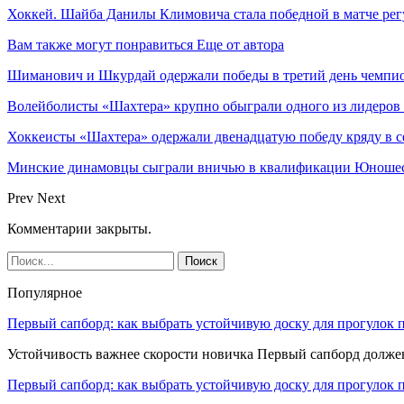
Хоккей. Шайба Данилы Климовича стала победной в матче р
Вам также могут понравиться
Еще от автора
Шиманович и Шкурдай одержали победы в третий день чемпио
Волейболисты «Шахтера» крупно обыграли одного из лидеров
Хоккеисты «Шахтера» одержали двенадцатую победу кряду в с
Минские динамовцы сыграли вничью в квалификации Юноше
Prev
Next
Комментарии закрыты.
Популярное
Первый сапборд: как выбрать устойчивую доску для прогулок 
Устойчивость важнее скорости новичка Первый сапборд долж
Первый сапборд: как выбрать устойчивую доску для прогулок 