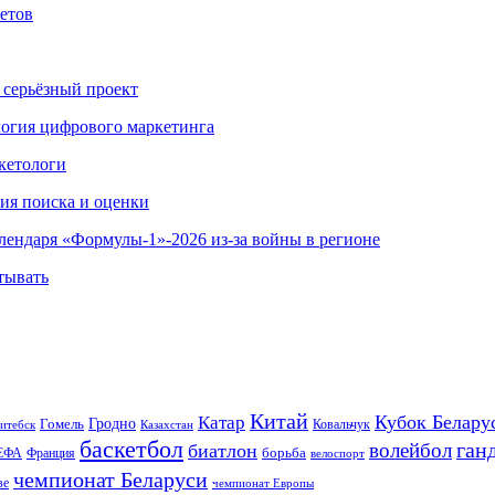
етов
 серьёзный проект
ология цифрового маркетинга
кетологи
гия поиска и оценки
алендаря «Формулы-1»-2026 из-за войны в регионе
тывать
Китай
Кубок Белару
Катар
Гомель
Гродно
Казахстан
Ковальчук
итебск
баскетбол
ган
волейбол
биатлон
борьба
ЕФА
Франция
велоспорт
чемпионат Беларуси
ве
чемпионат Европы