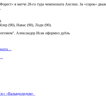
рест» в матче 28-го тура чемпионата Англии. За «сорок» дваж
.
).
лер (90), Навас (90), Лоди (90).
ионата…
в…
лся с «Вальядолидом»