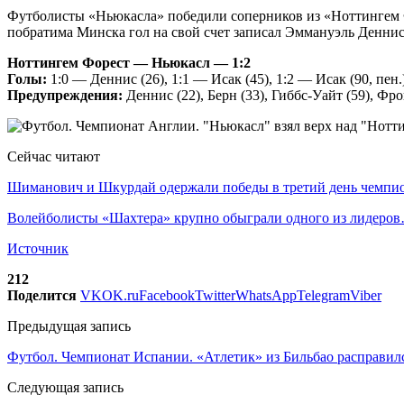
Футболисты «Ньюкасла» победили соперников из «Ноттингем Фо
побратима Минска гол на свой счет записал Эммануэль Деннис
Ноттингем Форест — Ньюкасл — 1:2
Голы:
1:0 — Деннис (26), 1:1 — Исак (45), 1:2 — Исак (90, пен.
Предупреждения:
Деннис (22), Берн (33), Гиббс-Уайт (59), Фрой
Сейчас читают
Шиманович и Шкурдай одержали победы в третий день чемп
Волейболисты «Шахтера» крупно обыграли одного из лидеро
Источник
212
Поделится
VK
OK.ru
Facebook
Twitter
WhatsApp
Telegram
Viber
Предыдущая запись
Футбол. Чемпионат Испании. «Атлетик» из Бильбао расправи
Следующая запись