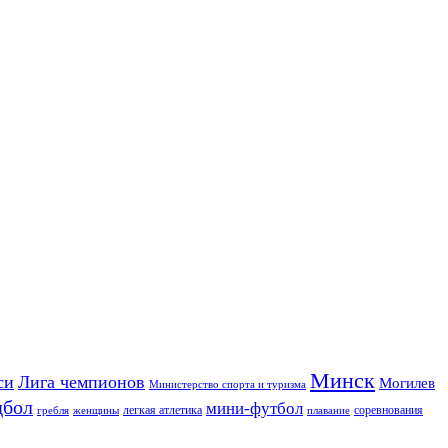
Минск
си
Лига чемпионов
Могилев
Министерство спорта и туризма
дбол
мини-футбол
легкая атлетика
соревнования
гребля
женщины
плавание