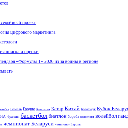
етов
 серьёзный проект
ология цифрового маркетинга
кетологи
гия поиска и оценки
алендаря «Формулы-1»-2026 из-за войны в регионе
тывать
Китай
Кубок Белару
Катар
Гомель
Гродно
Казахстан
Ковальчук
итебск
баскетбол
ган
волейбол
биатлон
борьба
ЕФА
Франция
велоспорт
чемпионат Беларуси
ве
чемпионат Европы