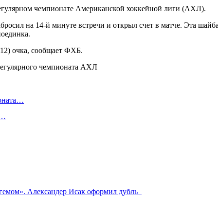
 регулярном чемпионате Американской хоккейной лиги (АХЛ).
бросил на 14-й минуте встречи и открыл счет в матче. Эта шайб
поединка.
12) очка, сообщает ФХБ.
ионата…
в…
нгемом». Александер Исак оформил дубль