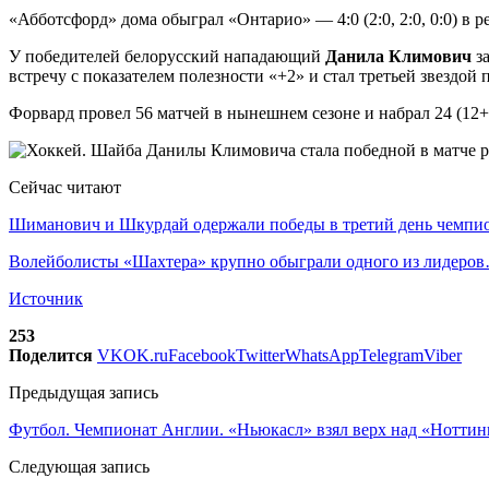
«Абботсфорд» дома обыграл «Онтарио» — 4:0 (2:0, 2:0, 0:0) в
У победителей белорусский нападающий
Данила Климович
за
встречу с показателем полезности «+2» и стал третьей звездой 
Форвард провел 56 матчей в нынешнем сезоне и набрал 24 (12+
Сейчас читают
Шиманович и Шкурдай одержали победы в третий день чемп
Волейболисты «Шахтера» крупно обыграли одного из лидеро
Источник
253
Поделится
VK
OK.ru
Facebook
Twitter
WhatsApp
Telegram
Viber
Предыдущая запись
Футбол. Чемпионат Англии. «Ньюкасл» взял верх над «Нотти
Следующая запись