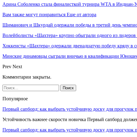
Арина Соболенко стала финалисткой турнира WTA в Индиан-У
Вам также могут понравиться
Еще от автора
Шиманович и Шкурдай одержали победы в третий день чемпио
Волейболисты «Шахтера» крупно обыграли одного из лидеров
Хоккеисты «Шахтера» одержали двенадцатую победу кряду в с
Минские динамовцы сыграли вничью в квалификации Юноше
Prev
Next
Комментарии закрыты.
Популярное
Первый сапборд: как выбрать устойчивую доску для прогулок 
Устойчивость важнее скорости новичка Первый сапборд долж
Первый сапборд: как выбрать устойчивую доску для прогулок 