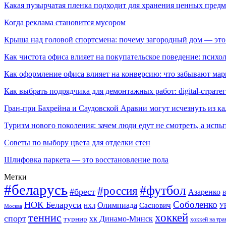
Какая пузырчатая пленка подходит для хранения ценных предм
Когда реклама становится мусором
Крыша над головой спортсмена: почему загородный дом — это
Как чистота офиса влияет на покупательское поведение: псих
Как оформление офиса влияет на конверсию: что забывают мар
Как выбрать подрядчика для демонтажных работ: digital-страте
Гран-при Бахрейна и Саудовской Аравии могут исчезнуть из к
Туризм нового поколения: зачем люди едут не смотреть, а испы
Советы по выбору цвета для отделки стен
Шлифовка паркета — это восстановление пола
Метки
#беларусь
#футбол
#россия
#брест
Азаренко
В
Соболенко
НОК Беларуси
Олимпиада
Саснович
У
Москва
НХЛ
хоккей
теннис
спорт
хк Динамо-Минск
турнир
хоккей на тра