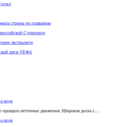
эллсе
ната страны по плаванию
 российской Суперлиги
езоне экстралиги
ской лиги УЕФА
по воде
ен прощать неточные движения. Широкая доска с…
по воде