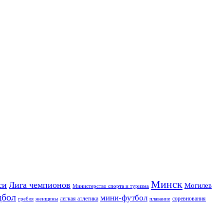
Минск
си
Лига чемпионов
Могилев
Министерство спорта и туризма
дбол
мини-футбол
легкая атлетика
соревнования
гребля
женщины
плавание