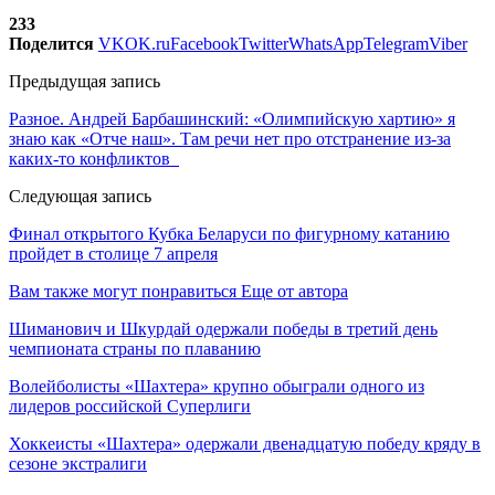
233
Поделится
VK
OK.ru
Facebook
Twitter
WhatsApp
Telegram
Viber
Предыдущая запись
Разное. Андрей Барбашинский: «Олимпийскую хартию» я
знаю как «Отче наш». Там речи нет про отстранение из-за
каких-то конфликтов
Следующая запись
Финал открытого Кубка Беларуси по фигурному катанию
пройдет в столице 7 апреля
Вам также могут понравиться
Еще от автора
Шиманович и Шкурдай одержали победы в третий день
чемпионата страны по плаванию
Волейболисты «Шахтера» крупно обыграли одного из
лидеров российской Суперлиги
Хоккеисты «Шахтера» одержали двенадцатую победу кряду в
сезоне экстралиги