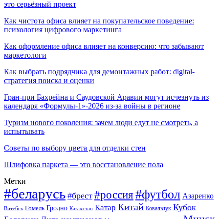
это серьёзный проект
Как чистота офиса влияет на покупательское поведение:
психология цифрового маркетинга
Как оформление офиса влияет на конверсию: что забывают
маркетологи
Как выбрать подрядчика для демонтажных работ: digital-
стратегия поиска и оценки
Гран-при Бахрейна и Саудовской Аравии могут исчезнуть из
календаря «Формулы-1»-2026 из-за войны в регионе
Туризм нового поколения: зачем люди едут не смотреть, а
испытывать
Советы по выбору цвета для отделки стен
Шлифовка паркета — это восстановление пола
Метки
#беларусь
#футбол
#россия
#брест
Азаренко
Китай
Кубок
Катар
Гомель
Гродно
Казахстан
Ковальчук
Витебск
Минск