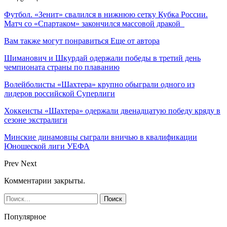
Футбол. «Зенит» свалился в нижнюю сетку Кубка России.
Матч со «Спартаком» закончился массовой дракой
Вам также могут понравиться
Еще от автора
Шиманович и Шкурдай одержали победы в третий день
чемпионата страны по плаванию
Волейболисты «Шахтера» крупно обыграли одного из
лидеров российской Суперлиги
Хоккеисты «Шахтера» одержали двенадцатую победу кряду в
сезоне экстралиги
Минские динамовцы сыграли вничью в квалификации
Юношеской лиги УЕФА
Prev
Next
Комментарии закрыты.
Популярное