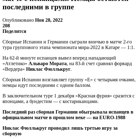
последними в группе
Опубликовано
Ноя 28, 2022
208
Поделится
Сборные Испании и Германии сыграли вничью в матче 2-го
тура группового этапа чемпионата мира-2022 в Катаре — 1:1.
На 62-й минуте испанцев вывел вперед нападающий
«Атлетико»
Альваро Мората
, на 83-й счет сравнял форвард
«Вердера»
Никлас Фюллькруг
.
Сборная Испании возглавляет группу «Е» с четырьмя очками,
немцы идут последними с одним баллом.
В заключительном туре 1 декабря «Красная фурия» сразится с
японцами, а бундестим — с костариканцами.
Последний раз сборная Германии обыгрывала испанцев в
официальном матче в прошлом веке — на EURO-1988
Никлас Фюллькруг проводил лишь третью игру за
сборную