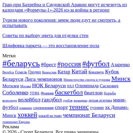
Гран-при Бахрейна и Саудовской Аравии могут исчезнуть из
календаря «Формулы-1»-2026 из-за войны в регионе
Туризм нового поколения: зачем люди едут не смотреть, а
испытывать
Советы по выбору цвета для отделки стен
Шлифовка паркета — это восстановление пола
Метки
#беларусь
#футбол
#россия
#брест
Азаренко
Китай
Кубок
Катар
Гомель
Гродно
Казахстан
Ковальчук
Витебск
Минск
Беларуси
Лига чемпионов
Министерство спорта и туризма
НОК Беларуси
Олимпиада
Могилев
Саснович
Москва
НХЛ
баскетбол
Соболенко
биатлон
борьба
УЕФА
Франция
гандбол
волейбол
мини-
легкая атлетика
гребля
женщины
велоспорт
теннис
спорт
футбол
хк Динамо-
турнир
соревнования
плавание
хоккей
чемпионат Беларуси
Минск
хоккей на траве
чемпионат Европы
Реклама
© 2026 - Спорт Беларуси. Все права защищены.