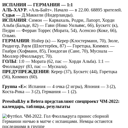
ИСПАНИЯ — ГЕРМАНИЯ — 1:1
АЛЬ-ХАУР
. «Аль-Байт». Начало — в 22.00. 68895 зрителей.
Судья
— Д.Маккели (Нидерланды).
ИСПАНИЯ
: Симон — Карвахаль, Родри, Лапорт, Хорди
Альба (Бальде, 82) — Гави (Нико Уильямс, 66), Бускетс (к),
Педри — Ферран Торрес (Мората, 54), Асенсио (Коке, 66),
Ольмо.
ГЕРМАНИЯ
: Нойер (к) — Керер (Клостерманн, 70), Зюле,
Рюдигер, Раум (Шлоттербек, 87) — Горетцка, Киммих —
Гнабри (Хофманн, 85), Гюндоган (Сане, 70), Мусиала —
Мюллер (Фюллькруг, 70).
ГОЛЫ
: 1:0 — Мората (62, пас — Хорди Альба). 1:1 —
Фюллькруг (83, пас — Мусиала).
ПРЕДУПРЕЖДЕНИЯ
: Керер (37), Бускетс (44), Горетцка
(56), Киммих (60).
Группа «Е»
: Испания — 4 очка (2 игры), Япония — 3 (2),
Коста-Рика — 3 (2), Германия — 1 (2).
Pressball.by и Betera представляют спецпроект ЧМ-2022:
календарь, таблицы, результаты