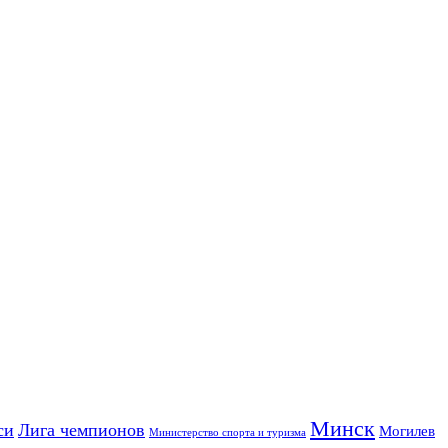
Минск
си
Лига чемпионов
Могилев
Министерство спорта и туризма