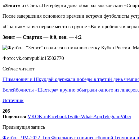
«Зенит»
из Санкт-Петербурга дома обыграл московский «Спарта
После завершения основного времени встречи футболисты устро
«Спартак» занял первое место в группе «B» и пробился в верх
Зенит — Спартак — 0:0, пен. — 4:2
Фото: vk.com/public15502770
Сейчас читают
Шиманович и Шкурдай одержали победы в третий день чемп
Волейболисты «Шахтера» крупно обыграли одного из лидеро
Источник
206
Поделится
VK
OK.ru
Facebook
Twitter
WhatsApp
Telegram
Viber
Предыдущая запись
Футбол. ЧМ-2022. Гол Фюллькруга принес сборной Германии 