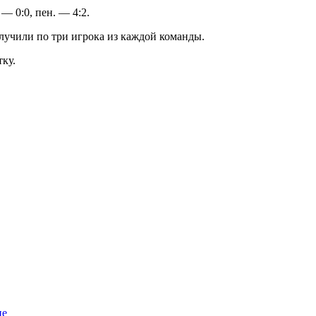
— 0:0, пен. — 4:2.
лучили по три игрока из каждой команды.
ку.
ппе