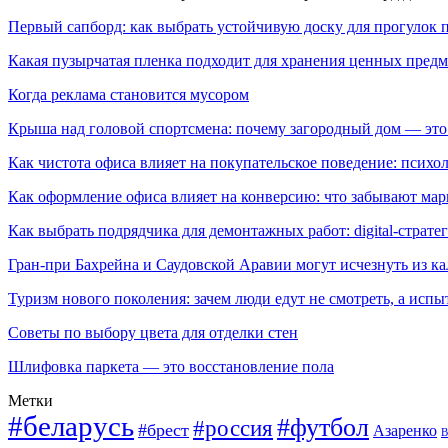
Первый сапборд: как выбрать устойчивую доску для прогулок 
Какая пузырчатая пленка подходит для хранения ценных предм
Когда реклама становится мусором
Крыша над головой спортсмена: почему загородный дом — это
Как чистота офиса влияет на покупательское поведение: псих
Как оформление офиса влияет на конверсию: что забывают мар
Как выбрать подрядчика для демонтажных работ: digital-страте
Гран-при Бахрейна и Саудовской Аравии могут исчезнуть из к
Туризм нового поколения: зачем люди едут не смотреть, а испы
Советы по выбору цвета для отделки стен
Шлифовка паркета — это восстановление пола
Метки
#беларусь
#футбол
#россия
#брест
Азаренко
В