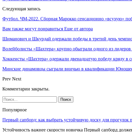
Следующая запись
Футбол. ЧМ-2022. Сборная Марокко сенсационно «всухую» поб
Вам также могут понравиться
Еще от автора
Шиманович и Шкурдай одержали победы в третий день чемпио
Волейболисты «Шахтера» крупно обыграли одного из лидеров
Хоккеисты «Шахтера» одержали двенадцатую победу кряду в с
Минские динамовцы сыграли вничью в квалификации Юноше
Prev
Next
Комментарии закрыты.
Популярное
Первый сапборд: как выбрать устойчивую доску для прогулок 
Устойчивость важнее скорости новичка Первый сапборд долж