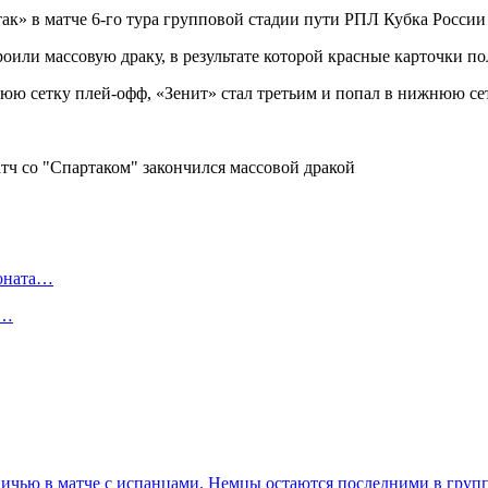
к» в матче 6-го тура групповой стадии пути РПЛ Кубка России 
или массовую драку, в результате которой красные карточки по
нюю сетку плей-офф, «Зенит» стал третьим и попал в нижнюю сет
ионата…
в…
ничью в матче с испанцами. Немцы остаются последними в гру