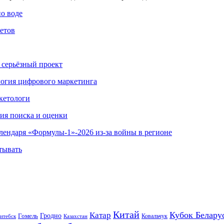
по воде
етов
 серьёзный проект
ология цифрового маркетинга
кетологи
гия поиска и оценки
алендаря «Формулы-1»-2026 из-за войны в регионе
тывать
Китай
Кубок Белару
Катар
Гомель
Гродно
Казахстан
Ковальчук
итебск