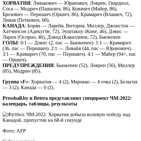
ХОРВАТИЯ
: Ливакович — Юранович, Ловрен, Гвардиол,
Соса — Модрич (Пашалич, 86), Ковачич (Майер, 86),
Брозович — Перишич (Оршич, 86), Крамарич (Влашич, 72),
Ливая (Петкович, 60).
КАНАДА
: Борян — Ларейя, Витория, Миллер, Джонстон —
Хатчинсон (Адекугбе, 72), Эуштакиу (Коне, 46), Дэвис —
Ларин (Осорио, 46), Дэвид (Каваллини, 72), Бьюкенен
ГОЛЫ
: 0:1 — Дэвис (2, пас — Бьюкенен). 1:1 — Крамарич
(36, пас — Перишич). 2:1 — Ливайя (44, пас — Юранович).
3:1 — Крамарич (70, пас — Перишич). 4:1 — Майер (94+, пас
— Оршич).
ПРЕДУПРЕЖДЕНИЯ
: Бьюкенен (52), Ловрен (56), Миллер
(85), Модрич (85).
Группа «F»
: Хорватия — 4 (2), Марокко — 4 очка (2), Бельгия
— 3 (2), Канада — 0 (2).
Pressball.by и Betera представляют спецпроект ЧМ-2022:
календарь, таблицы, результаты
Фото: AFP