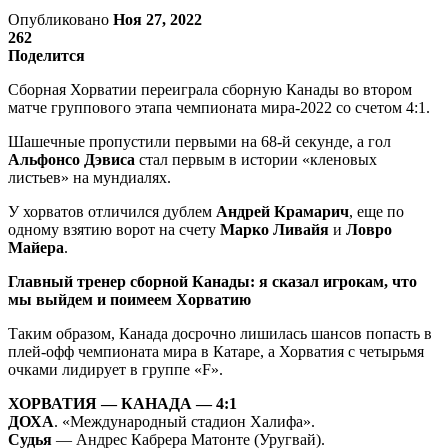
Опубликовано
Ноя 27, 2022
262
Поделится
Сборная Хорватии переиграла сборную Канады во втором
матче группового этапа чемпионата мира-2022 со счетом 4:1.
Шашечные пропустили первыми на 68-й секунде, а гол
Альфонсо Дэвиса
стал первым в истории «кленовых
листьев» на мундиалях.
У хорватов отличился дублем
Андрей Крамарич
, еще по
одному взятию ворот на счету
Марко Ливайя
и
Ловро
Майера
.
Главный тренер сборной Канады: я сказал игрокам, что
мы выйдем и поимеем Хорватию
Таким образом, Канада досрочно лишилась шансов попасть в
плей-офф чемпионата мира в Катаре, а Хорватия с четырьмя
очками лидирует в группе «F».
ХОРВАТИЯ — КАНАДА — 4:1
ДОХА
. «Международный стадион Халифа».
Судья
— Андрес Кабрера Матонте (Уругвай).