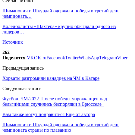
Сейчас читают
Шиманович и Шкурдай одержали победы в третий день
чемпионата…
Волейболисты «Шахтера» крупно обыграли одного из
лидеров…
Источник
262
Поделится
VK
OK.ru
Facebook
Twitter
WhatsApp
Telegram
Viber
Предыдущая запись
Хорваты разгромили канадцев на ЧМ в Катаре
Следующая запись
Футбол. ЧМ-2022. После победы марокканцев над
бельгийцами случились беспорядки в Брюсселе
Вам также могут понравиться
Еще от автора
Шиманович и Шкурдай одержали победы в третий день
чемпионата страны по плаванию