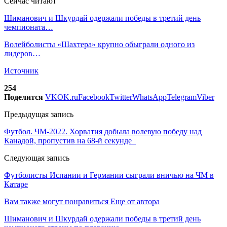
Сейчас читают
Шиманович и Шкурдай одержали победы в третий день
чемпионата…
Волейболисты «Шахтера» крупно обыграли одного из
лидеров…
Источник
254
Поделится
VK
OK.ru
Facebook
Twitter
WhatsApp
Telegram
Viber
Предыдущая запись
Футбол. ЧМ-2022. Хорватия добыла волевую победу над
Канадой, пропустив на 68-й секунде
Следующая запись
Футболисты Испании и Германии сыграли вничью на ЧМ в
Катаре
Вам также могут понравиться
Еще от автора
Шиманович и Шкурдай одержали победы в третий день