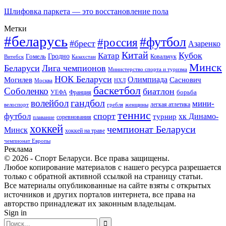
Шлифовка паркета — это восстановление пола
Метки
#беларусь
#футбол
#россия
#брест
Азаренко
Китай
Кубок
Катар
Гомель
Гродно
Казахстан
Ковальчук
Витебск
Минск
Беларуси
Лига чемпионов
Министерство спорта и туризма
НОК Беларуси
Олимпиада
Могилев
Саснович
Москва
НХЛ
баскетбол
Соболенко
биатлон
борьба
УЕФА
Франция
гандбол
волейбол
мини-
легкая атлетика
гребля
женщины
велоспорт
теннис
спорт
футбол
хк Динамо-
турнир
соревнования
плавание
хоккей
чемпионат Беларуси
Минск
хоккей на траве
чемпионат Европы
Реклама
© 2026 - Спорт Беларуси. Все права защищены.
Любое копирование материалов с нашего ресурса разрешается
только с обратной активной ссылкой на страницу статьи.
Все материалы опубликованные на сайте взяты с открытых
источников и других порталов интернета, все права на
авторство принадлежат их законным владельцам.
Sign in