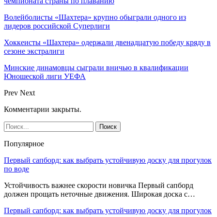
чемпионата страны по плаванию
Волейболисты «Шахтера» крупно обыграли одного из
лидеров российской Суперлиги
Хоккеисты «Шахтера» одержали двенадцатую победу кряду в
сезоне экстралиги
Минские динамовцы сыграли вничью в квалификации
Юношеской лиги УЕФА
Prev
Next
Комментарии закрыты.
Популярное
Первый сапборд: как выбрать устойчивую доску для прогулок
по воде
Устойчивость важнее скорости новичка Первый сапборд
должен прощать неточные движения. Широкая доска с…
Первый сапборд: как выбрать устойчивую доску для прогулок