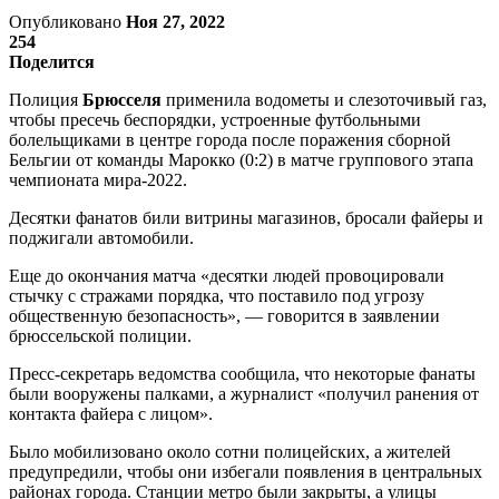
Опубликовано
Ноя 27, 2022
254
Поделится
Полиция
Брюсселя
применила водометы и слезоточивый газ,
чтобы пресечь беспорядки, устроенные футбольными
болельщиками в центре города после поражения сборной
Бельгии от команды Марокко (0:2) в матче группового этапа
чемпионата мира-2022.
Десятки фанатов били витрины магазинов, бросали файеры и
поджигали автомобили.
Еще до окончания матча «десятки людей провоцировали
стычку с стражами порядка, что поставило под угрозу
общественную безопасность», — говорится в заявлении
брюссельской полиции.
Пресс-секретарь ведомства сообщила, что некоторые фанаты
были вооружены палками, а журналист «получил ранения от
контакта файера с лицом».
Было мобилизовано около сотни полицейских, а жителей
предупредили, чтобы они избегали появления в центральных
районах города. Станции метро были закрыты, а улицы