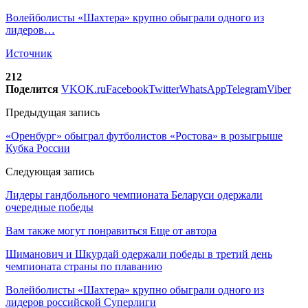
Волейболисты «Шахтера» крупно обыграли одного из
лидеров…
Источник
212
Поделится
VK
OK.ru
Facebook
Twitter
WhatsApp
Telegram
Viber
Предыдущая запись
«Оренбург» обыграл футболистов «Ростова» в розыгрыше
Кубка России
Следующая запись
Лидеры гандбольного чемпионата Беларуси одержали
очередные победы
Вам также могут понравиться
Еще от автора
Шиманович и Шкурдай одержали победы в третий день
чемпионата страны по плаванию
Волейболисты «Шахтера» крупно обыграли одного из
лидеров российской Суперлиги