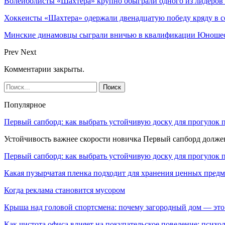
Волейболисты «Шахтера» крупно обыграли одного из лидеров
Хоккеисты «Шахтера» одержали двенадцатую победу кряду в с
Минские динамовцы сыграли вничью в квалификации Юноше
Prev
Next
Комментарии закрыты.
Популярное
Первый сапборд: как выбрать устойчивую доску для прогулок 
Устойчивость важнее скорости новичка Первый сапборд долж
Первый сапборд: как выбрать устойчивую доску для прогулок 
Какая пузырчатая пленка подходит для хранения ценных предм
Когда реклама становится мусором
Крыша над головой спортсмена: почему загородный дом — это
Как чистота офиса влияет на покупательское поведение: псих