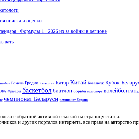
кетологи
гия поиска и оценки
алендаря «Формулы-1»-2026 из-за войны в регионе
тывать
Китай
Кубок Белару
Катар
Гомель
Гродно
Казахстан
Ковальчук
итебск
баскетбол
ган
волейбол
биатлон
борьба
ЕФА
Франция
велоспорт
чемпионат Беларуси
ве
чемпионат Европы
олько с обратной активной ссылкой на страницу статьи.
чников и других порталов интернета, все права на авторство п