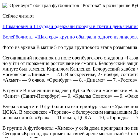
Сейчас читают
Шиманович и Шкурдай одержали победы в третий день чемп
Волейболисты «Шахтера» крупно обыграли одного из лидеро
Фото из архива В матче 5-го тура группового этапа розыгрыш
Сегодняшний поединок на поле оренбургского стадиона «Газови
но уйти от поражения ростовчане не смогли. Белорусский защ
минуте был заменен Кириллом Капленко. Белорусский хавбек «
московское «Динамо» — 2:1. В воскресенье, 27 ноября, состо
«Ахмат» — 9 очков, «Оренбург» — 8, «Динамо» — 7, «Ростов»
В группе В нынешний владелец Кубка России московский «Спа
«Зенит» (Санкт-Петербург) — 9, «Крылья Советов» — 9, «Факе
Вчера в квартете D футболисты екатеринбургского «Урала» по
ЦСКА. В московское «Торпедо» с белорусским нападающим Ден
игровых дней: «Урал» — 11 очков, ЦСКА — 10, «Торпедо» — 7
В группе А футболисты «Химок» у себя дома проиграли по пен
Сегодня «Краснодар» примет на своей арене московский «Локо