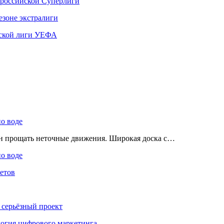
 российской Суперлиги
езоне экстралиги
ской лиги УЕФА
по воде
ен прощать неточные движения. Широкая доска с…
по воде
етов
 серьёзный проект
ология цифрового маркетинга