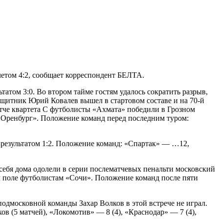
четом 4:2, сообщает корреспондент БЕЛТА.
атом 3:0. Во втором тайме гостям удалось сократить разрыв,
ащитник Юрий Ковалев вышел в стартовом составе и на 70-й
тче квартета С футболисты «Ахмата» победили в Грозном
 «Оренбург». Положение команд перед последним туром:
результатом 1:2. Положение команд: «Спартак» — …12,
себя дома одолели в серии послематчевых пенальти московский
 поле футболистам «Сочи». Положение команд после пяти
дмосковной команды Захар Волков в этой встрече не играл.
 (5 матчей), «Локомотив» — 8 (4), «Краснодар» — 7 (4),