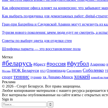
Как оформление офиса влияет на конверсию: что забывают мар
Как выбрать подрядчика для демонтажных работ: digital-страте
Гран-при Бахрейна и Саудовской Аравии могут исчезнуть из к
Туризм нового поколения: зачем люди едут не смотреть, а испы
Советы по выбору цвета для отделки стен
Шлифовка паркета — это восстановление пола
Метки
#беларусь
#футбол
#россия
#брест
Азаренко
В
Соболенко
НОК Беларуси
Олимпиада
Саснович
У
Москва
НХЛ
хоккей
теннис
спорт
хк Динамо-Минск
турнир
хоккей на тра
Реклама
© 2026 - Спорт Беларуси. Все права защищены.
Любое копирование материалов с нашего ресурса разрешается т
Все материалы опубликованные на сайте взяты с открытых исто
Sign in