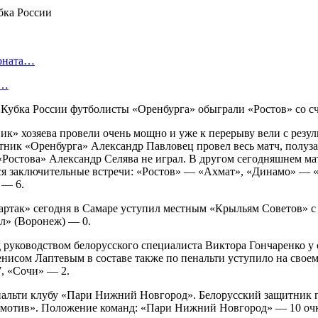
ионата…
в…
а Кубка России футболисты «Оренбурга» обыграли «Ростов» со с
к» хозяева провели очень мощно и уже к перерыву вели с результ
итник «Оренбурга» Александр Павловец провел весь матч, полуз
Ростова» Александр Селява не играл. В другом сегодняшнем ма
ятся заключительные встречи: «Ростов» — «Ахмат», «Динамо» —
 — 6.
ртак» сегодня в Самаре уступил местным «Крыльям Советов» с 
л» (Воронеж) — 0.
д руководством белорусского специалиста Виктора Гончаренко у 
исом Лаптевым в составе также по пенальти уступило на своем
, «Сочи» — 2.
альти клубу «Пари Нижний Новгород». Белорусский защитник по
мотив». Положение команд: «Пари Нижний Новгород» — 10 очков