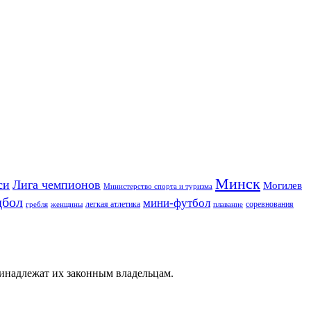
Минск
си
Лига чемпионов
Могилев
Министерство спорта и туризма
дбол
мини-футбол
легкая атлетика
соревнования
гребля
женщины
плавание
ринадлежат их законным владельцам.