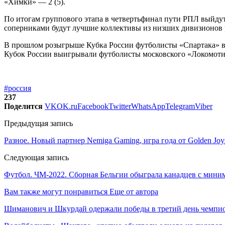
«Химки» — 2 (5).
По итогам группового этапа в четвертьфинал пути РПЛ выйдут
соперниками будут лучшие коллективы из низших дивизионов 
В прошлом розыгрыше Кубка России футболисты «Спартака» в ч
Кубок России выигрывали футболисты московского «Локомотива
#россия
237
Поделится
VK
OK.ru
Facebook
Twitter
WhatsApp
Telegram
Viber
Предыдущая запись
Разное. Новый партнер Nemiga Gaming, игра года от Golden Joy
Следующая запись
Футбол. ЧМ-2022. Сборная Бельгии обыграла канадцев с ми
Вам также могут понравиться
Еще от автора
Шиманович и Шкурдай одержали победы в третий день чемпио