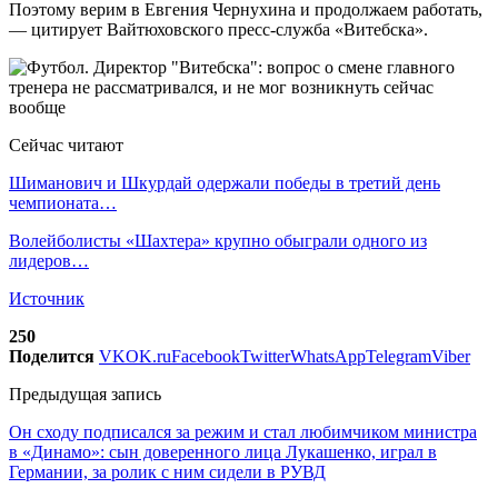
Поэтому верим в Евгения Чернухина и продолжаем работать,
— цитирует Вайтюховского пресс-служба «Витебска».
Сейчас читают
Шиманович и Шкурдай одержали победы в третий день
чемпионата…
Волейболисты «Шахтера» крупно обыграли одного из
лидеров…
Источник
250
Поделится
VK
OK.ru
Facebook
Twitter
WhatsApp
Telegram
Viber
Предыдущая запись
Он сходу подписался за режим и стал любимчиком министра
в «Динамо»: сын доверенного лица Лукашенко, играл в
Германии, за ролик с ним сидели в РУВД