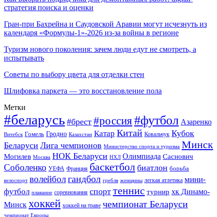
стратегия поиска и оценки
Гран-при Бахрейна и Саудовской Аравии могут исчезнуть из
календаря «Формулы-1»-2026 из-за войны в регионе
Туризм нового поколения: зачем люди едут не смотреть, а
испытывать
Советы по выбору цвета для отделки стен
Шлифовка паркета — это восстановление пола
Метки
#беларусь
#футбол
#россия
#брест
Азаренко
Китай
Кубок
Катар
Гомель
Гродно
Казахстан
Ковальчук
Витебск
Минск
Беларуси
Лига чемпионов
Министерство спорта и туризма
НОК Беларуси
Олимпиада
Могилев
Саснович
Москва
НХЛ
баскетбол
Соболенко
биатлон
борьба
УЕФА
Франция
гандбол
волейбол
мини-
легкая атлетика
гребля
женщины
велоспорт
теннис
спорт
футбол
хк Динамо-
турнир
соревнования
плавание
хоккей
чемпионат Беларуси
Минск
хоккей на траве
чемпионат Европы