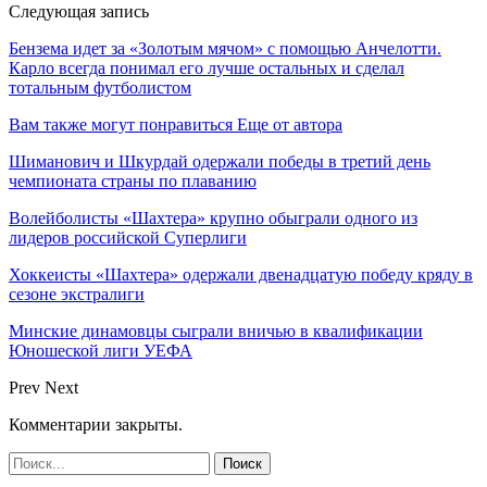
Следующая запись
Бензема идет за «Золотым мячом» с помощью Анчелотти.
Карло всегда понимал его лучше остальных и сделал
тотальным футболистом
Вам также могут понравиться
Еще от автора
Шиманович и Шкурдай одержали победы в третий день
чемпионата страны по плаванию
Волейболисты «Шахтера» крупно обыграли одного из
лидеров российской Суперлиги
Хоккеисты «Шахтера» одержали двенадцатую победу кряду в
сезоне экстралиги
Минские динамовцы сыграли вничью в квалификации
Юношеской лиги УЕФА
Prev
Next
Комментарии закрыты.