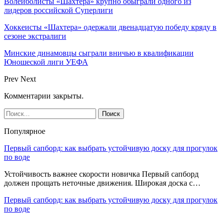
Волейболисты «Шахтера» крупно обыграли одного из
лидеров российской Суперлиги
Хоккеисты «Шахтера» одержали двенадцатую победу кряду в
сезоне экстралиги
Минские динамовцы сыграли вничью в квалификации
Юношеской лиги УЕФА
Prev
Next
Комментарии закрыты.
Популярное
Первый сапборд: как выбрать устойчивую доску для прогулок
по воде
Устойчивость важнее скорости новичка Первый сапборд
должен прощать неточные движения. Широкая доска с…
Первый сапборд: как выбрать устойчивую доску для прогулок
по воде