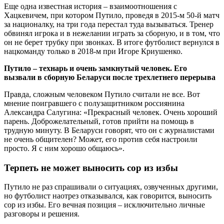
Еще одна известная история – взаимоотношения с
Хацкевичем, при котором Путило, проведя в 2015-м 50-й матч
за националку, на три года перестал туда вызываться. Тренер
обвинял игрока и в нежелании играть за сборную, и в том, что
он не берет трубку при звонках. В итоге футболист вернулся в
нацкоманду только в 2018-м при Игоре Криушенко.
Путило – технарь и очень замкнутый человек. Его
вызвали в сборную Беларуси после трехлетнего перерыва
Правда, сложным человеком Путило считали не все. Вот
мнение поигравшего с полузащитником россиянина
Александра Салугина: «Прекрасный человек. Очень хороший
парень. Доброжелательный, готов прийти на помощь в
трудную минуту. В Беларуси говорят, что он с журналистами
не очень общителен? Может, его против себя настроили
просто. Я с ним хорошо общаюсь».
Терпеть не может выносить сор из избы
Путило не раз спрашивали о ситуациях, озвученных другими,
но футболист наотрез отказывался, как говорится, выносить
сор из избы. Его вечная позиция – исключительно личные
разговоры и решения.