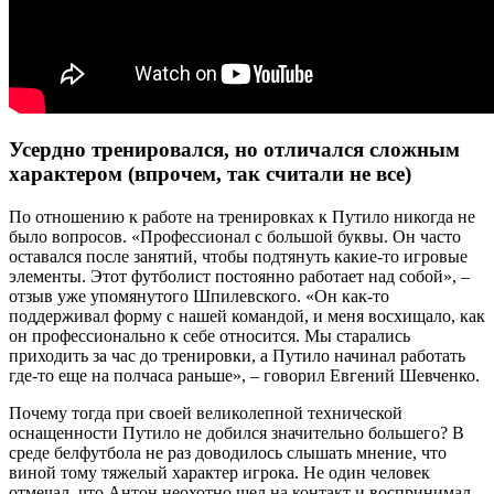
Усердно тренировался, но отличался сложным
характером (впрочем, так считали не все)
По отношению к работе на тренировках к Путило никогда не
было вопросов. «Профессионал с большой буквы. Он часто
оставался после занятий, чтобы подтянуть какие-то игровые
элементы. Этот футболист постоянно работает над собой», –
отзыв уже упомянутого Шпилевского. «Он как-то
поддерживал форму с нашей командой, и меня восхищало, как
он профессионально к себе относится. Мы старались
приходить за час до тренировки, а Путило начинал работать
где-то еще на полчаса раньше», – говорил Евгений Шевченко.
Почему тогда при своей великолепной технической
оснащенности Путило не добился значительно большего? В
среде белфутбола не раз доводилось слышать мнение, что
виной тому тяжелый характер игрока. Не один человек
отмечал, что Антон неохотно шел на контакт и воспринимал