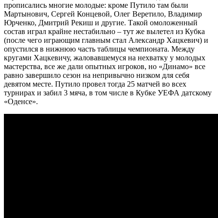
прописались многие молодые: кроме Путило там были
Мартынович, Сергей Концевой, Олег Веретило, Владимир
Юрченко, Дмитрий Рекиш и другие. Такой омоложенный
состав играл крайне нестабильно – тут же вылетел из Кубка
(после чего играющим главным стал Александр Хацкевич) и
опустился в нижнюю часть таблицы чемпионата. Между
кругами Хацкевичу, жаловавшемуся на нехватку у молодых
мастерства, все же дали опытных игроков, но «Динамо» все
равно завершило сезон на непривычно низком для себя
девятом месте. Путило провел тогда 25 матчей во всех
турнирах и забил 3 мяча, в том числе в Кубке УЕФА датскому
«Оденсе».