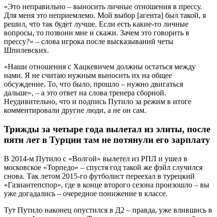
«Это неправильно – выносить личные отношения в прессу.
Для меня это неприемлемо. Мой выбор [агента] был такой, я
решил, что так будет лучше. Если есть какие-то личные
вопросы, то позвони мне и скажи. Зачем это говорить в
прессу?» – слова игрока после высказываний четы
Шпилевских.
«Наши отношения с Хацкевичем должны остаться между
нами. Я не считаю нужным выносить их на общее
обсуждение. То, что было, прошло – нужно двигаться
дальше», – а это ответ на слова тренера сборной.
Неудивительно, что и подпись Путило за режим в итоге
комментировали другие люди, а не он сам.
Трижды за четыре года вылетал из элиты, после
пяти лет в Турции там не потянули его зарплату
В 2014-м Путило с «Волгой» вылетел из РПЛ и ушел в
московское «Торпедо» – спустя год такой же фэйл случился
снова. Так летом 2015-го футболист переехал в турецкий
«Газиантепспор», где в конце второго сезона произошло – вы
уже догадались – очередное понижение в классе.
Тут Путило наконец опустился в Д2 – правда, уже влившись в