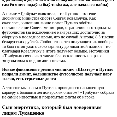
сам ён яшчэ нядаўна быў такім жа, але пачалася вайна)
А позже «Трибуна» выяснила, что Путило – тот еще
любимчик министра спорта Сергея Ковальчука. Как
оказалось, чиновник лично помог Путило обойти
постановление Совета министров, ограничившего зарплаты
футболистов (за исключением наигравших достаточно за
сборную в последнее время, что не случай Антона) 8,5 тысячи
беларусских рублей. Любопытно, что полузащитник вообще-
то был готов ужать свою зарплату до лимитной планки – но
благодаря Ковальчуку в итоге получает больше. Источники
«Трибуны» связывают такую благосклонность как раз с
энтузиазмом в подписании письма.
Новые финансовые реалии «вышки»: «Шахтер» и Путило
попрали лимит, большинство футболистов получает пару
тысяч, есть серьезные долги
А что еще мы знаем о Путило, проведшего насыщенную
карьеру с большим легионерским опытом? «Трибуна» собрала
не самые известные и подзабытые факты об игроке.
Сын энергетика, который был доверенным
лицом Лукашенко