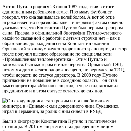
Антон Путило родился 23 июня 1987 года, став в итоге
единственным ребенком в семье. Про маму футболист
говорил, что она занималась волейболом. А вот об отце
игрока известно гораздо больше – и первым фактом обычно
указывается, что Константин Путило был первым тренером
сына. Правда, в официальной биографии Путило-старшего
какой-то связанной с работой с детьми строчки нет – как и
образования: до рождения сына Константин окончил
Оршанский техникум железнодорожного транспорта, а вскоре
после получил высшее образование по специальности
«Промышленная теплоэнергетика». Этим Путило и
занимался: был мастером и инженером на Оршанской ТЭЦ,
потом уходил в железнодорожное депо, но вернулся на ТЭЦ,
чтобы дорасти до статуса директора. В 2008 году Путило
пригласили на повышение в соседнюю область – он стал
замгендиректора «Могилевэнерго», а через год возглавил
предприятие и в этом статусе остается до сих пор.
Были в биографии Константина Путило и политические
страницы. В 2015-м энергетик стал доверенным лицом