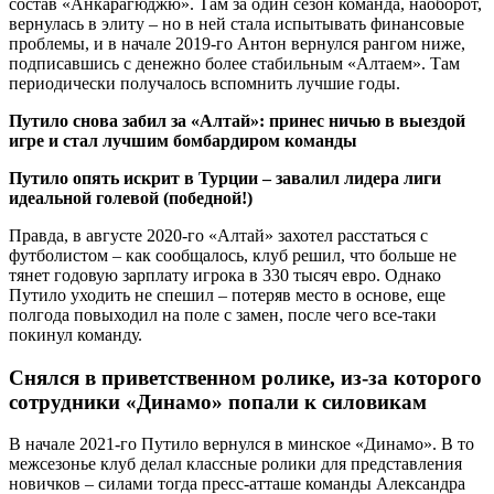
состав «Анкарагюджю». Там за один сезон команда, наоборот,
вернулась в элиту – но в ней стала испытывать финансовые
проблемы, и в начале 2019-го Антон вернулся рангом ниже,
подписавшись с денежно более стабильным «Алтаем». Там
периодически получалось вспомнить лучшие годы.
Путило снова забил за «Алтай»: принес ничью в выездой
игре и стал лучшим бомбардиром команды
Путило опять искрит в Турции – завалил лидера лиги
идеальной голевой (победной!)
Правда, в августе 2020-го «Алтай» захотел расстаться с
футболистом – как сообщалось, клуб решил, что больше не
тянет годовую зарплату игрока в 330 тысяч евро. Однако
Путило уходить не спешил – потеряв место в основе, еще
полгода повыходил на поле с замен, после чего все-таки
покинул команду.
Снялся в приветственном ролике, из-за которого
сотрудники «Динамо» попали к силовикам
В начале 2021-го Путило вернулся в минское «Динамо». В то
межсезонье клуб делал классные ролики для представления
новичков – силами тогда пресс-атташе команды Александра