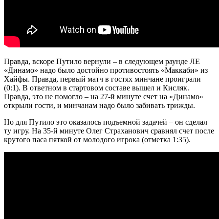
Правда, вскоре Путило вернули – в следующем раунде ЛЕ
«Динамо» надо было достойно противостоять «Маккаби» из
Хайфы. Правда, первый матч в гостях минчане проиграли
(0:1). В ответном в стартовом составе вышел и Кисляк.
Правда, это не помогло – на 27-й минуте счет на «Динамо»
открыли гости, и минчанам надо было забивать трижды.
Но для Путило это оказалось подъемной задачей – он сделал
ту игру. На 35-й минуте Олег Страханович сравнял счет после
крутого паса пяткой от молодого игрока (отметка 1:35).