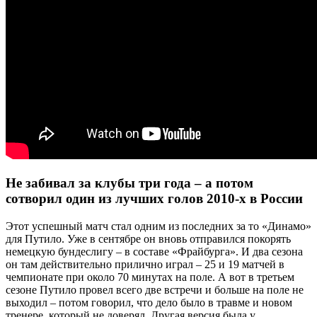
Не забивал за клубы три года – а потом
сотворил один из лучших голов 2010-х в России
Этот успешный матч стал одним из последних за то «Динамо»
для Путило. Уже в сентябре он вновь отправился покорять
немецкую бундеслигу – в составе «Фрайбурга». И два сезона
он там действительно прилично играл – 25 и 19 матчей в
чемпионате при около 70 минутах на поле. А вот в третьем
сезоне Путило провел всего две встречи и больше на поле не
выходил – потом говорил, что дело было в травме и новом
тренере, который не доверял. Другая версия была у