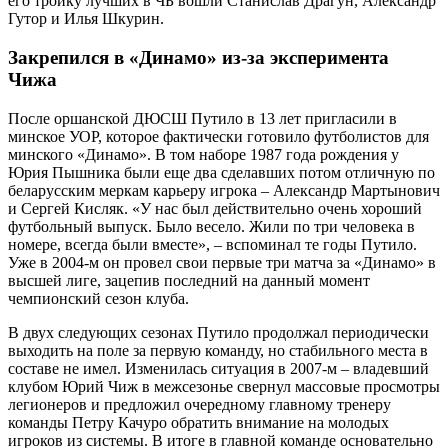
его тройку лучших в ЧБ вошли Станислав Драгун, Александр
Гутор и Илья Шкурин.
Закрепился в «Динамо» из-за эксперимента
Чижа
После оршанской ДЮСШ Путило в 13 лет пригласили в
минское УОР, которое фактически готовило футболистов для
минского «Динамо». В том наборе 1987 года рождения у
Юрия Пышника были еще два сделавших потом отличную по
беларусским меркам карьеру игрока – Александр Мартынович
и Сергей Кисляк. «У нас был действительно очень хороший
футбольный выпуск. Было весело. Жили по три человека в
номере, всегда были вместе», – вспоминал те годы Путило.
Уже в 2004-м он провел свои первые три матча за «Динамо» в
высшей лиге, зацепив последний на данный момент
чемпионский сезон клуба.
В двух следующих сезонах Путило продолжал периодически
выходить на поле за первую команду, но стабильного места в
составе не имел. Изменилась ситуация в 2007-м – владевший
клубом Юрий Чиж в межсезонье свернул массовые просмотры
легионеров и предложил очередному главному тренеру
команды Петру Качуро обратить внимание на молодых
игроков из системы. В итоге в главной команде основательно