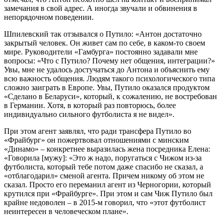
замечания в свой адрес. А иногда звучали и обвинения в
непорядочном поведении.
Шпилевский так отзывался о Путило: «Антон достаточно
закрытый человек. Он живет сам по себе, в каком-то своем
мире. Руководители «Гамбурга» постоянно задавали мне
вопросы: «Что с Путило? Почему нет общения, интеграции?»
Увы, мне не удалось достучаться до Антона и объяснить ему
всю важность общения. Людям такого психологического типа
сложно заиграть в Европе. Увы, Путило оказался продуктом
«Сделано в Беларуси», который, к сожалению, не востребован
в Германии. Хотя, в который раз повторюсь, более
индивидуально сильного футболиста я не видел».
При этом агент заявлял, что ради трансфера Путило во
«Фрайбург» он пожертвовал отношениями с минским
«Динамо» – конкретнее выразилась жена посредника Елена:
«Говорила [мужу]: «Это ж надо, поругаться с Чижом из-за
футболиста, который тебе потом даже спасибо не сказал, а
«отблагодарил» сменой агента. Причем никому об этом не
сказал. Просто его переманил агент из Черногории, который
крутился при «Фрайбурге». При этом и сам Чиж Путило был
крайне недоволен – в 2015-м говорил, что «этот футболист
неинтересен в человеческом плане».