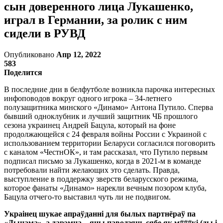
сын доверенного лица Лукашенко,
играл в Германии, за ролик с ним
сидели в РУВД
Опубликовано
Апр 12, 2022
583
Поделится
В последние дни в белфутболе возникла парочка интересных
инфоповодов вокруг одного игрока – 34-летнего
полузащитника минского «Динамо» Антона Путило. Сперва
бывший одноклубник и лучший защитник ЧБ прошлого
сезона украинец Андрей Бацула, который на фоне
продолжающейся с 24 февраля войны России с Украиной с
использованием территории Беларуси согласился поговорить
с каналом «ЧестнОК», и там рассказал, что Путило первым
подписал письмо за Лукашенко, когда в 2021-м в команде
потребовали найти желающих это сделать. Правда,
выступление в поддержку зверств беларусского режима,
которое фанаты «Динамо» нарекли вечным позором клуба,
Бацула отчего-то выставил чуть ли не подвигом.
Украінец шукае апраўданні для былых партнёраў па
«Дынама», а дарэмна – яны паводзяць сябе як м###кі (ды і