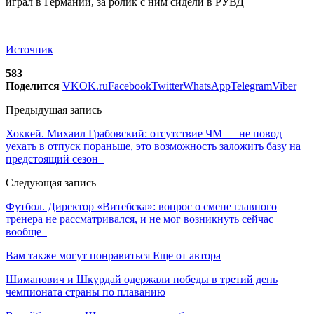
Источник
583
Поделится
VK
OK.ru
Facebook
Twitter
WhatsApp
Telegram
Viber
Предыдущая запись
Хоккей. Михаил Грабовский: отсутствие ЧМ — не повод
уехать в отпуск пораньше, это возможность заложить базу на
предстоящий сезон
Следующая запись
Футбол. Директор «Витебска»: вопрос о смене главного
тренера не рассматривался, и не мог возникнуть сейчас
вообще
Вам также могут понравиться
Еще от автора
Шиманович и Шкурдай одержали победы в третий день
чемпионата страны по плаванию