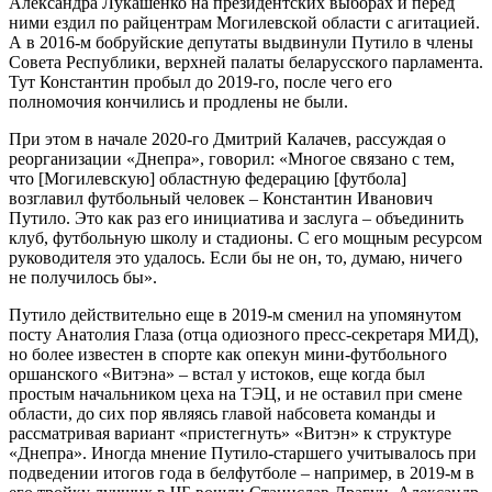
Александра Лукашенко на президентских выборах и перед
ними ездил по райцентрам Могилевской области с агитацией.
А в 2016-м бобруйские депутаты выдвинули Путило в члены
Совета Республики, верхней палаты беларусского парламента.
Тут Константин пробыл до 2019-го, после чего его
полномочия кончились и продлены не были.
При этом в начале 2020-го Дмитрий Калачев, рассуждая о
реорганизации «Днепра», говорил: «Многое связано с тем,
что [Могилевскую] областную федерацию [футбола]
возглавил футбольный человек – Константин Иванович
Путило. Это как раз его инициатива и заслуга – объединить
клуб, футбольную школу и стадионы. С его мощным ресурсом
руководителя это удалось. Если бы не он, то, думаю, ничего
не получилось бы».
Путило действительно еще в 2019-м сменил на упомянутом
посту Анатолия Глаза (отца одиозного пресс-секретаря МИД),
но более известен в спорте как опекун мини-футбольного
оршанского «Витэна» – встал у истоков, еще когда был
простым начальником цеха на ТЭЦ, и не оставил при смене
области, до сих пор являясь главой набсовета команды и
рассматривая вариант «пристегнуть» «Витэн» к структуре
«Днепра». Иногда мнение Путило-старшего учитывалось при
подведении итогов года в белфутболе – например, в 2019-м в