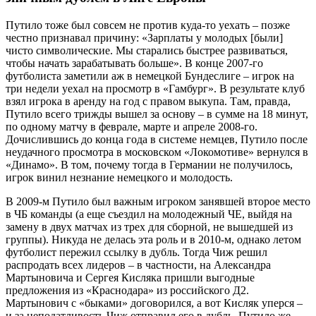
Путило тоже был совсем не против куда-то уехать – позже
честно признавал причину: «Зарплаты у молодых [были]
чисто символические. Мы старались быстрее развиваться,
чтобы начать зарабатывать больше». В конце 2007-го
футболиста заметили аж в немецкой Бундеслиге – игрок на
три недели уехал на просмотр в «Гамбург». В результате клуб
взял игрока в аренду на год с правом выкупа. Там, правда,
Путило всего трижды вышел за основу – в сумме на 18 минут,
по одному матчу в феврале, марте и апреле 2008-го.
Дочислившись до конца года в системе немцев, Путило после
неудачного просмотра в московском «Локомотиве» вернулся в
«Динамо». В том, почему тогда в Германии не получилось,
игрок винил незнание немецкого и молодость.
В 2009-м Путило был важным игроком занявшей второе место
в ЧБ команды (а еще съездил на молодежный ЧЕ, выйдя на
замену в двух матчах из трех для сборной, не вышедшей из
группы). Никуда не делась эта роль и в 2010-м, однако летом
футболист пережил ссылку в дубль. Тогда Чиж решил
распродать всех лидеров – в частности, на Александра
Мартыновича и Сергея Кисляка пришли выгодные
предложения из «Краснодара» из российского Д2.
Мартынович с «быками» договорился, а вот Кисляк уперся –
и за неподатливость Чиж отправил его в дубль. Путило же