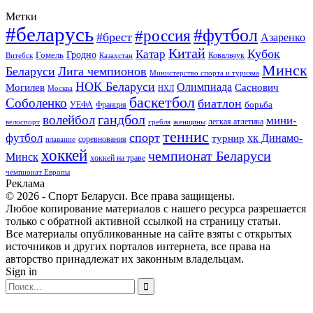
Метки
#беларусь
#футбол
#россия
#брест
Азаренко
Китай
Кубок
Катар
Гомель
Гродно
Казахстан
Ковальчук
Витебск
Минск
Беларуси
Лига чемпионов
Министерство спорта и туризма
НОК Беларуси
Олимпиада
Могилев
Саснович
Москва
НХЛ
баскетбол
Соболенко
биатлон
борьба
УЕФА
Франция
гандбол
волейбол
мини-
легкая атлетика
гребля
женщины
велоспорт
теннис
спорт
футбол
хк Динамо-
турнир
соревнования
плавание
хоккей
чемпионат Беларуси
Минск
хоккей на траве
чемпионат Европы
Реклама
© 2026 - Спорт Беларуси. Все права защищены.
Любое копирование материалов с нашего ресурса разрешается
только с обратной активной ссылкой на страницу статьи.
Все материалы опубликованные на сайте взяты с открытых
источников и других порталов интернета, все права на
авторство принадлежат их законным владельцам.
Sign in