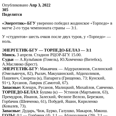
Опубликовано
Апр 3, 2022
305
Поделится
«Энергетик»-БГУ
уверенно победил жодинское «Торпедо» в
матче 2-го тура чемпионата страны — 3:1.
У «студентов» шесть очков после двух туров, у «Торпедо» —
ноль.
ЭНЕРГЕТИК-БГУ — ТОРПЕДО-БЕЛАЗ — 3:1
Минск.
3 апреля. Стадион РЦОР-БГУ. 15.00.
Судьи
— А.Кульбаков (Гомель), Ю.Хомченко (Витебск),
А.Маслянко (Брест).
ЭНЕРГЕТИК-БГУ
: Макавчик — Абдурахмонов, Силинский
(Омельянчук, 82), Рылач, Макушинский, Абдихоликов,
Пашевич, Свирепа (к), Папарига (Грищенко, 73; Кунский,
91+), Хусанов, Лаврик (Самотой, 67).
Запасные:
Клещук, Русанов, Малицкий, Михайлов, Савченко.
ТОРПЕДО-БЕЛАЗ
: Бушма (к) — Устинов (Мартьянов, 63),
Премудров, Иванов, Залеский, Фелипе Велозо, Березкин,
Горбачик (Шевченко, 61), Побудей, Яшин, Кириленко
(Ковалев, 73).
Запасные
: Дударь, Чиж, Бурко, Галушко, Макаров, Мякиш.
ГОЛЫ
: 0:1 — Горбачик (4). 1:1 — Абдихоликов (29). 2:1 —