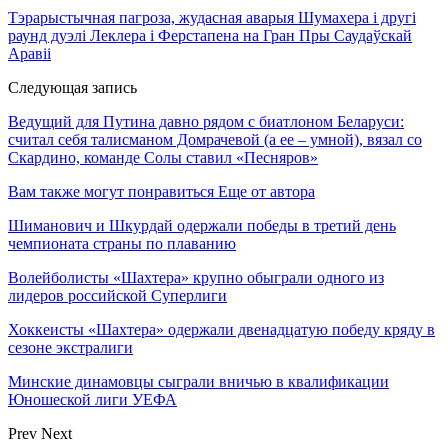
Тэрарыстычная пагроза, жудасная аварыя Шумахера і другі
раунд дуэлі Леклера і Ферстапена на Гран Пры Саудаўскай
Аравіі
Следующая запись
Ведущий для Путина давно рядом с биатлоном Беларуси:
считал себя талисманом Домрачевой (а ее – умной), вязал со
Скардино, команде Солы ставил «Песняров»
Вам также могут понравиться
Еще от автора
Шиманович и Шкурдай одержали победы в третий день
чемпионата страны по плаванию
Волейболисты «Шахтера» крупно обыграли одного из
лидеров российской Суперлиги
Хоккеисты «Шахтера» одержали двенадцатую победу кряду в
сезоне экстралиги
Минские динамовцы сыграли вничью в квалификации
Юношеской лиги УЕФА
Prev
Next