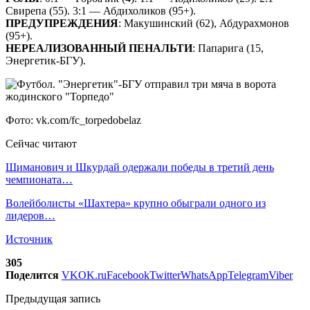
Свирепа (55). 3:1 — Абдихоликов (95+).
ПРЕДУПРЕЖДЕНИЯ
: Макушинский (62), Абдурахмонов
(95+).
НЕРЕАЛИЗОВАННЫЙ ПЕНАЛЬТИ
: Папарига (15,
Энергетик-БГУ).
Фото: vk.com/fc_torpedobelaz
Сейчас читают
Шиманович и Шкурдай одержали победы в третий день
чемпионата…
Волейболисты «Шахтера» крупно обыграли одного из
лидеров…
Источник
305
Поделится
VK
OK.ru
Facebook
Twitter
WhatsApp
Telegram
Viber
Предыдущая запись