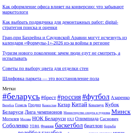
Как оформление офиса влияет на конверсию: что забывают
маркетологи
Как выбрать подрядчика для демонтажных работ: digital-
стратегия поиска и оценки
Гран-при Бахрейна и Саудовской Аравии могут исчезнуть из
календаря «Формулы-1»-2026 из-за войны в регионе
Туризм нового поколения: зачем люди едут не смотреть, а
испытывать
Советы по выбору цвета для отделки стен
Шлифовка паркета — это восстановление пола
Метки
#беларусь
#футбол
#россия
#брест
Азаренко
Китай
Кубок
Катар
Гомель
Гродно
Казахстан
Ковальчук
Витебск
Минск
Беларуси
Лига чемпионов
Министерство спорта и туризма
НОК Беларуси
Олимпиада
Могилев
Саснович
Москва
НХЛ
баскетбол
Соболенко
биатлон
борьба
УЕФА
Франция
гандбол
волейбол
мини-