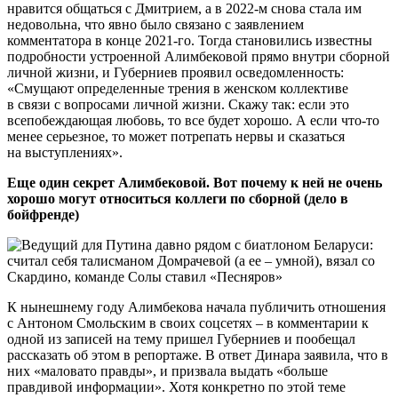
нравится общаться с Дмитрием, а в 2022-м снова стала им
недовольна, что явно было связано с заявлением
комментатора в конце 2021-го. Тогда становились известны
подробности устроенной Алимбековой прямо внутри сборной
личной жизни, и Губерниев проявил осведомленность:
«Смущают определенные трения в женском коллективе
в связи с вопросами личной жизни. Скажу так: если это
всепобеждающая любовь, то все будет хорошо. А если что-то
менее серьезное, то может потрепать нервы и сказаться
на выступлениях».
Еще один секрет Алимбековой. Вот почему к ней не очень
хорошо могут относиться коллеги по сборной (дело в
бойфренде)
К нынешнему году Алимбекова начала публичить отношения
с Антоном Смольским в своих соцсетях – в комментарии к
одной из записей на тему пришел Губерниев и пообещал
рассказать об этом в репортаже. В ответ Динара заявила, что в
них «маловато правды», и призвала выдать «больше
правдивой информации». Хотя конкретно по этой теме