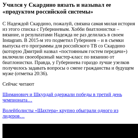
Учился у Скардино вязать и называл ее
«продуктом российской системы»
С Надеждой Скардино, пожалуй, связана самая милая история
из этого списка с Губерниевым. Хобби биатлонистки –
вязание, и результатами Надежда не раз делилась в своем
Instagram. В 2015-м это подметил Губерниев – и в съемки
выпуска его программы для российского ТВ со Скардино
(которую Дмитрий назвал «постоянным гостем передачи»)
включили своеобразный мастер-класс по вязанию от
биатлонистки. Правда, у Губерниева гораздо лучше узелков
получилось задавать вопросы о смене гражданства и будущем
муже (отметка 20:36).
Сейчас читают
Шиманович и Шкурдай одержали победы в третий день
чемпионата…
Волейболисты «Шахтера» крупно обыграли одного из
лидеров…