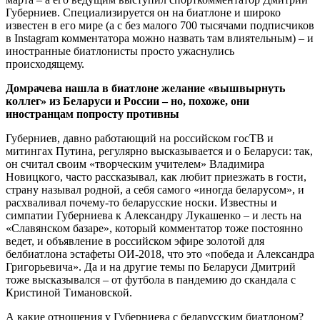
Губерниев. Специализируется он на биатлоне и широко
известен в его мире (а с без малого 700 тысячами подписчиков
в Instagram комментатора можно назвать там влиятельным) – и
иностранные биатлонисты просто ужаснулись
происходящему.
Домрачева нашла в биатлоне желание «вышвырнуть
коллег» из Беларуси и России – но, похоже, они
иностранцам попросту противны
Губерниев, давно работающий на российском госТВ и
митингах Путина, регулярно высказывается и о Беларуси: так,
он считал своим «творческим учителем» Владимира
Новицкого, часто рассказывал, как любит приезжать в гости,
страну называл родной, а себя самого «иногда беларусом», и
расхваливал почему-то беларусские носки. Известны и
симпатии Губерниева к Александру Лукашенко – и лесть на
«Славянском базаре», который комментатор тоже постоянно
ведет, и объявление в российском эфире золотой для
белбиатлона эстафеты ОИ-2018, что это «победа и Александра
Григорьевича». Да и на другие темы по Беларуси Дмитрий
тоже высказывался – от футбола в пандемию до скандала с
Кристиной Тимановской.
А какие отношения у Губерниева с беларусским биатлоном?