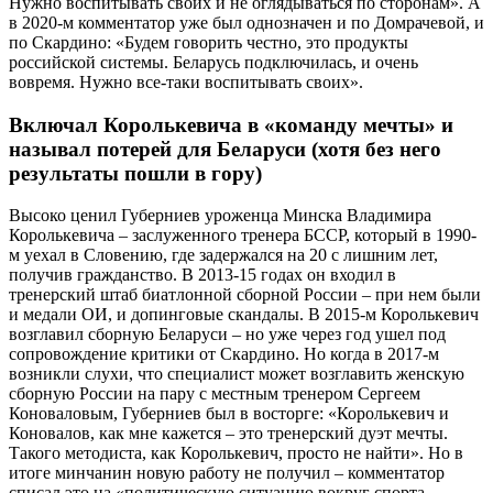
Нужно воспитывать своих и не оглядываться по сторонам». А
в 2020-м комментатор уже был однозначен и по Домрачевой, и
по Скардино: «Будем говорить честно, это продукты
российской системы. Беларусь подключилась, и очень
вовремя. Нужно все-таки воспитывать своих».
Включал Королькевича в «команду мечты» и
называл потерей для Беларуси (хотя без него
результаты пошли в гору)
Высоко ценил Губерниев уроженца Минска Владимира
Королькевича – заслуженного тренера БССР, который в 1990-
м уехал в Словению, где задержался на 20 с лишним лет,
получив гражданство. В 2013-15 годах он входил в
тренерский штаб биатлонной сборной России – при нем были
и медали ОИ, и допинговые скандалы. В 2015-м Королькевич
возглавил сборную Беларуси – но уже через год ушел под
сопровождение критики от Скардино. Но когда в 2017-м
возникли слухи, что специалист может возглавить женскую
сборную России на пару с местным тренером Сергеем
Коноваловым, Губерниев был в восторге: «Королькевич и
Коновалов, как мне кажется – это тренерский дуэт мечты.
Такого методиста, как Королькевич, просто не найти». Но в
итоге минчанин новую работу не получил – комментатор
списал это на «политическую ситуацию вокруг спорта,