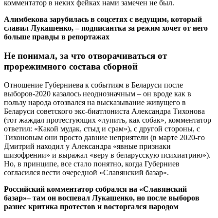
комментатор в неких фейках нами замечен не был.
Алимбекова зарубилась в соцсетях с ведущим, который
славил Лукашенко, – подписантка за режим хочет от него
больше правды в репортажах
Не понимал, за что отворачиваться от
прорежимного состава сборной
Отношение Губерниева к событиям в Беларуси после
выборов-2020 казалось неоднозначным – он вроде как в
пользу народа отозвался на высказывание живущего в
Беларуси советского экс-биатлониста Александра Тихонова
(тот жаждал протестующих «лупить, как собак», комментатор
ответил: «Какой мудак, стыд и срам»), с другой стороны, с
Тихоновым они просто давние неприятели (в марте 2020-го
Дмитрий находил у Александра «явные признаки
шизофрении» и выражал «веру в беларусскую психиатрию»).
Но, в принципе, все стало понятно, когда Губерниев
согласился вести очередной «Славянский базар».
Российский комментатор собрался на «Славянский
базар»– там он воспевал Лукашенко, но после выборов
разнес критика протестов и восторгался народом