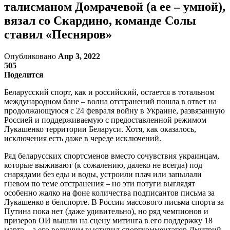
талисманом Домрачевой (а ее – умной),
вязал со Скардино, команде Солы
ставил «Песняров»
Опубликовано
Апр 3, 2022
505
Поделится
Беларусский спорт, как и российский, остается в тотальном
международном бане – волна отстранений пошла в ответ на
продолжающуюся с 24 февраля войну в Украине, развязанную
Россией и поддерживаемую с предоставленной режимом
Лукашенко территории Беларуси. Хотя, как оказалось,
исключения есть даже в череде исключений.
Ряд беларусских спортсменов вместо сочувствия украинцам,
которые выживают (к сожалению, далеко не всегда) под
снарядами без еды и воды, устроили плач или запылали
гневом по теме отстранения – но эти потуги выглядят
особенно жалко на фоне количества подписантов письма за
Лукашенко в белспорте. В России массового письма спорта за
Путина пока нет (даже удивительно), но ряд чемпионов и
призеров ОИ вышли на сцену митинга в его поддержку 18
марта – а его ведущим выступил спорткомментатор Дмитрий