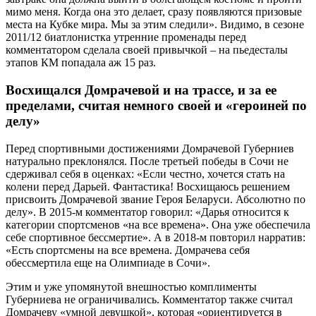
мимо меня. Когда она это делает, сразу появляются призовые
места на Кубке мира. Мы за этим следили». Видимо, в сезоне
2011/12 биатлонистка утренние променады перед
комментатором сделала своей привычкой – на пьедесталы
этапов КМ попадала аж 15 раз.
Восхищался Домрачевой и на трассе, и за ее
пределами, считая немного своей и «героиней по
делу»
Перед спортивными достижениями Домрачевой Губерниев
натурально преклонялся. После третьей победы в Сочи не
сдерживал себя в оценках: «Если честно, хочется стать на
колени перед Дарьей. Фантастика! Восхищаюсь решением
присвоить Домрачевой звание Героя Беларуси. Абсолютно по
делу». В 2015-м комментатор говорил: «Дарья относится к
категории спортсменов «на все времена». Она уже обеспечила
себе спортивное бессмертие». А в 2018-м повторил нарратив:
«Есть спортсмены на все времена. Домрачева себя
обессмертила еще на Олимпиаде в Сочи».
Этим и уже упомянутой внешностью комплименты
Губерниева не ограничивались. Комментатор также считал
Домрачеву «умной девушкой», которая «ориентируется в