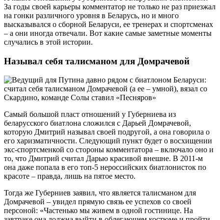
За годы своей карьеры комментатор не только не раз приезжал
на гонки различного уровня в Беларусь, но и много
высказывался о сборной Беларуси, ее тренерах и спортсменах
– а они иногда отвечали. Вот какие самые заметные моменты
случались в этой истории.
Называл себя талисманом для Домрачевой
Самый большой пласт отношений у Губерниева из
беларусского биатлона сложился с Дарьей Домрачевой,
которую Дмитрий называл своей подругой, а она говорила о
его харизматичности. Следующий пункт будет о восхищении
экс-спортсменкой со стороны комментатора – включало оно и
то, что Дмитрий считал Дарью красивой внешне. В 2011-м
она даже попала в его топ-5 нероссийских биатлонисток по
красоте – правда, лишь на пятое место.
Тогда же Губерниев заявил, что является талисманом для
Домрачевой – увидел прямую связь ее успехов со своей
персоной: «Частенько мы живем в одной гостинице. На
завтраке она должна выйти в облегающем костюме и пройти