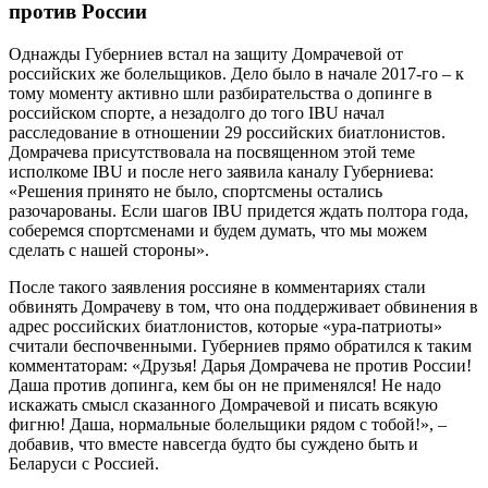
против России
Однажды Губерниев встал на защиту Домрачевой от
российских же болельщиков. Дело было в начале 2017-го – к
тому моменту активно шли разбирательства о допинге в
российском спорте, а незадолго до того IBU начал
расследование в отношении 29 российских биатлонистов.
Домрачева присутствовала на посвященном этой теме
исполкоме IBU и после него заявила каналу Губерниева:
«Решения принято не было, спортсмены остались
разочарованы. Если шагов IBU придется ждать полтора года,
соберемся спортсменами и будем думать, что мы можем
сделать с нашей стороны».
После такого заявления россияне в комментариях стали
обвинять Домрачеву в том, что она поддерживает обвинения в
адрес российских биатлонистов, которые «ура-патриоты»
считали беспочвенными. Губерниев прямо обратился к таким
комментаторам: «Друзья! Дарья Домрачева не против России!
Даша против допинга, кем бы он не применялся! Не надо
искажать смысл сказанного Домрачевой и писать всякую
фигню! Даша, нормальные болельщики рядом с тобой!», –
добавив, что вместе навсегда будто бы суждено быть и
Беларуси с Россией.