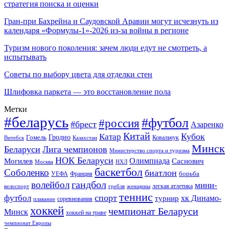
стратегия поиска и оценки
Гран-при Бахрейна и Саудовской Аравии могут исчезнуть из
календаря «Формулы-1»-2026 из-за войны в регионе
Туризм нового поколения: зачем люди едут не смотреть, а
испытывать
Советы по выбору цвета для отделки стен
Шлифовка паркета — это восстановление пола
Метки
#беларусь
#футбол
#россия
#брест
Азаренко
Китай
Кубок
Катар
Гомель
Гродно
Казахстан
Ковальчук
Витебск
Минск
Беларуси
Лига чемпионов
Министерство спорта и туризма
НОК Беларуси
Олимпиада
Могилев
Саснович
Москва
НХЛ
баскетбол
Соболенко
биатлон
борьба
УЕФА
Франция
гандбол
волейбол
мини-
легкая атлетика
гребля
женщины
велоспорт
теннис
спорт
футбол
хк Динамо-
турнир
соревнования
плавание
хоккей
чемпионат Беларуси
Минск
хоккей на траве
чемпионат Европы