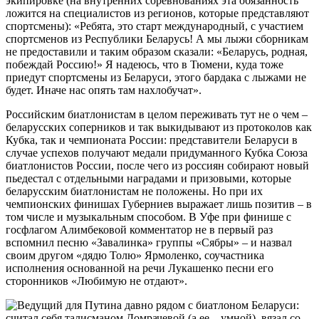
экипировке (на внутренних соревнованиях эта обязанность
ложится на специалистов из регионов, которые представляют
спортсмены): «Ребята, это старт международный, с участием
спортсменов из Республики Беларусь! А мы лыжи сборникам
не предоставили и таким образом сказали: «Беларусь, родная,
побеждай Россию!» Я надеюсь, что в Тюмени, куда тоже
приедут спортсмены из Беларуси, этого бардака с лыжами не
будет. Иначе нас опять там нахлобучат».
Российским биатлонистам в целом переживать тут не о чем –
беларусских соперников и так выкидывают из протоколов как
Кубка, так и чемпионата России: представители Беларуси в
случае успехов получают медали придуманного Кубка Союза
биатлонистов России, после чего из россиян собирают новый
пьедестал с отдельными наградами и призовыми, которые
беларусским биатлонистам не положены. Но при их
чемпионских финишах Губерниев выражает лишь позитив – в
том числе и музыкальным способом. В Уфе при финише с
госфлагом Алимбековой комментатор не в первый раз
вспомнил песню «Завалинка» группы «Сябры» – и назвал
своим другом «дядю Толю» Ярмоленко, соучастника
исполнения основанной на речи Лукашенко песни его
сторонников «Любимую не отдают».