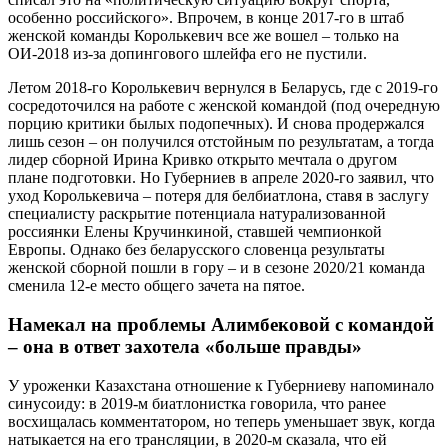
особенно российского». Впрочем, в конце 2017-го в штаб
женской команды Королькевич все же вошел – только на
ОИ-2018 из-за допингового шлейфа его не пустили.
Летом 2018-го Королькевич вернулся в Беларусь, где с 2019-го
сосредоточился на работе с женской командой (под очередную
порцию критики былых подопечных). И снова продержался
лишь сезон – он получился отстойным по результатам, а тогда
лидер сборной Ирина Кривко открыто мечтала о другом
плане подготовки. Но Губерниев в апреле 2020-го заявил, что
уход Королькевича – потеря для белбиатлона, ставя в заслугу
специалисту раскрытие потенциала натурализованной
россиянки Елены Кручинкиной, ставшей чемпионкой
Европы. Однако без беларусского словенца результаты
женской сборной пошли в гору – и в сезоне 2020/21 команда
сменила 12-е место общего зачета на пятое.
Намекал на проблемы Алимбековой с командой
– она в ответ захотела «больше правды»
У уроженки Казахстана отношение к Губерниеву напоминало
синусоиду: в 2019-м биатлонистка говорила, что ранее
восхищалась комментатором, но теперь уменьшает звук, когда
натыкается на его трансляции, в 2020-м сказала, что ей