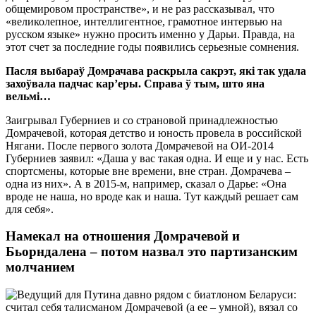
общемировом пространстве», и не раз рассказывал, что
«великолепное, интеллигентное, грамотное интервью на
русском языке» нужно просить именно у Дарьи. Правда, на
этот счет за последние годы появились серьезные сомнения.
Пасля выбараў Домрачава раскрыла сакрэт, які так удала
захоўвала падчас кар’еры. Справа ў тым, што яна
вельмі…
Заигрывал Губерниев и со страновой принадлежностью
Домрачевой, которая детство и юность провела в российской
Нягани. После первого золота Домрачевой на ОИ-2014
Губерниев заявил: «Даша у вас такая одна. И еще и у нас. Есть
спортсмены, которые вне времени, вне стран. Домрачева –
одна из них». А в 2015-м, например, сказал о Дарье: «Она
вроде не наша, но вроде как и наша. Тут каждый решает сам
для себя».
Намекал на отношения Домрачевой и
Бьорндалена – потом назвал это партизанским
молчанием