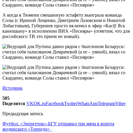
А когда в Тюмени смешанную эстафету выиграла команда
Солы (с Ириной Лещенко, Дмитрием Лазовским и Никитой
Лобастовым), Губерниев просто включил в эфир «Касiў Ясь
канюшыну» в исполнении ВИА «Песняры» (отметим, что для
российского ТВ это прием не новый).
Источник
505
Поделится
VK
OK.ru
Facebook
Twitter
WhatsApp
Telegram
Viber
Предыдущая запись
Футбол. «Энергетик»-БГУ отправил три мяча в ворота
жодинского «Торпедо»