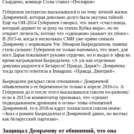
Губерниев интересно высказывался и на тему личной жизни
Домрачевой, которая довольно долго была окутана тайной.
Еще на ОИ-2014 Губерниев говорил, что знает «счастливца,
который держит ее за руку на этапах Кубка мира», но не
откроет личность, потому что «одинаково уважает их обоих».
В 2015-м, когда в нескольких СМИ уже прямо связали
Домрачеву с норвежцем Уле Эйнаром Бьерндаленом, намеки
стали сильнее: Губерниев не только напомнил, что знает, для
кого Дарья показывает руками сердечко, но и выдал в эфир во
время награждения Бьорндалена: «А уж как отдельные
девушки радуются в Беларуси! Правда, Дарья?». Домрачева
тогда просто ответила в Instagram: «Правда, Дмитрий».
Бьорндален раскрыл свои отношения с Домрачевой
объявлением о ее беременности только в апреле 2016-го. А
Губерниев до и после этого высказывался совсем по-разному:
если в 2015-м комментатор признавал, что «грешит
подкидыванием дровишек в огонь» темы отношений
Домрачевой, то в 2018-м вдруг похвастался совсем иначе:
«Знал о романе Бьорндалена и Домрачевой давно, но молчал
как беларусский партизан».
Защищал Домрачеву от обвинений, что она