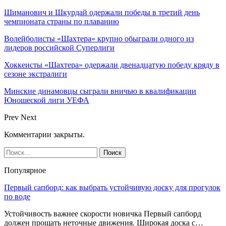
Шиманович и Шкурдай одержали победы в третий день
чемпионата страны по плаванию
Волейболисты «Шахтера» крупно обыграли одного из
лидеров российской Суперлиги
Хоккеисты «Шахтера» одержали двенадцатую победу кряду в
сезоне экстралиги
Минские динамовцы сыграли вничью в квалификации
Юношеской лиги УЕФА
Prev
Next
Комментарии закрыты.
Популярное
Первый сапборд: как выбрать устойчивую доску для прогулок
по воде
Устойчивость важнее скорости новичка Первый сапборд
должен прощать неточные движения. Широкая доска с…