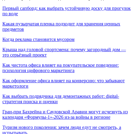
Первый сапборд: как выбрать устойчивую доску для прогулок
по воде
Какая пузырчатая пленка подходит для хранения ценных
предметов
Когда реклама становится мусором
Крыша над головой спортсмена: почему загородный дом —
это серьёзный проект
Как чистота офиса влияет на покупательское поведение:
психология цифрового маркетинга
Как оформление офиса влияет на конверсию: что забывают
маркетологи
Как выбрать подрядчика для демонтажных работ: digital-
стратегия поиска и оценки
Гран-при Бахрейна и Саудовской Аравии могут исчезнуть из
календаря «Формулы-1»-2026 из-за войны в регионе
Туризм нового поколения: зачем люди едут не смотреть, а
испытывать