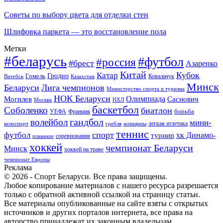
Советы по выбору цвета для отделки стен
Шлифовка паркета — это восстановление пола
Метки
#беларусь
#футбол
#россия
#брест
Азаренко
Китай
Кубок
Катар
Гомель
Гродно
Казахстан
Ковальчук
Витебск
Минск
Беларуси
Лига чемпионов
Министерство спорта и туризма
НОК Беларуси
Олимпиада
Могилев
Саснович
Москва
НХЛ
баскетбол
Соболенко
биатлон
борьба
УЕФА
Франция
гандбол
волейбол
мини-
легкая атлетика
гребля
женщины
велоспорт
теннис
спорт
футбол
хк Динамо-
турнир
соревнования
плавание
хоккей
чемпионат Беларуси
Минск
хоккей на траве
чемпионат Европы
Реклама
© 2026 - Спорт Беларуси. Все права защищены.
Любое копирование материалов с нашего ресурса разрешается
только с обратной активной ссылкой на страницу статьи.
Все материалы опубликованные на сайте взяты с открытых
источников и других порталов интернета, все права на
авторство принадлежат их законным владельцам.