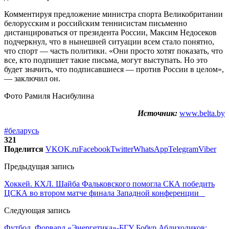
Комментируя предложение министра спорта Великобритании
белорусским и российским теннисистам письменно
дистанцироваться от президента России, Максим Недосеков
подчеркнул, что в нынешней ситуации всем стало понятно,
что спорт — часть политики. «Они просто хотят показать, что
все, кто подпишет такие письма, могут выступать. Но это
будет значить, что подписавшиеся — против России в целом»,
— заключил он.
Фото Рамиля Насибулина
Источник:
www.belta.by
#беларусь
321
Поделится
VK
OK.ru
Facebook
Twitter
WhatsApp
Telegram
Viber
Предыдущая запись
Хоккей. КХЛ. Шайба Фальковского помогла СКА победить
ЦСКА во втором матче финала Западной конференции
Следующая запись
Футбол. Форвард «Энергетика»-БГУ Бобур Абдихоликов: