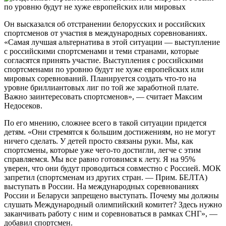
Он высказался об отстранении белорусских и российских
спортсменов от участия в международных соревнованиях.
«Самая лучшая альтернатива в этой ситуации — выступление
с российскими спортсменами и теми странами, которые
согласятся принять участие. Выступления с российскими
спортсменами по уровню будут не хуже европейских или
мировых соревнований. Планируется создать что-то на
уровне бриллиантовых лиг по той же заработной плате.
Важно заинтересовать спортсменов», — считает Максим
Недосеков.
По его мнению, сложнее всего в такой ситуации придется
детям. «Они стремятся к большим достижениям, но не могут
ничего сделать. У детей просто связаны руки. Мы, как
спортсмены, которые уже чего-то достигли, легче с этим
справляемся. Мы все равно готовимся к лету. Я на 95%
уверен, что они будут проводиться совместно с Россией. МОК
запретил (спортсменам из других стран. — Прим. БЕЛТА)
выступать в России. На международных соревнованиях
России и Беларуси запрещено выступать. Почему мы должны
слушать Международный олимпийский комитет? Здесь нужно
заканчивать работу с ним и соревноваться в рамках СНГ», —
добавил спортсмен.