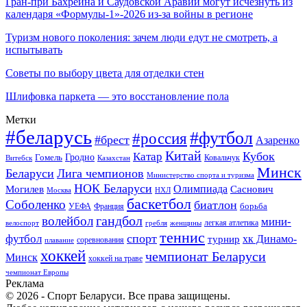
Гран-при Бахрейна и Саудовской Аравии могут исчезнуть из
календаря «Формулы-1»-2026 из-за войны в регионе
Туризм нового поколения: зачем люди едут не смотреть, а
испытывать
Советы по выбору цвета для отделки стен
Шлифовка паркета — это восстановление пола
Метки
#беларусь
#футбол
#россия
#брест
Азаренко
Китай
Кубок
Катар
Гомель
Гродно
Казахстан
Ковальчук
Витебск
Минск
Беларуси
Лига чемпионов
Министерство спорта и туризма
НОК Беларуси
Олимпиада
Могилев
Саснович
Москва
НХЛ
баскетбол
Соболенко
биатлон
борьба
УЕФА
Франция
гандбол
волейбол
мини-
легкая атлетика
гребля
женщины
велоспорт
теннис
спорт
футбол
хк Динамо-
турнир
соревнования
плавание
хоккей
чемпионат Беларуси
Минск
хоккей на траве
чемпионат Европы
Реклама
© 2026 - Спорт Беларуси. Все права защищены.