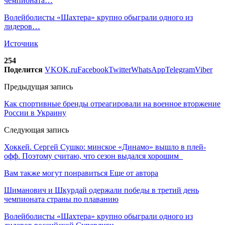
чемпионата…
Волейболисты «Шахтера» крупно обыграли одного из
лидеров…
Источник
254
Поделится
VK
OK.ru
Facebook
Twitter
WhatsApp
Telegram
Viber
Предыдущая запись
Как спортивные бренды отреагировали на военное вторжение
России в Украину
Следующая запись
Хоккей. Сергей Сушко: минское «Динамо» вышло в плей-
офф. Поэтому считаю, что сезон выдался хорошим
Вам также могут понравиться
Еще от автора
Шиманович и Шкурдай одержали победы в третий день
чемпионата страны по плаванию
Волейболисты «Шахтера» крупно обыграли одного из