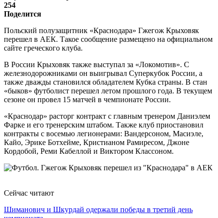
254
Поделится
Польский полузащитник «Краснодара» Гжегож Крыховяк
перешел в АЕК. Такое сообщение размещено на официальном
сайте греческого клуба.
В России Крыховяк также выступал за «Локомотив». С
железнодорожниками он выигрывал Суперкубок России, а
также дважды становился обладателем Кубка страны. В стан
«быков» футболист перешел летом прошлого года. В текущем
сезоне он провел 15 матчей в чемпионате России.
«Краснодар» расторг контракт с главным тренером Даниэлем
Фарке и его тренерским штабом. Также клуб приостановил
контракты с восемью легионерами: Вандерсоном, Масиэле,
Кайо, Эрике Ботхейме, Кристианом Рамиресом, Джоне
Кордобой, Реми Кабеллой и Виктором Классоном.
Сейчас читают
Шиманович и Шкурдай одержали победы в третий день