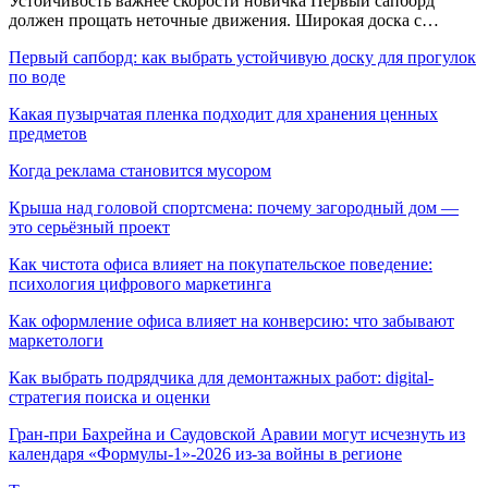
Устойчивость важнее скорости новичка Первый сапборд
должен прощать неточные движения. Широкая доска с…
Первый сапборд: как выбрать устойчивую доску для прогулок
по воде
Какая пузырчатая пленка подходит для хранения ценных
предметов
Когда реклама становится мусором
Крыша над головой спортсмена: почему загородный дом —
это серьёзный проект
Как чистота офиса влияет на покупательское поведение:
психология цифрового маркетинга
Как оформление офиса влияет на конверсию: что забывают
маркетологи
Как выбрать подрядчика для демонтажных работ: digital-
стратегия поиска и оценки
Гран-при Бахрейна и Саудовской Аравии могут исчезнуть из
календаря «Формулы-1»-2026 из-за войны в регионе