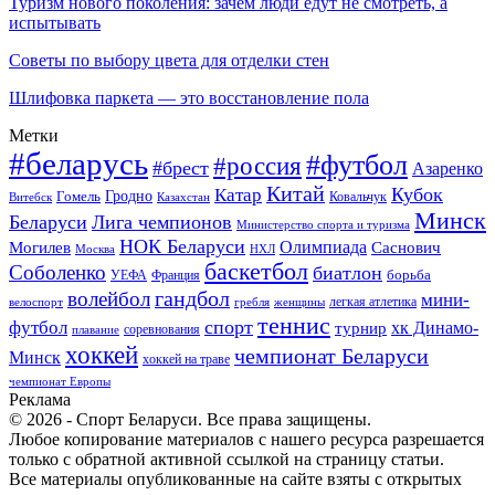
Туризм нового поколения: зачем люди едут не смотреть, а
испытывать
Советы по выбору цвета для отделки стен
Шлифовка паркета — это восстановление пола
Метки
#беларусь
#футбол
#россия
#брест
Азаренко
Китай
Кубок
Катар
Гомель
Гродно
Казахстан
Ковальчук
Витебск
Минск
Беларуси
Лига чемпионов
Министерство спорта и туризма
НОК Беларуси
Олимпиада
Могилев
Саснович
Москва
НХЛ
баскетбол
Соболенко
биатлон
борьба
УЕФА
Франция
гандбол
волейбол
мини-
легкая атлетика
гребля
женщины
велоспорт
теннис
спорт
футбол
хк Динамо-
турнир
соревнования
плавание
хоккей
чемпионат Беларуси
Минск
хоккей на траве
чемпионат Европы
Реклама
© 2026 - Спорт Беларуси. Все права защищены.
Любое копирование материалов с нашего ресурса разрешается
только с обратной активной ссылкой на страницу статьи.
Все материалы опубликованные на сайте взяты с открытых