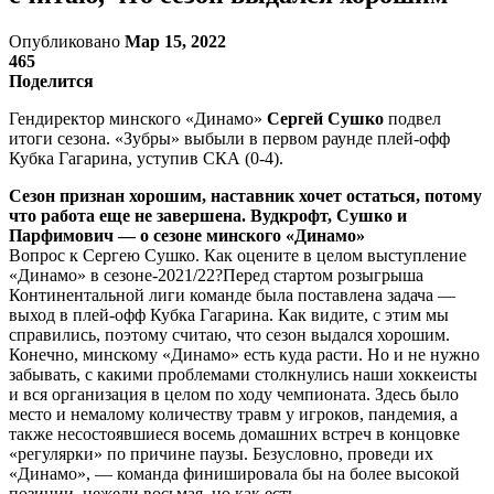
Опубликовано
Мар 15, 2022
465
Поделится
Гендиректор минского «Динамо»
Сергей Сушко
подвел
итоги сезона. «Зубры» выбыли в первом раунде плей-офф
Кубка Гагарина, уступив СКА (0-4).
Сезон признан хорошим, наставник хочет остаться, потому
что работа еще не завершена. Вудкрофт, Сушко и
Парфимович — о сезоне минского «Динамо»
Вопрос к Сергею Сушко. Как оцените в целом выступление
«Динамо» в сезоне-2021/22?Перед стартом розыгрыша
Континентальной лиги команде была поставлена задача —
выход в плей-офф Кубка Гагарина. Как видите, с этим мы
справились, поэтому считаю, что сезон выдался хорошим.
Конечно, минскому «Динамо» есть куда расти. Но и не нужно
забывать, с какими проблемами столкнулись наши хоккеисты
и вся организация в целом по ходу чемпионата. Здесь было
место и немалому количеству травм у игроков, пандемия, а
также несостоявшиеся восемь домашних встреч в концовке
«регулярки» по причине паузы. Безусловно, проведи их
«Динамо», — команда финишировала бы на более высокой
позиции, нежели восьмая, но как есть.