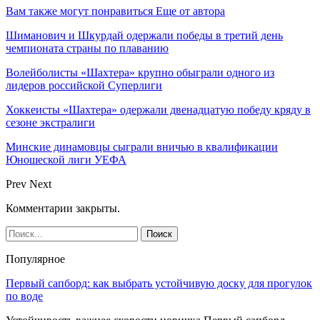
Вам также могут понравиться
Еще от автора
Шиманович и Шкурдай одержали победы в третий день
чемпионата страны по плаванию
Волейболисты «Шахтера» крупно обыграли одного из
лидеров российской Суперлиги
Хоккеисты «Шахтера» одержали двенадцатую победу кряду в
сезоне экстралиги
Минские динамовцы сыграли вничью в квалификации
Юношеской лиги УЕФА
Prev
Next
Комментарии закрыты.
Популярное
Первый сапборд: как выбрать устойчивую доску для прогулок
по воде