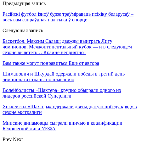
Предыдущая запись
Расійскі футбол ізноў будзе траўмiраваць псіхіку беларусаў –
вось вам сапраўдная палітыка ў спорце
Следующая запись
Баскетбол. Максим Салаш: дважды выиграть Лигу
чемпионов, Межконтинентальный кубок — и в следующем
сезоне вылететь… Крайне неприятно
Вам также могут понравиться
Еще от автора
Шиманович и Шкурдай одержали победы в третий день
чемпионата страны по плаванию
Волейболисты «Шахтера» крупно обыграли одного из
лидеров российской Суперлиги
Хоккеисты «Шахтера» одержали двенадцатую победу кряду в
сезоне экстралиги
Минские динамовцы сыграли вничью в квалификации
Юношеской лиги УЕФА
Prev
Next