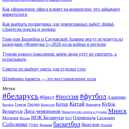
Как оформление офиса влияет на конверсию: что забывают
маркетологи
Как выбрать подрядчика для демонтажных работ: digital-
стратегия поиска и оценки
Гран-при Бахрейна и Саудовской Аравии могут исчезнуть из
календаря «Формулы-1»-2026 из-за войны в регионе
Туризм нового поколения: зачем люди едут не смотреть, а
испытывать
Советы по выбору цвета для отделки стен
Шлифовка паркета — это восстановление пола
Метки
#беларусь
#футбол
#россия
#брест
Азаренко
Китай
Кубок
Катар
Гомель
Гродно
Казахстан
Ковальчук
Витебск
Минск
Беларуси
Лига чемпионов
Министерство спорта и туризма
НОК Беларуси
Олимпиада
Могилев
Саснович
Москва
НХЛ
баскетбол
Соболенко
биатлон
борьба
УЕФА
Франция