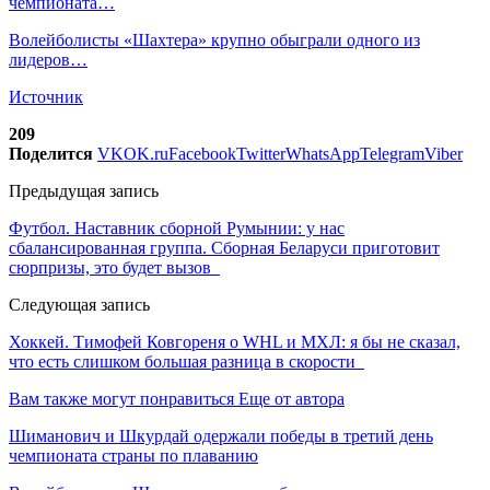
чемпионата…
Волейболисты «Шахтера» крупно обыграли одного из
лидеров…
Источник
209
Поделится
VK
OK.ru
Facebook
Twitter
WhatsApp
Telegram
Viber
Предыдущая запись
Футбол. Наставник сборной Румынии: у нас
сбалансированная группа. Сборная Беларуси приготовит
сюрпризы, это будет вызов
Следующая запись
Хоккей. Тимофей Ковгореня о WHL и МХЛ: я бы не сказал,
что есть слишком большая разница в скорости
Вам также могут понравиться
Еще от автора
Шиманович и Шкурдай одержали победы в третий день
чемпионата страны по плаванию