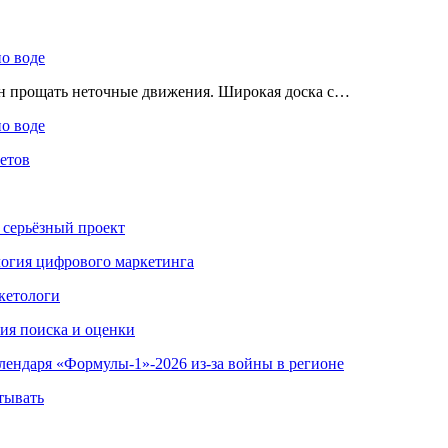
по воде
ен прощать неточные движения. Широкая доска с…
по воде
етов
 серьёзный проект
ология цифрового маркетинга
кетологи
гия поиска и оценки
алендаря «Формулы-1»-2026 из-за войны в регионе
тывать