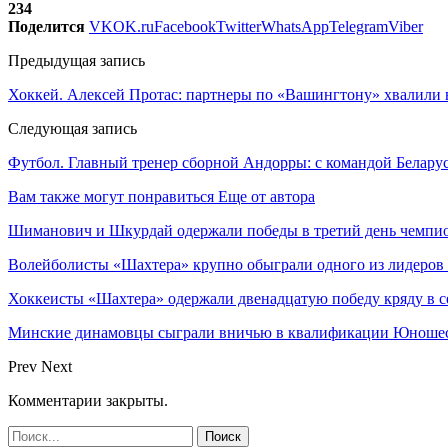
234
Поделится
VK
OK.ru
Facebook
Twitter
WhatsApp
Telegram
Viber
Предыдущая запись
Хоккей. Алексей Протас: партнеры по «Вашингтону» хвалили 
Следующая запись
Футбол. Главный тренер сборной Андорры: с командой Белару
Вам также могут понравиться
Еще от автора
Шиманович и Шкурдай одержали победы в третий день чемпио
Волейболисты «Шахтера» крупно обыграли одного из лидеров
Хоккеисты «Шахтера» одержали двенадцатую победу кряду в с
Минские динамовцы сыграли вничью в квалификации Юноше
Prev
Next
Комментарии закрыты.