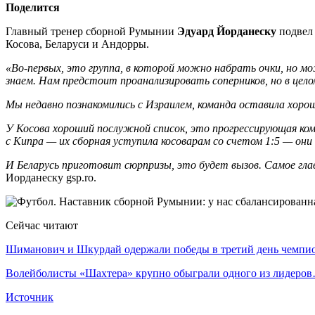
Поделится
Главный тренер сборной Румынии
Эдуард Йорданеску
подвел 
Косова, Беларуси и Андорры.
«Во-первых, это группа, в которой можно набрать очки, но м
знаем. Нам предстоит проанализировать соперников, но в целом
Мы недавно познакомились с Израилем, команда оставила хорош
У Косова хороший послужной список, это прогрессирующая ком
с Кипра — их сборная уступила косоварам со счетом 1:5 — он
И Беларусь приготовит сюрпризы, это будет вызов. Самое глав
Иорданеску gsp.ro.
Сейчас читают
Шиманович и Шкурдай одержали победы в третий день чемп
Волейболисты «Шахтера» крупно обыграли одного из лидеро
Источник