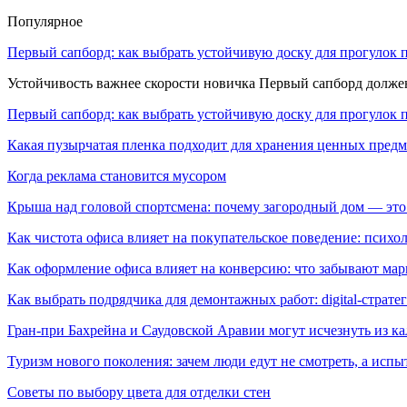
Популярное
Первый сапборд: как выбрать устойчивую доску для прогулок 
Устойчивость важнее скорости новичка Первый сапборд долж
Первый сапборд: как выбрать устойчивую доску для прогулок 
Какая пузырчатая пленка подходит для хранения ценных предм
Когда реклама становится мусором
Крыша над головой спортсмена: почему загородный дом — это
Как чистота офиса влияет на покупательское поведение: псих
Как оформление офиса влияет на конверсию: что забывают мар
Как выбрать подрядчика для демонтажных работ: digital-страте
Гран-при Бахрейна и Саудовской Аравии могут исчезнуть из к
Туризм нового поколения: зачем люди едут не смотреть, а испы
Советы по выбору цвета для отделки стен