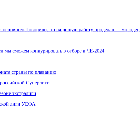
в основном. Говорили, что хорошую работу проделал — молоде
си мы сможем конкурировать в отборе к ЧЕ-2024
ната страны по плаванию
 российской Суперлиги
езоне экстралиги
ской лиги УЕФА