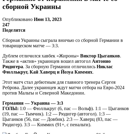
сборной Украины
Опубликовано
Июн 13, 2023
247
Поделится
Сборная Украины сыграла вничью со сборной Германии в
товарищеском матче — 3:3.
Дублем отличился хавбек «Жироны»
Виктор Цыганков
.
Также в «актив» украинцев вошел автогол
Антонио
Рюдигера
. За сборную Германии отличились
Никлас
Фюллькруг, Кай Хаверц и Йозуа Киммих
.
Этот матч стал дебютным для главного тренера Сергея
Реброва. Далее украинцев ждут матчи отбора на Евро-2024
против Мальты и Северной Македонии.
Германия — Украина — 3:3
ГОЛЫ:
1:0 — Фюллькруг (6, пас — Вольф). 1:1 — Цыганков
(19, пас — Тымчик). 1:2 — Рюдигер (автогол). 1:3 —
Цыганков (56, пас — Довбик). 2:3 — Хаверц (83, пас —
Рюдигер). 3:3 — Киммих (91+, с пенальти).