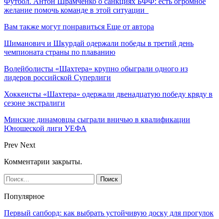
Футбол. Антон Шрамченко о санкциях БФФ: есть огромное
желание помочь команде в этой ситуации
Вам также могут понравиться
Еще от автора
Шиманович и Шкурдай одержали победы в третий день
чемпионата страны по плаванию
Волейболисты «Шахтера» крупно обыграли одного из
лидеров российской Суперлиги
Хоккеисты «Шахтера» одержали двенадцатую победу кряду в
сезоне экстралиги
Минские динамовцы сыграли вничью в квалификации
Юношеской лиги УЕФА
Prev
Next
Комментарии закрыты.
Популярное
Первый сапборд: как выбрать устойчивую доску для прогулок