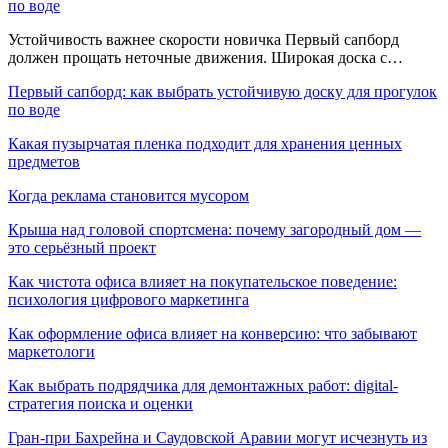
по воде
Устойчивость важнее скорости новичка Первый сапборд
должен прощать неточные движения. Широкая доска с…
Первый сапборд: как выбрать устойчивую доску для прогулок
по воде
Какая пузырчатая пленка подходит для хранения ценных
предметов
Когда реклама становится мусором
Крыша над головой спортсмена: почему загородный дом —
это серьёзный проект
Как чистота офиса влияет на покупательское поведение:
психология цифрового маркетинга
Как оформление офиса влияет на конверсию: что забывают
маркетологи
Как выбрать подрядчика для демонтажных работ: digital-
стратегия поиска и оценки
Гран-при Бахрейна и Саудовской Аравии могут исчезнуть из