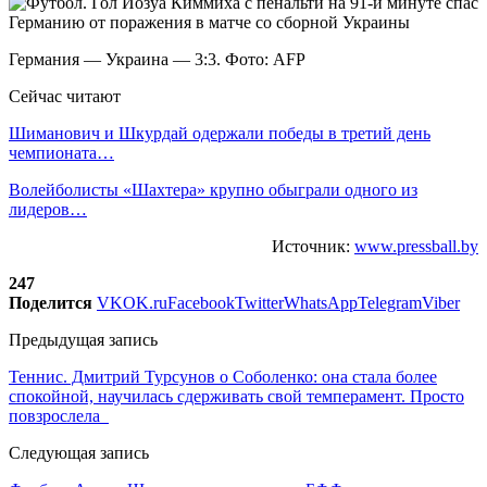
Германия — Украина — 3:3. Фото: AFP
Сейчас читают
Шиманович и Шкурдай одержали победы в третий день
чемпионата…
Волейболисты «Шахтера» крупно обыграли одного из
лидеров…
Источник:
www.pressball.by
247
Поделится
VK
OK.ru
Facebook
Twitter
WhatsApp
Telegram
Viber
Предыдущая запись
Теннис. Дмитрий Турсунов о Соболенко: она стала более
спокойной, научилась сдерживать свой темперамент. Просто
повзрослела
Следующая запись