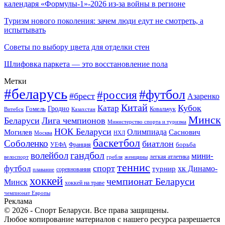
календаря «Формулы-1»-2026 из-за войны в регионе
Туризм нового поколения: зачем люди едут не смотреть, а
испытывать
Советы по выбору цвета для отделки стен
Шлифовка паркета — это восстановление пола
Метки
#беларусь
#футбол
#россия
#брест
Азаренко
Китай
Кубок
Катар
Гомель
Гродно
Казахстан
Ковальчук
Витебск
Минск
Беларуси
Лига чемпионов
Министерство спорта и туризма
НОК Беларуси
Олимпиада
Могилев
Саснович
Москва
НХЛ
баскетбол
Соболенко
биатлон
борьба
УЕФА
Франция
гандбол
волейбол
мини-
легкая атлетика
гребля
женщины
велоспорт
теннис
спорт
футбол
хк Динамо-
турнир
соревнования
плавание
хоккей
чемпионат Беларуси
Минск
хоккей на траве
чемпионат Европы
Реклама
© 2026 - Спорт Беларуси. Все права защищены.
Любое копирование материалов с нашего ресурса разрешается