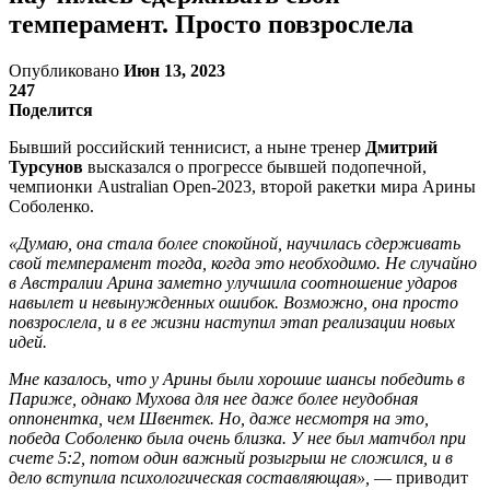
темперамент. Просто повзрослела
Опубликовано
Июн 13, 2023
247
Поделится
Бывший российский теннисист, а ныне тренер
Дмитрий
Турсунов
высказался о прогрессе бывшей подопечной,
чемпионки Australian Open-2023, второй ракетки мира Арины
Соболенко.
«Думаю, она стала более спокойной, научилась сдерживать
свой темперамент тогда, когда это необходимо. Не случайно
в Австралии Арина заметно улучшила соотношение ударов
навылет и невынужденных ошибок. Возможно, она просто
повзрослела, и в ее жизни наступил этап реализации новых
идей.
Мне казалось, что у Арины были хорошие шансы победить в
Париже, однако Мухова для нее даже более неудобная
оппонентка, чем Швентек. Но, даже несмотря на это,
победа Соболенко была очень близка. У нее был матчбол при
счете 5:2, потом один важный розыгрыш не сложился, и в
дело вступила психологическая составляющая»,
— приводит