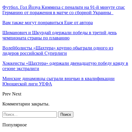
Футбол. Гол Йозуа Киммиха с пенальти на 91-й минуте спас
Германию от поражения в матче со сборной Украины
Вам также могут понравиться
Еще от автора
Шиманович и Шкурдай одержали победы в третий день
чемпионата страны по плаванию
Волейболисты «Шахтера» крупно обыграли одного из
лидеров российской Суперлиги
Хоккеисты «Шахтера» одержали двенадцатую победу кряду в
сезоне экстралиги
Минские динамовцы сыграли вничью в квалификации
Юношеской лиги УЕФА
Prev
Next
Комментарии закрыты.
Популярное