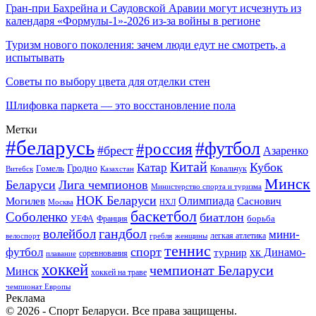
Гран-при Бахрейна и Саудовской Аравии могут исчезнуть из
календаря «Формулы-1»-2026 из-за войны в регионе
Туризм нового поколения: зачем люди едут не смотреть, а
испытывать
Советы по выбору цвета для отделки стен
Шлифовка паркета — это восстановление пола
Метки
#беларусь
#футбол
#россия
#брест
Азаренко
Китай
Кубок
Катар
Гомель
Гродно
Казахстан
Ковальчук
Витебск
Минск
Беларуси
Лига чемпионов
Министерство спорта и туризма
НОК Беларуси
Олимпиада
Могилев
Саснович
Москва
НХЛ
баскетбол
Соболенко
биатлон
борьба
УЕФА
Франция
гандбол
волейбол
мини-
легкая атлетика
гребля
женщины
велоспорт
теннис
спорт
футбол
хк Динамо-
турнир
соревнования
плавание
хоккей
чемпионат Беларуси
Минск
хоккей на траве
чемпионат Европы
Реклама
© 2026 - Спорт Беларуси. Все права защищены.