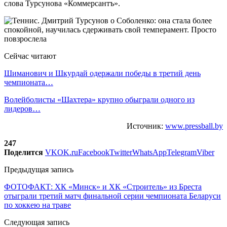
слова Турсунова «Коммерсантъ».
Сейчас читают
Шиманович и Шкурдай одержали победы в третий день
чемпионата…
Волейболисты «Шахтера» крупно обыграли одного из
лидеров…
Источник:
www.pressball.by
247
Поделится
VK
OK.ru
Facebook
Twitter
WhatsApp
Telegram
Viber
Предыдущая запись
ФОТОФАКТ: ХК «Минск» и ХК «Строитель» из Бреста
отыграли третий матч финальной серии чемпионата Беларуси
по хоккею на траве
Следующая запись